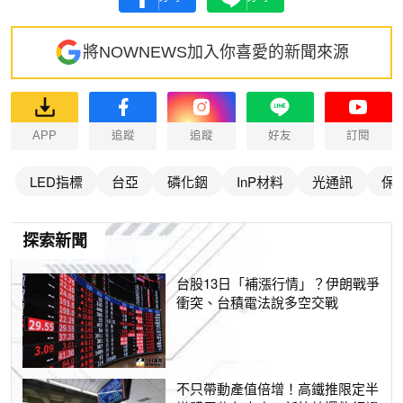
將NOWNEWS加入你喜愛的新聞來源
APP
追蹤
追蹤
好友
訂閱
LED指標
台亞
磷化銦
InP材料
光通訊
保
探索新聞
台股13日「補漲行情」？伊朗戰爭
衝突、台積電法說多空交戰
不只帶動產值倍增！高鐵推限定半