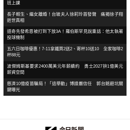
班上課
長子輕生、繼女離婚！台玻夫人徐莉玲首發聲 痛揭徐子翔
逝世真相
道奇先發希恩被打到下放3A！羅伯斯罕見說重話：他太執著
投球機制
五六日咖啡優惠！7-11拿鐵買2送2、寄杯10送10 全家咖啡2
杯88元
波傑姆斯基要求2400萬美元年薪續約 勇士2027拚1億美元
薪資空間
慈濟10億疫苗騙局！「這舉動」博證嚴信任 郭台銘避坑關
鍵曝光