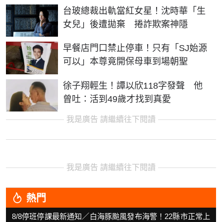
台玻總裁出軌當紅女星！沈時華「生
女兒」後遭拋棄 捲詐欺案神隱
早餐店門口禁止停車！只有「SJ始源
可以」本尊竟開保母車到場朝聖
徐子翔輕生！譚以欣118字發聲 他
曾吐：活到49歲才找到真愛
我是廣告 請繼續往下閱讀
我是廣告 請繼續往下閱讀
熱門
8/8停班停課最新通知／白海豚颱風發布海警！22縣市正常上