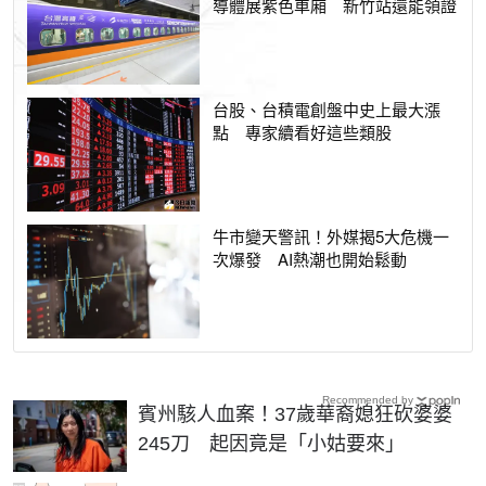
導體展紫色車廂 新竹站還能領證
台股、台積電創盤中史上最大漲
點 專家續看好這些類股
牛市變天警訊！外媒揭5大危機一
次爆發 AI熱潮也開始鬆動
Recommended by
賓州駭人血案！37歲華裔媳狂砍婆婆
245刀 起因竟是「小姑要來」