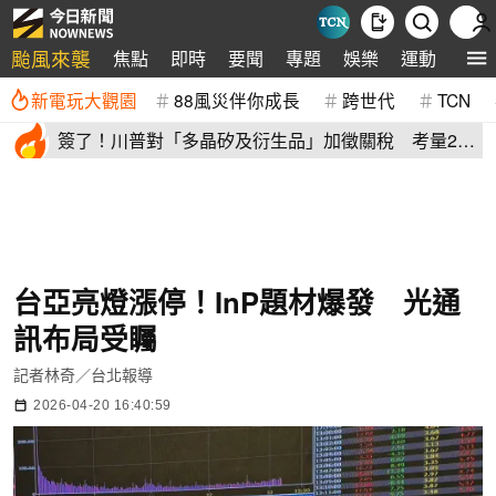
颱風來襲
焦點
即時
要聞
專題
娛樂
運動
全球
新電玩大觀園
88風災伴你成長
跨世代
TCN
簽了！川普對「多晶矽及衍生品」加徵關稅 考量2原
因年底才生效
台亞亮燈漲停！InP題材爆發 光通
訊布局受矚
記者林奇／台北報導
2026-04-20 16:40:59