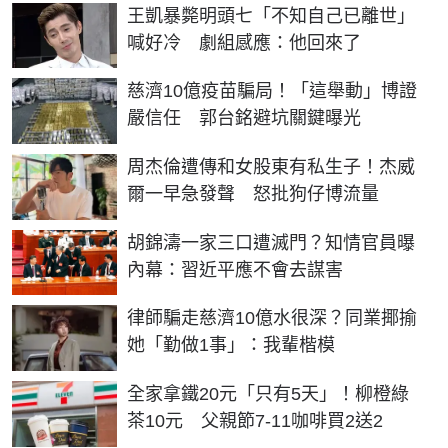
王凱暴斃明頭七「不知自己已離世」
喊好冷 劇組感應：他回來了
慈濟10億疫苗騙局！「這舉動」博證
嚴信任 郭台銘避坑關鍵曝光
周杰倫遭傳和女股東有私生子！杰威
爾一早急發聲 怒批狗仔博流量
胡錦濤一家三口遭滅門？知情官員曝
內幕：習近平應不會去謀害
律師騙走慈濟10億水很深？同業揶揄
她「勤做1事」：我輩楷模
全家拿鐵20元「只有5天」！柳橙綠
茶10元 父親節7-11咖啡買2送2