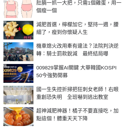
PR
肚腩一抓一大把，只需1個雞蛋，用一
個瘦一個
PR
減肥首選，檸檬加它，堅持一週，腰
細了，瘦到你懷疑人生
機車熄火改用牽有違法？法院判決逆
轉：騎士罰款銳減 最終結局曝
PR
009829掌握AI關鍵 大華韓國KOSPI
50今強勢開募
國一生失控折掃把狂刺女老師！右眼
重創恐失明 全班嚇到逃出教室
PR
超神減肥神器！橘子不要直接吃，加
點這個！體重天天下降