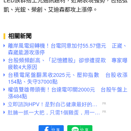
LED族群搭上光通訊題材，近期表現強勢，包括弘
凱、光鋐、榮創、艾迪森都攻上漲停。
相關新聞
離岸風電迎轉機！台電同意加付55.57億元 正崴、
森崴能源攻漲停
台股頻頻創高、「記憶體股」卻慘遭提款 專家曝
疲軟4大原因
台積電尾盤翻黑收2025元、壓抑指數 台股收漲
154點、失守37000點
權值雙雄帶頭衝！台達電叩關2000元 台股午盤上
漲484點
分享
分享