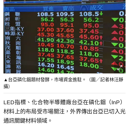
▲台亞磷化銦題材發酵，市場資金進駐。（圖╱記者林汪靜
攝）
LED指標、化合物半導體廠台亞在磷化銦（InP）
材料上的布局受市場關注，外界傳出台亞已切入光
通訊關鍵材料領域。