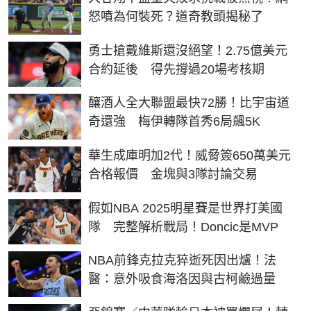
怒噴為何裝死？道奇教頭揭秘了
勇士搶戴維斯還沒絕望！2.75億美元
合約延後 得先撐過20場考核期
釀酒人全大聯盟最快72勝！比宇宙道
奇還強 梅伊轉隊首秀6局飆5K
華生成庫明加2代！威脅簽650萬美元
合格報價 金塊與3隊討論交易
假如NBA 2025明星賽是世界打美國
隊 完整解析戰局！Doncic是MVP
NBA前鋒克拉克猝逝死因出爐！法
醫：意外吸食海洛因與古柯鹼過量