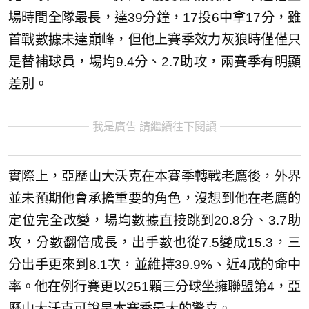
場時間全隊最長，達39分鐘，17投6中拿17分，雖
首戰數據未達巔峰，但他上賽季效力灰狼時僅僅只
是替補球員，場均9.4分、2.7助攻，兩賽季有明顯
差別。
我是廣告 請繼續往下閱讀
實際上，亞歷山大沃克在本賽季轉戰老鷹後，外界
並未預期他會承擔重要的角色，沒想到他在老鷹的
定位完全改變，場均數據直接跳到20.8分、3.7助
攻，分數翻倍成長，出手數也從7.5變成15.3，三
分出手更來到8.1次，並維持39.9%、近4成的命中
率。他在例行賽更以251顆三分球坐擁聯盟第4，亞
歷山大沃克可說是本賽季最大的驚喜。