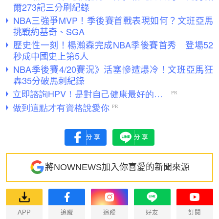
爾273記三分刷紀錄
NBA三強爭MVP！季後賽首戰表現如何？文班亞馬
挑戰約基奇、SGA
歷史性一刻！楊瀚森完成NBA季後賽首秀 登場52
秒成中國史上第5人
NBA季後賽4/20賽況》活塞慘遭爆冷！文班亞馬狂
轟35分破馬刺紀錄
分享
分享
將NOWNEWS加入你喜愛的新聞來源
APP
追蹤
追蹤
好友
訂閱