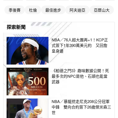
季後賽
杜倫
最佳進步
阿夫迪亞
亞歷山大
探索新聞
NBA／76人超大團再+1！KCP正
式簽下1年390萬美元約 又回詹
皇身邊
《柏德之門3》趣味數據公開！死
最多次的NPC是他、石頭也能當
武器
NBA／暴龍挖走尼克208公分冠軍
中鋒 雙向合約簽下26歲傑米森三
世