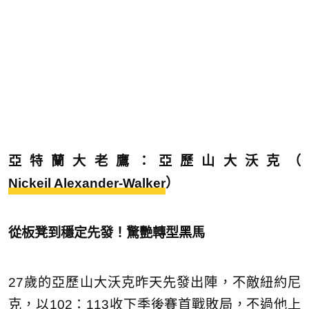
亞特蘭大老鷹：亞歷山大沃克（
Nickeil Alexander-Walker
）
從板凳到穩定先發！驚艷轉型黑馬
27歲的亞歷山大沃克昨天先發出陣，不敵紐約尼
克，以102：113收下季後賽首戰敗局，不過他上