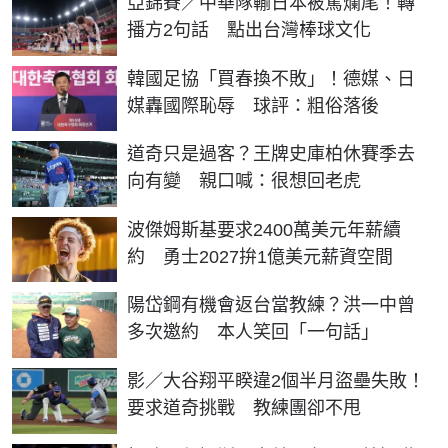
亞錦賽／中華隊輸日本被罵爛尾！轉
播方2句話 點出台灣棒球文化
韓國足協「買春換不敗」！德媒、日
媒轟國際恥辱 球評：粗俗落後
道奇只是過客？王牌史庫柏休賽季去
向有變 親口喊：很想回老虎
波傑姆斯基要求2400萬美元年薪續
約 勇士2027拚1億美元薪資空間
陽岱鋼有機會返台當教練？洪一中曾
多次邀約 本人笑回「一句話」
影／大谷翔平睽違2個半月盜壘失敗！
要求道奇挑戰 教練團卻不甩