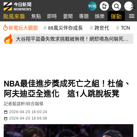
颱風來襲
運動
焦點
即時
要聞
專題
娛樂
全
新電玩大觀園
88風災伴你成長
跨世代
TCN
大谷翔平盜壘失敗求挑戰被無視！網怒噴為何裝死？
道奇教頭揭秘了
NBA最佳進步獎成死亡之組！杜倫、
阿夫迪亞全進化 這1人跳脫板凳
記者藍誼軒/綜合報導
2026-04-20 18:00:24
2026-04-20 18:06:08