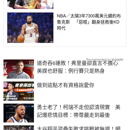
NBA／太陽3年7300萬美元續約布
魯克斯 「惡棍」翻身拯救後KD
時代
Recommended by
道奇吞6連敗！弗里曼卻直言不擔心
美媒也舒服：例行賽只是熱身
PR
做到這點才有資格說愛你
勇士老了！柯瑞不走但認清現實 美
記爆悲情目標：帶尊嚴走到最後
大谷翔平盜壘失敗求挑戰被無視！網