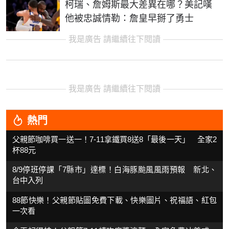
柯瑞、詹姆斯最大差異在哪？美記嘆
他被忠誠情勒：詹皇早掰了勇士
我是廣告 請繼續往下閱讀
我是廣告 請繼續往下閱讀
熱門
父親節咖啡買一送一！7-11拿鐵買8送8「最後一天」 全家2
杯88元
8/9停班停課「7縣市」達標！白海豚颱風風雨預報 新北、
台中入列
88節快樂！父親節貼圖免費下載、快樂圖片、祝福語、紅包
一次看