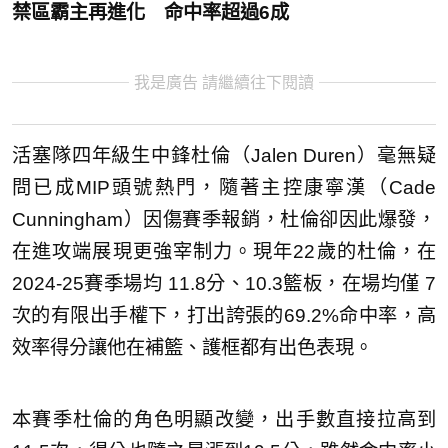
禁區霸主再進化 命中率超過6成
我是廣告 請繼續往下閱讀
活塞隊四年級生中鋒杜倫（Jalen Duren）毫無疑
問已成MIP頭號熱門，隨著主控康寧漢（Cade
Cunningham）因傷賽季報銷，杜倫卻因此爆發，
在進攻端展現更強宰制力。現年22歲的杜倫，在
2024-25賽季場均 11.8分、10.3籃板，在場均僅 7
次的有限出手權下，打出誇張的69.2%命中率，高
效率得分讓他在補籃、護框都有出色表現。
本賽季杜倫的角色明顯改變，出手數直接拉高到