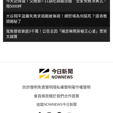
今天記得搶！父親節7-11請吃麻醬涼麵 全家免費冰美式、
限5000杯
大谷翔平盜壘失敗求挑戰被無視！網怒噴為何裝死？道奇教
頭揭秘了
寬魚營收衰退3千萬！公告主因「楊丞琳票房輸王心凌」眾笑
太誠實
防詐聲明
免責聲明
隱私權聲明
著作權聲明
會員條款
關於我們
合作提案
追蹤NOWNEWS今日新聞