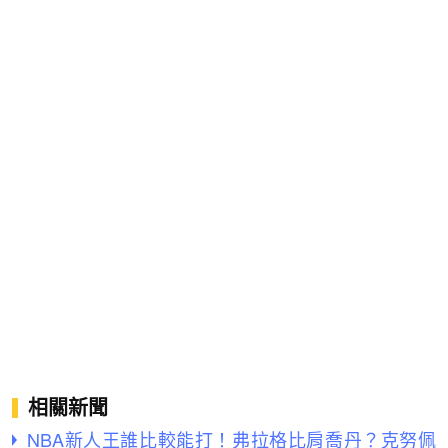
相關新聞
NBA新人王誰比較能打！弗拉格比肩喬丹？克努佩