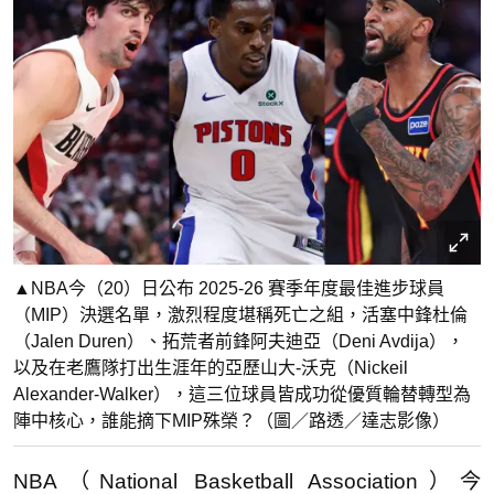
▲NBA今（20）日公布 2025-26 賽季年度最佳進步球員
（MIP）決選名單，激烈程度堪稱死亡之組，活塞中鋒杜倫
（Jalen Duren）、拓荒者前鋒阿夫迪亞（Deni Avdija），
以及在老鷹隊打出生涯年的亞歷山大-沃克（Nickeil
Alexander-Walker），這三位球員皆成功從優質輪替轉型為
陣中核心，誰能摘下MIP殊榮？（圖／路透／達志影像）
NBA（National Basketball Association）今