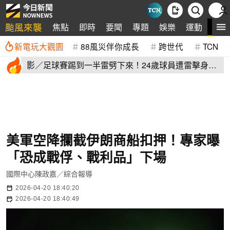
颱風來襲
全
焦點
即時
要聞
專題
娛樂
運動
新電玩大觀園
88風災伴你成長
跨世代
TCN
影／足球賽踢到一半雷劈下來！24歲球員遭雷擊身
亡 驚悚畫面曝
美軍空降攔截伊朗商船扣押！專家曝
「恐成戰俘、戰利品」下場
國際中心陳政嘉／綜合報導
2026-04-20 18:40:20
2026-04-20 18:40:49