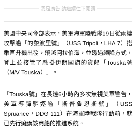
我是廣告 請繼續往下閱讀
美國中央司令部表示，美軍海軍陸戰隊19日從兩棲
攻擊艦「的黎波里號」（USS Tripoli，LHA 7）搭
乘直升機出發，飛越阿拉伯海，並透過繩降方式，
登上並接管了懸掛伊朗國旗的貨船「Touska號
（M/V Touska）」。
「Touska號」在長達6小時內多次無視美軍警告，
美軍導彈驅逐艦「斯普魯恩斯號」（USS
Spruance，DDG 111）在海軍陸戰隊行動前，就
已先行癱瘓該商船的推進系統。