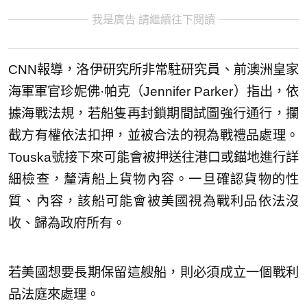
我是廣告 請繼續往下閱讀
CNN報導，洛伊研究所非常駐研究員、前澳洲皇家
海軍軍官珍妮佛·帕克（Jennifer Parker）指出，依
據海戰法規，若船隻再封鎖期間試圖強行通行，攔
截方有權依法扣押，並被合法的視為戰禮品處理。
Touska號接下來可能會被押送往港口或錨地進行詳
細檢查，釐清船上貨物內容。一旦確認貨物的性
質、內容，該船可能會被美國視為戰利品依法沒
收、歸為政府所有。
若美國想要長期保留這艘船，則必須成立一個戰利
品法庭來處理。