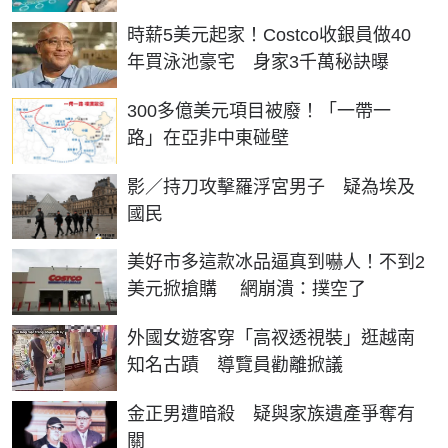
時薪5美元起家！Costco收銀員做40
年買泳池豪宅 身家3千萬秘訣曝
300多億美元項目被廢！「一帶一
路」在亞非中東碰壁
影／持刀攻擊羅浮宮男子 疑為埃及
國民
美好市多這款冰品逼真到嚇人！不到2
美元掀搶購 網崩潰：撲空了
外國女遊客穿「高衩透視裝」逛越南
知名古蹟 導覽員勸離掀議
金正男遭暗殺 疑與家族遺產爭奪有
關