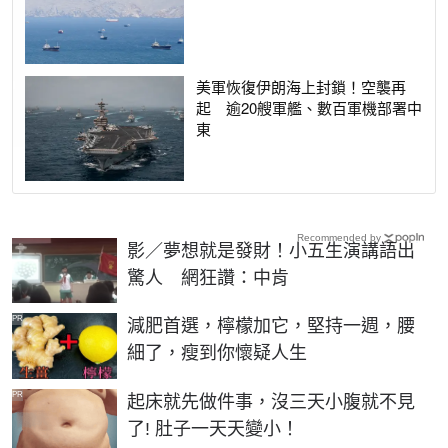
美軍恢復伊朗海上封鎖！空襲再
起 逾20艘軍艦、數百軍機部署中
東
Recommended by
影／夢想就是發財！小五生演講語出
驚人 網狂讚：中肯
PR
減肥首選，檸檬加它，堅持一週，腰
細了，瘦到你懷疑人生
PR
起床就先做件事，沒三天小腹就不見
了! 肚子一天天變小！