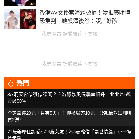
香港AV女優素海霖被捕！涉推廣賭博
恐重判 她獲釋後怨：照片好醜
我是廣告 請繼續往下閱讀
我是廣告 請繼續往下閱讀
熱門
8/7明天會停班停課嗎？白海豚暴風侵襲率飆升 北北基6縣
市破50%
全家拿鐵20元「只有5天」！柳橙綠茶10元 父親節7-11咖啡
買2送2
71歲姜厚任認愛小24歲女友！她3歲確信「累世情緣」小一寫
信示愛