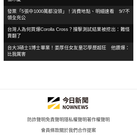
發票「5張中1000萬都沒領」！消費地點、明細速看 9/7不
領全充公
台灣人為何買爆Corolla Cross？撞擊測試結果被挖出：難怪
賣翻了
台大3碩士1博士畢業！姜厚任女友童芯學歷超狂 他讚爆：
比我厲害
防詐聲明
免責聲明
隱私權聲明
著作權聲明
會員條款
關於我們
合作提案