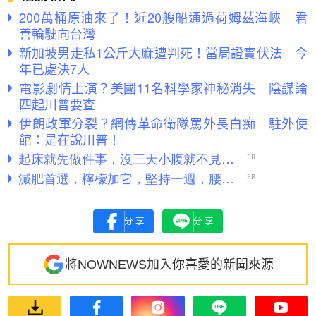
200萬桶原油來了！近20艘船通過荷姆茲海峽 君
善輪駛向台灣
新加坡男走私1公斤大麻遭判死！當局證實伏法 今
年已處決7人
電影劇情上演？美國11名科學家神秘消失 陰謀論
四起川普要查
伊朗政軍分裂？網傳革命衛隊罵外長白痴 駐外使
館：是在說川普！
分享
分享
將NOWNEWS加入你喜愛的新聞來源