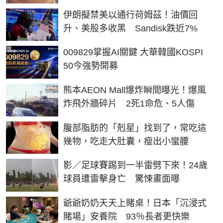
伊朗擬禁美以通行荷姆茲！油價回
升、美股多收黑 Sandisk跌近7%
PR
009829掌握AI關鍵 大華韓國KOSPI
50今強勢開募
熊本AEON Mall爆炸瞬間曝光！爆風
炸飛外牆碎片 2死1命危、5人傷
PR
腹部脂肪的「剋星」找到了，常吃這
幾物，吃走大肚囊，瘦出小蠻腰
影／足球賽踢到一半雷劈下來！24歲
球員遭雷擊身亡 驚悚畫面曝
爺爺奶奶天天上賭桌！日本「沉浸式
賭場」安養院 93％長者更快樂