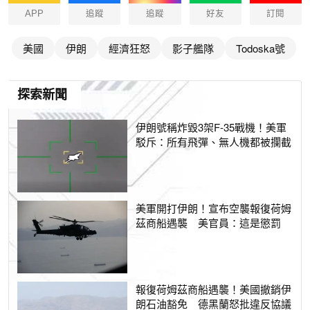
APP
追蹤
追蹤
好友
訂閱
美國
伊朗
經濟狂怒
影子艦隊
Todoska號
探索新聞
伊朗號稱炸毀3架F-35戰機！美軍
駁斥：所有飛彈、無人機都被攔截
美軍開打伊朗！宣布空襲報復荷姆
茲商船遇襲 美官員：這是懲罰
報復荷姆茲商船遇襲！美國撤銷伊
朗石油豁免 德黑蘭怒批違反協議