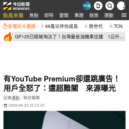
颱風來襲
焦點
即時
要聞
專題
娛樂
運動
全球
新電玩大觀園
88風災伴你成長
跨世代
TCN
GP125已經被淘汰了！台灣最省油機車出爐 1公升油
「猛騎65公里」
有YouTube Premium卻還跳廣告！
用戶全怒了：還超難關 來源曝光
記者
潘毅
／綜合報導
2026-04-20 22:12:22