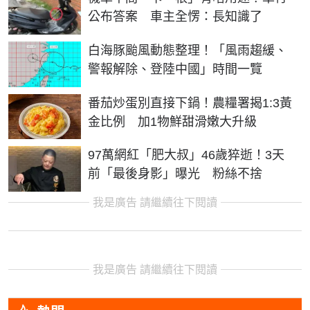
公布答案 車主全愣：長知識了
白海豚颱風動態整理！「風雨趨緩、
警報解除、登陸中國」時間一覽
番茄炒蛋別直接下鍋！農糧署揭1:3黃
金比例 加1物鮮甜滑嫩大升級
97萬網紅「肥大叔」46歲猝逝！3天
前「最後身影」曝光 粉絲不捨
我是廣告 請繼續往下閱讀
我是廣告 請繼續往下閱讀