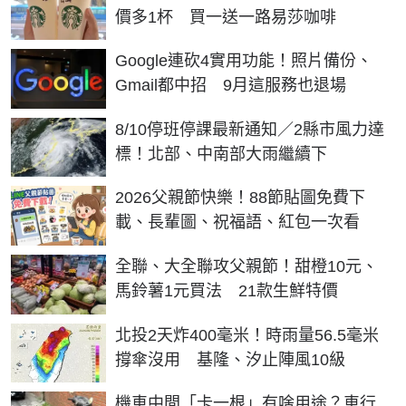
價多1杯 買一送一路易莎咖啡
Google連砍4實用功能！照片備份、
Gmail都中招 9月這服務也退場
8/10停班停課最新通知／2縣市風力達
標！北部、中南部大雨繼續下
2026父親節快樂！88節貼圖免費下
載、長輩圖、祝福語、紅包一次看
全聯、大全聯攻父親節！甜橙10元、
馬鈴薯1元買法 21款生鮮特價
北投2天炸400毫米！時雨量56.5毫米
撐傘沒用 基隆、汐止陣風10級
機車中間「卡一根」有啥用途？車行