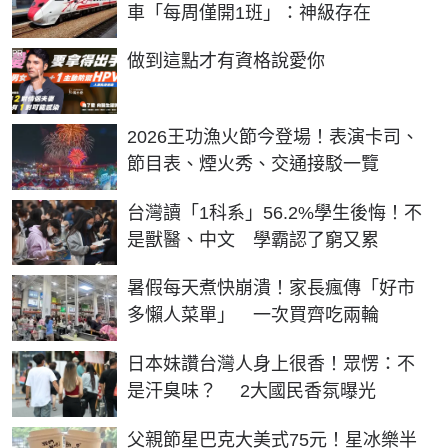
車「每周僅開1班」：神級存在
PR
做到這點才有資格說愛你
2026王功漁火節今登場！表演卡司、
節目表、煙火秀、交通接駁一覽
台灣讀「1科系」56.2%學生後悔！不
是獸醫、中文 學霸認了窮又累
暑假每天煮快崩潰！家長瘋傳「好市
多懶人菜單」 一次買齊吃兩輪
日本妹讚台灣人身上很香！眾愣：不
是汗臭味？ 2大國民香氛曝光
父親節星巴克大美式75元！星冰樂半