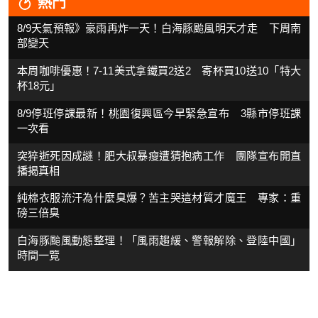
熱門
8/9天氣預報》豪雨再炸一天！白海豚颱風明天才走 下周南
部變天
本周咖啡優惠！7-11美式拿鐵買2送2 寄杯買10送10「特大
杯18元」
8/9停班停課最新！桃園復興區今早緊急宣布 3縣市停班課
一次看
突猝逝死因成謎！肥大叔暴瘦遭猜抱病工作 團隊宣布開直
播揭真相
純棉衣服流汗為什麼臭爆？苦主哭這材質才魔王 專家：重
磅三倍臭
白海豚颱風動態整理！「風雨趨緩、警報解除、登陸中國」
時間一覽