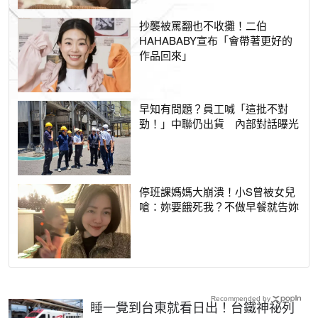
抄襲被罵翻也不收攤！二伯
HAHABABY宣布「會帶著更好的
作品回來」
早知有問題？員工喊「這批不對
勁！」中聯仍出貨 內部對話曝光
停班課媽媽大崩潰！小S曾被女兒
嗆：妳要餓死我？不做早餐就告妳
Recommended by
睡一覺到台東就看日出！台鐵神祕列