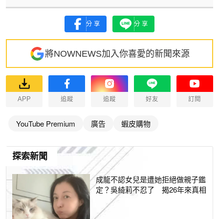
分享
分享
將NOWNEWS加入你喜愛的新聞來源
APP
追蹤
追蹤
好友
訂閱
YouTube Premium
廣告
蝦皮購物
探索新聞
成龍不認女兒是遭她拒絕做親子鑑
定？吳綺莉不忍了 揭26年來真相