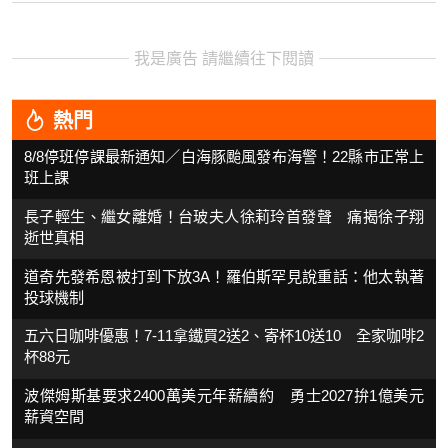
我是廣告 請繼續往下閱讀
熱門
8/8停班停課最新通知／白海豚颱風發布海警！22縣市正常上
班上課
長子輕生、繼女離婚！台玻夫人徐莉玲首發聲 痛揭徐子翔
逝世真相
道奇先發希恩被打到下放3A！羅伯斯罕見說重話：他太執著
投球機制
五六日咖啡優惠！7-11拿鐵買2送2、寄杯10送10 全家咖啡2
杯88元
波傑姆斯基要求2400萬美元年薪續約 勇士2027拚1億美元
薪資空間