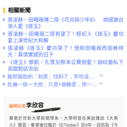
相關新聞
張凌赫、田曦薇傳二搭《花兒與少年8》 她感謝台
灣人愛《逐玉》
張凌赫、田曦薇二搭有望了！經紀人《逐玉》慶功
宴上演世紀大和解
張凌赫《逐玉》慶功哭了！憶和田曦薇西固巷時
光：真情實感的日子
《逐玉》鄧凱、孔雪兒根本公費戀愛！錄綜藝私下
高甜對話流出
李欣容
編輯記者
畢業於世新大學新聞學系，大學時曾在美妝雜誌《大美
人》實習，畢業後任職於《ETtoday》近6年，目前為《今