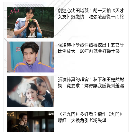
劇迷心疼田曦薇！胡一天拍《天才
女友》爆戀情 唯張凌赫從一而終
張凌赫小學證件照被挖出！五官等
比例放大 20年前就會打爵士鼓
張凌赫真的超會！私下和王楚然對
詞 竟要求：妳得讓我感覺到羞澀
《老九門》多好看？續作《九門》
爆紅 大換角引老粉失望