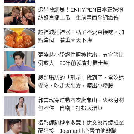
追星被網暴！ENHYPEN日本正妹粉
絲疑直播上吊 生前畫面全網瘋傳
PR
超神減肥神器！橘子不要直接吃，加
點這個！體重天天下降
張凌赫小學證件照被挖出！五官等比
例放大 20年前就會打爵士鼓
PR
腹部脂肪的「剋星」找到了，常吃這
幾物，吃走大肚囊，瘦出小蠻腰
郭書瑤穿運動內衣爬象山！火辣身材
包不住 自嘲：打扮太潦草
攝影師跳槽李多慧！建文剪片爆紅業
配狂接 Joeman吐心聲怕他離職