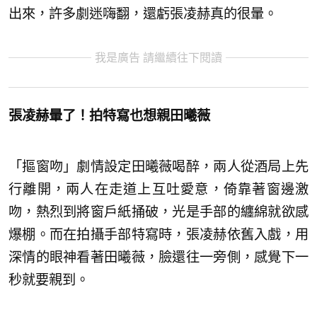
出來，許多劇迷嗨翻，還虧張凌赫真的很暈。
我是廣告 請繼續往下閱讀
張凌赫暈了！拍特寫也想親田曦薇
「摳窗吻」劇情設定田曦薇喝醉，兩人從酒局上先
行離開，兩人在走道上互吐愛意，倚靠著窗邊激
吻，熱烈到將窗戶紙捅破，光是手部的纏綿就欲感
爆棚。而在拍攝手部特寫時，張凌赫依舊入戲，用
深情的眼神看著田曦薇，臉還往一旁側，感覺下一
秒就要親到。