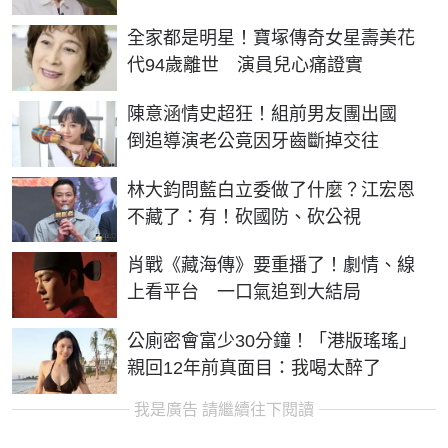
全家都是明星！寶塚傳奇女星壽美花
代94歲離世 演員兒心痛證實
陳意涵情史超狂！組前男友團出國
倒追導演老公竟因牙齒斷掉交往
林大鈞問藍白立委做了什麼？江宏恩
不藏了：有！砍國防、砍公視
肖戰《藏海傳》要重播了！劇情、線
上看平台 一口氣追到大結局
公廁密會富少30分鐘！「港版瑤瑤」
親回12年前真面目：我喝太醉了
我是廣告 請繼續往下閱讀