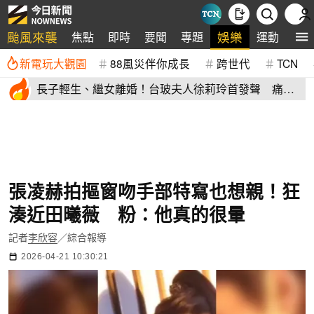
颱風來襲
娛樂
焦點
即時
要聞
專題
運動
全
新電玩大觀園
88風災伴你成長
跨世代
TCN
長子輕生、繼女離婚！台玻夫人徐莉玲首發聲 痛揭
徐子翔逝世真相
張凌赫拍摳窗吻手部特寫也想親！狂
湊近田曦薇 粉：他真的很暈
記者
李欣容
／綜合報導
2026-04-21 10:30:21