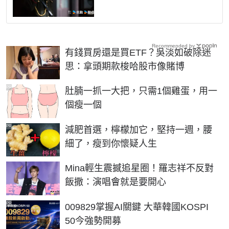
Recommended by
有錢買房還是買ETF？吳淡如破除迷
思：拿頭期款梭哈股市像賭博
PR
肚腩一抓一大把，只需1個雞蛋，用一
個瘦一個
PR
減肥首選，檸檬加它，堅持一週，腰
細了，瘦到你懷疑人生
Mina輕生震撼追星圈！羅志祥不反對
飯撒：演唱會就是要開心
PR
009829掌握AI關鍵 大華韓國KOSPI
50今強勢開募