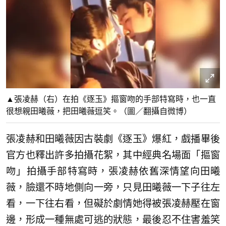
▲張凌赫（右）在拍《逐玉》摳窗吻的手部特寫時，也一直
很想親田曦薇，把田曦薇逗笑。（圖／翻攝自微博）
張凌赫和田曦薇因古裝劇《逐玉》爆紅，戲播畢後
官方也釋出許多拍攝花絮，其中經典名場面「摳窗
吻」拍攝手部特寫時，張凌赫依舊深情望向田曦
薇，臉還不時地側向一旁，只見田曦薇一下子往左
看，一下往右看，但礙於劇情她得被張凌赫壓在窗
邊，形成一種無處可逃的狀態，最後忍不住害羞笑