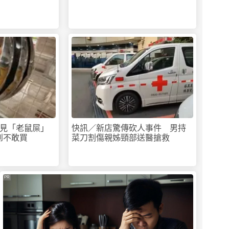
見「老鼠屎」
快訊／新店驚傳砍人事件 男持
到不敢買
菜刀割傷親姊頸部送醫搶救
PR