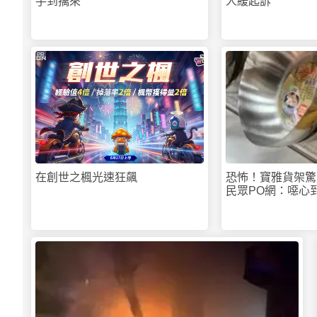
手到擒來
人緩起訴
PR
在創世之楓光速狂飆
恐怖！寶雅貨架驚
民眾PO網：噁心