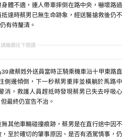
發身體不適，連人帶車摔倒在路中央，嚇壞路過
員抵達時蔡男已無生命跡象，經送醫搶救後仍不
仍有待釐清。
 請繼續往下閱讀
名39歲蔡姓外送員當時正騎乘機車沿十甲東路直
往側邊傾倒，下一秒蔡男重摔並橫躺於馬路中
警消，救護人員趕抵時發現蔡男已失去呼吸心
，但最終仍宣告不治。
並無其他車輛碰撞痕跡，蔡男是在直行途中因不
致，至於確切的肇事原因、是否有酒駕情事，仍