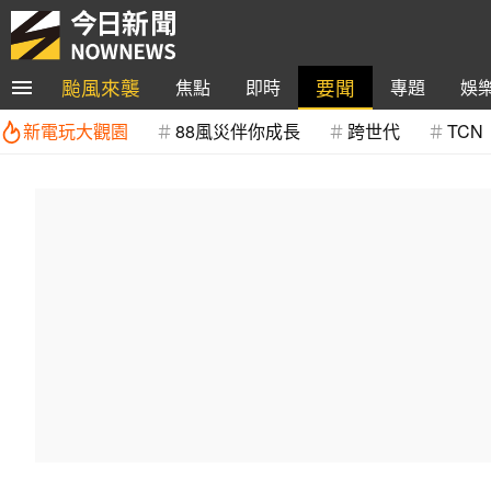
颱風來襲
要聞
焦點
即時
專題
娛
新電玩大觀園
88風災伴你成長
跨世代
TCN