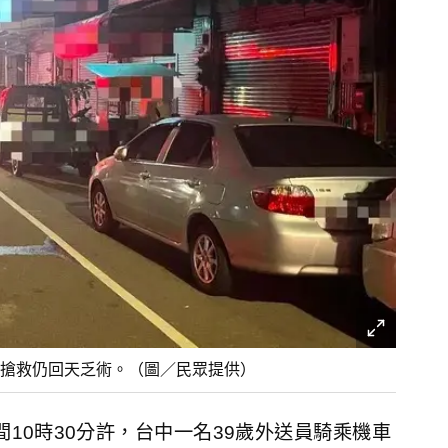
搶救仍回天乏術。（圖／民眾提供）
10時30分許，台中一名39歲外送員騎乘機車