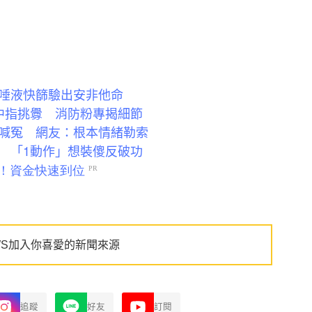
唾液快篩驗出安非他命
中指挑釁 消防粉專揭細節
喊冤 網友：根本情緒勒索
 「1動作」想裝傻反破功
WS加入你喜愛的新聞來源
追蹤
好友
訂閱