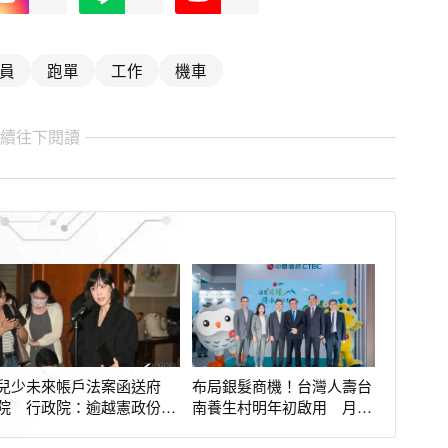
員
跑單
工作
機車
繼續往下閱讀
兒少未來帳戶法案函送府
布局銀髮商機！台灣人壽台
院 行政院：逾越憲政份
南養生村明年初啟用 月繳
際、將採必要作為
4萬就能入住