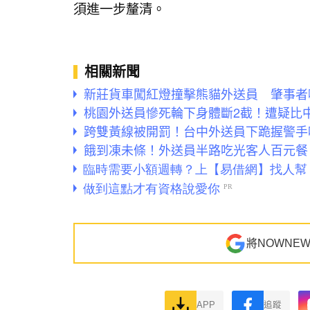
須進一步釐清。
相關新聞
新莊貨車闖紅燈撞擊熊貓外送員 肇事者
桃園外送員慘死輪下身體斷2截！遭疑比
跨雙黃線被開罰！台中外送員下跪握警手
餓到凍未條！外送員半路吃光客人百元餐
將NOWNE
APP
追蹤