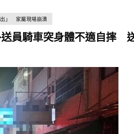
浮出」 家屬現場崩潰
外送員騎車突身體不適自摔 