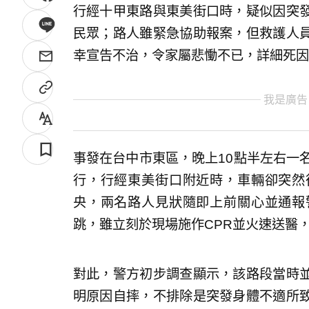
行經十甲東路與東美街口時，疑似因突
民眾；路人雖緊急協助報案，但救護人
幸宣告不治，令家屬悲慟不已，詳細死因
我是廣告
事發在台中市東區，晚上10點半左右一
行，行經東美街口附近時，車輛卻突然
央，兩名路人見狀隨即上前關心並通報
跳，雖立刻於現場施作CPR並火速送醫
對此，警方初步調查顯示，該路段當時
明原因自摔，不排除是突發身體不適所