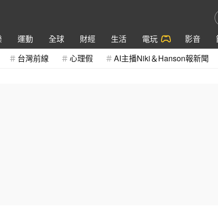
樂
運動
全球
財經
生活
電玩
影音
台灣前線
心理假
AI主播Niki＆Hanson報新聞