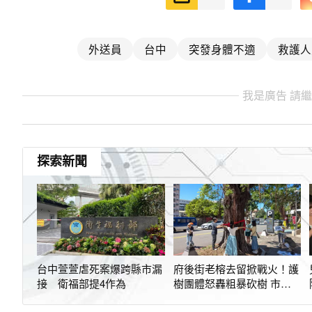
外送員
台中
突發身體不適
救護人
我是廣告 請
探索新聞
台中萱萱虐死案爆跨縣市漏
府後街老榕去留掀戰火！護
接 衛福部提4作為
樹團體怒轟粗暴砍樹 市
府：安全不能等