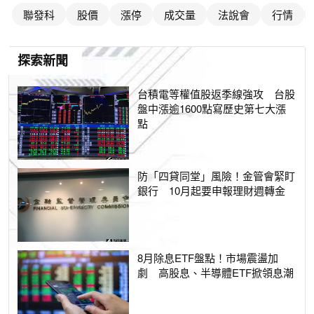
聯發科
股價
漲停
成交量
法說會
行情
探索新聞
台積電等權值股返季線強攻 台股
盤中漲逾1600點寫歷史第七大漲
點
防「四貸同堂」風險！金管會緊盯
銀行 10月起要申報理財週轉金
8月除息ETF盤點！市場震盪加
劇 高股息、半導體ETF掀領息潮