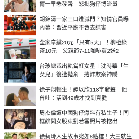
爾一早急發聲 怒批狗仔博流量
胡錦濤一家三口遭滅門？知情官員曝
內幕：習近平應不會去謀害
全家拿鐵20元「只有5天」！柳橙綠
茶10元 父親節7-11咖啡買2送2
台玻總裁出軌當紅女星！沈時華「生
女兒」後遭拋棄 捲詐欺案神隱
徐子翔輕生！譚以欣118字發聲 他
曾吐：活到49歲才找到真愛
周杰倫遭中國狗仔爆料有私生子！同
框緋聞女股東劉若雪照片被挖出
徐莉玲人生故事宛如8點檔！大三就生