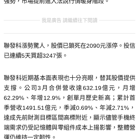
強勢，市場提前進入法說行情暖身階段。
我是廣告 請繼續往下閱讀
聯發科漲勢驚人，股價已鎖死在2090元漲停。投信
已連續5天買超3247張。
聯發科近期基本面表現也十分亮眼，替其股價提供
支撐。公司3月合併營收達632.19億元，月增
62.29%、年增12.9%，創單月歷史新高；累計首
季營收1491.51億元，季減0.69%、年減2.71%，
達成先前財測目標區間高標附近，顯示儘管手機終
端需求仍受記憶體與零組件成本上揚影響，整體營
運仍維持一定韌性。