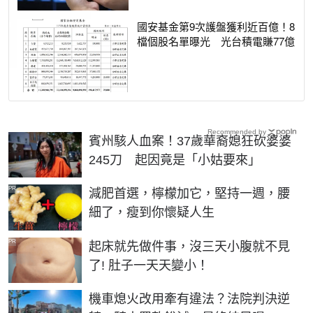
國安基金第9次護盤獲利近百億！8
檔個股名單曝光 光台積電賺77億
Recommended by
賓州駭人血案！37歲華裔媳狂砍婆婆
245刀 起因竟是「小姑要來」
PR
減肥首選，檸檬加它，堅持一週，腰
細了，瘦到你懷疑人生
PR
起床就先做件事，沒三天小腹就不見
了! 肚子一天天變小！
機車熄火改用牽有違法？法院判決逆