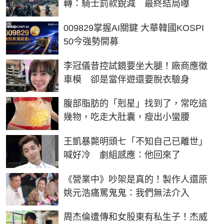
轉：騎士罰款銳減 最終結局曝
PR
009829掌握AI關鍵 大華韓國KOSPI
50今強勢開募
李冠儀昔控試鏡要坐大腿！廠商應徵
車模 卻是當伴遊還要脫衣驗身
PR
腹部脂肪的「剋星」找到了，常吃這
幾物，吃走大肚囊，瘦出小蠻腰
王凱暴斃明頭七「不知自己已離世」
喊好冷 劇組感應：他回來了
《營業中》吵架是真的！製作人還原
姚元浩痛罵鬼鬼：我們無法介入
周杰倫遭傳和女股東有私生子！杰威