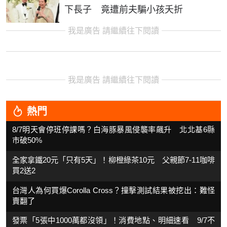
下長子 竟遭前夫騙小孩夭折
我是廣告 請繼續往下閱讀
我是廣告 請繼續往下閱讀
熱門
8/7明天會停班停課嗎？白海豚暴風侵襲率飆升 北北基6縣
市破50%
全家拿鐵20元「只有5天」！柳橙綠茶10元 父親節7-11咖啡
買2送2
台灣人為何買爆Corolla Cross？撞擊測試結果被挖出：難怪
賣翻了
發票「5張中1000萬都沒領」！消費地點、明細速看 9/7不