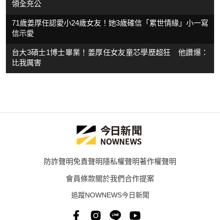
領全充公
71歲姜厚任認愛小24歲女友！她3歲確信「累世情緣」小一寫
信示愛
台大3碩士1博士畢業！姜厚任女友童芯學歷超狂 他讚爆：
比我厲害
防詐聲明
免責聲明
隱私權聲明
著作權聲明
會員條款
關於我們
合作提案
追蹤NOWNEWS今日新聞