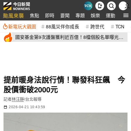
颱風來襲
焦點
即時
要聞
專題
娛樂
運動
全球
新電玩大觀園
88風災伴你成長
跨世代
TCN
國安基金第9次護盤獲利近百億！8檔個股名單曝光
光台積電賺77億
提前暖身法說行情！聯發科狂飆 今
股價衝破2000元
記者
林汪靜
/台北報導
2026-04-21 10:43:59