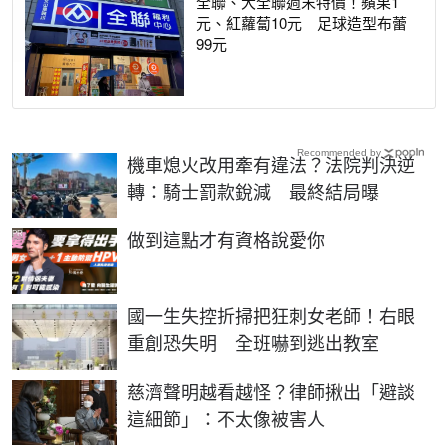
全聯、大全聯週末特價！蘋果1
元、紅蘿蔔10元 足球造型布蕾
99元
Recommended by
機車熄火改用牽有違法？法院判決逆
轉：騎士罰款銳減 最終結局曝
PR
做到這點才有資格說愛你
國一生失控折掃把狂刺女老師！右眼
重創恐失明 全班嚇到逃出教室
慈濟聲明越看越怪？律師揪出「避談
這細節」：不太像被害人