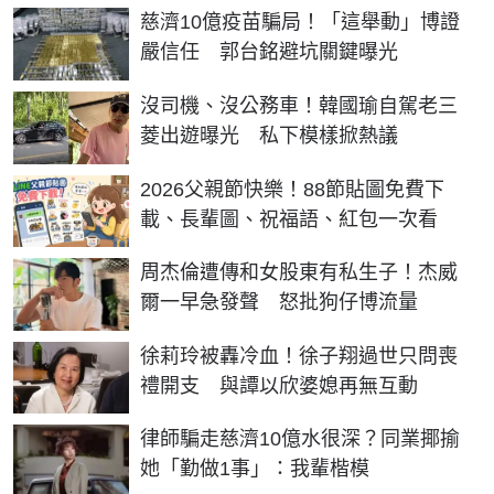
慈濟10億疫苗騙局！「這舉動」博證
嚴信任 郭台銘避坑關鍵曝光
沒司機、沒公務車！韓國瑜自駕老三
菱出遊曝光 私下模樣掀熱議
2026父親節快樂！88節貼圖免費下
載、長輩圖、祝福語、紅包一次看
周杰倫遭傳和女股東有私生子！杰威
爾一早急發聲 怒批狗仔博流量
徐莉玲被轟冷血！徐子翔過世只問喪
禮開支 與譚以欣婆媳再無互動
律師騙走慈濟10億水很深？同業揶揄
她「勤做1事」：我輩楷模