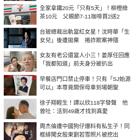
全家拿鐵20元「只有5天」！柳橙綠
茶10元 父親節7-11咖啡買2送2
台玻總裁出軌當紅女星！沈時華「生
女兒」後遭拋棄 捲詐欺案神隱
女友有老公還當人小三！姜厚任回應
「我都知道」前夫身分被扒出
早餐店門口禁止停車！只有「SJ始源
可以」本尊竟開保母車到場朝聖
徐子翔輕生！譚以欣118字發聲 他
曾吐：活到49歲才找到真愛
周杰倫遭中國狗仔爆料有私生子！同
框緋聞女股東劉若雪照片被挖出