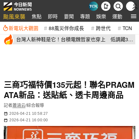
颱風來襲
焦點
即時
要聞
專題
娛樂
運動
全球
新電玩大觀園
88風災伴你成長
跨世代
TCN
台灣人新神鞋是它！台積電魏哲家也穿上 低調藏38
年：超輕水準高
三商巧福特價135元起！聯名PRAGM
ATA新品：送貼紙、透卡周邊商品
記者
蕭涵云
/綜合報導
2026-04-21 10:58:27
2026-04-21 16:00:00