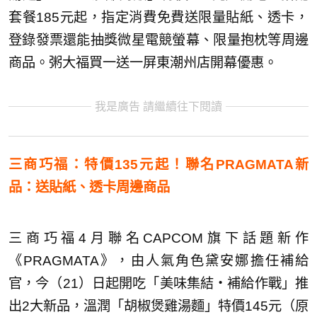
套餐185元起，指定消費免費送限量貼紙、透卡，
登錄發票還能抽獎微星電競螢幕、限量抱枕等周邊
商品。粥大福買一送一屏東潮州店開幕優惠。
我是廣告 請繼續往下閱讀
三商巧福：特價135元起！聯名PRAGMATA新
品：送貼紙、透卡周邊商品
三商巧福4月聯名CAPCOM旗下話題新作
《PRAGMATA》，由人氣角色黛安娜擔任補給
官，今（21）日起開吃「美味集結・補給作戰」推
出2大新品，溫潤「胡椒煲雞湯麵」特價145元（原