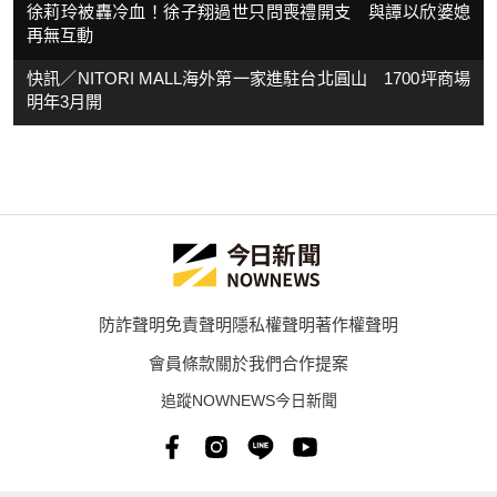
徐莉玲被轟冷血！徐子翔過世只問喪禮開支 與譚以欣婆媳
再無互動
快訊／NITORI MALL海外第一家進駐台北圓山 1700坪商場
明年3月開
防詐聲明
免責聲明
隱私權聲明
著作權聲明
會員條款
關於我們
合作提案
追蹤NOWNEWS今日新聞