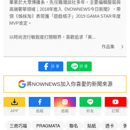
畢業於大眾傳播系，先任職雜誌社多年，主要編輯服裝與
高端奢華領域；2018年進入《NOWNEWS今日新聞》，帶
領《姊妹淘》表現獲「遊戲橘子」2019 GAMA STAR年度
MVP肯定。
以時尚流行敏銳度打開眼界，喜歡追求「美...
作品集
分享
分享
將NOWNEWS加入你喜愛的新聞來源
APP
追蹤
追蹤
好友
訂閱
三商巧福
PRAGMATA
聯名
貼紙
透卡
粥