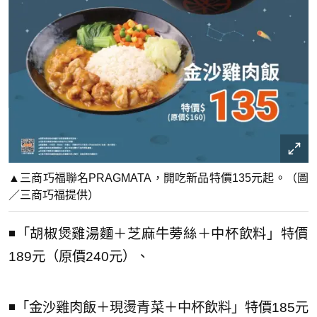
▲三商巧福聯名PRAGMATA，開吃新品特價135元起。（圖
／三商巧福提供）
◾️「胡椒煲雞湯麵＋芝麻牛蒡絲＋中杯飲料」特價
189元（原價240元）、
◾️「金沙雞肉飯＋現燙青菜＋中杯飲料」特價185元