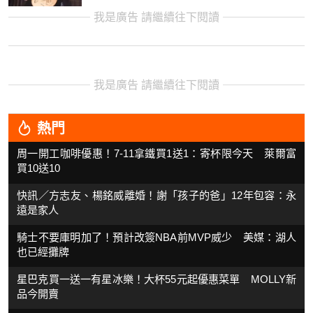
我是廣告 請繼續往下閱讀
我是廣告 請繼續往下閱讀
熱門
周一開工咖啡優惠！7-11拿鐵買1送1：寄杯限今天 萊爾富
買10送10
快訊／方志友、楊銘威離婚！謝「孩子的爸」12年包容：永
遠是家人
騎士不要庫明加了！預計改簽NBA前MVP威少 美媒：湖人
也已經攤牌
星巴克買一送一有星冰樂！大杯55元起優惠菜單 MOLLY新
品今開賣