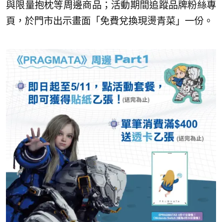
與限量抱枕等周邊商品；活動期間追蹤品牌粉絲專
頁，於門市出示畫面「免費兌換現燙青菜」一份。