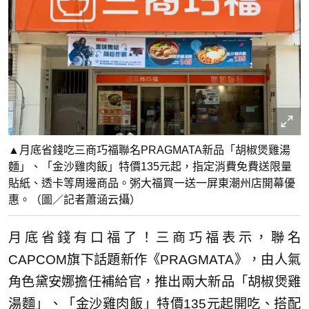
▲月底省錢吃三商巧福聯名PRAGMATA新品「胡椒煲雞湯
麵」、「金沙雞肉飯」特價135元起，指定消費免費送限量
貼紙、透卡等周邊商品。粥大福買一送一屏東潮州店開幕優
惠。（圖／記者蕭涵云攝）
月底省錢有口福了！三商巧福表示，聯名
CAPCOM旗下話題新作《PRAGMATA》，由人氣
角色黛安娜擔任補給官，推出兩大新品「胡椒煲雞
湯麵」、「金沙雞肉飯」特價135元起開吃、搭配