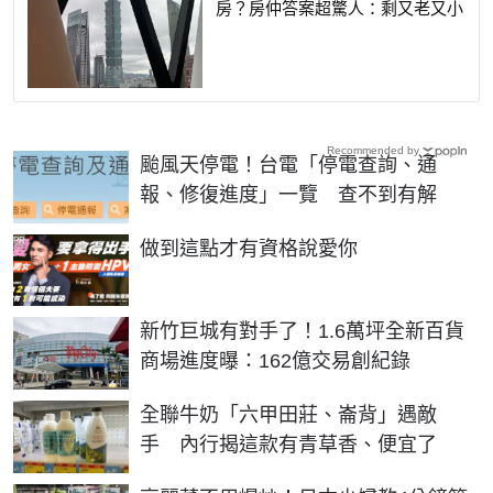
房？房仲答案超驚人：剩又老又小
Recommended by
颱風天停電！台電「停電查詢、通
報、修復進度」一覽 查不到有解
PR
做到這點才有資格說愛你
新竹巨城有對手了！1.6萬坪全新百貨
商場進度曝：162億交易創紀錄
全聯牛奶「六甲田莊、崙背」遇敵
手 內行揭這款有青草香、便宜了