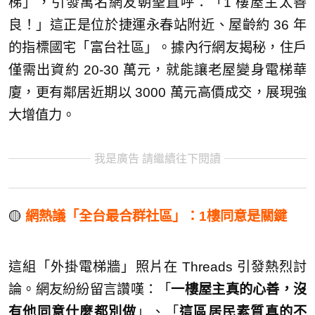
梯」，引發萬名網友朝聖直呼：「1 樓屋主太善
良！」這正是位於捷運永春站附近、屋齡約 36 年
的指標國宅「富台社區」。據內行網友揭秘，住戶
僅需出資約 20-30 萬元，就能讓老屋變身電梯華
廈，更有鄰居近期以 3000 萬元高價成交，展現強
大增值力。
我是廣告 請繼續往下閱讀
🟡
網熱議「全台最合群社區」：1樓同意是關鍵
這組「外掛電梯牆」照片在 Threads 引發熱烈討
論。網友紛紛留言讚嘆：「
一樓屋主真的心善，沒
有他同意什麼都別做
」、「
這區居民素質真的不