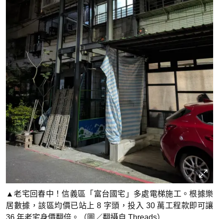
▲老宅回春中！信義區「富台國宅」多處電梯施工。根據樂
居數據，該區均價已站上 8 字頭，投入 30 萬工程款即可讓
36 年老宅身價翻倍。（圖／翻攝自 Threads）