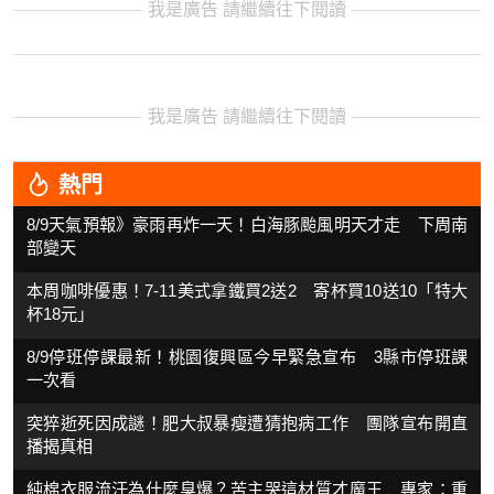
我是廣告 請繼續往下閱讀
我是廣告 請繼續往下閱讀
熱門
8/9天氣預報》豪雨再炸一天！白海豚颱風明天才走 下周南
部變天
本周咖啡優惠！7-11美式拿鐵買2送2 寄杯買10送10「特大
杯18元」
8/9停班停課最新！桃園復興區今早緊急宣布 3縣市停班課
一次看
突猝逝死因成謎！肥大叔暴瘦遭猜抱病工作 團隊宣布開直
播揭真相
純棉衣服流汗為什麼臭爆？苦主哭這材質才魔王 專家：重