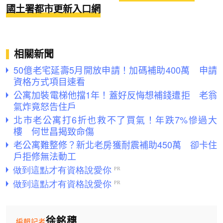
國土署都市更新入口網
相關新聞
50億老宅延壽5月開放申請！加碼補助400萬 申請
資格方式項目速看
公寓加裝電梯他擋1年！蓋好反悔想補錢遭拒 老翁
氣炸竟怒告住戶
北市老公寓打6折也救不了買氣！年跌7%慘過大
樓 何世昌揭致命傷
老公寓難整修？新北老房獲耐震補助450萬 卻卡住
戶拒修無法動工
徐銘穗
編輯記者