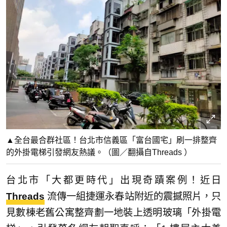
▲全台最合群社區！台北市信義區「富台國宅」刷一排整齊
的外掛電梯引發網友熱議。（圖／翻攝自Threads ）
台北市「大都更時代」出現奇蹟案例！近日
Threads
流傳一組捷運永春站附近的震撼照片，只
見數棟老舊公寓整齊劃一地裝上透明玻璃「外掛電