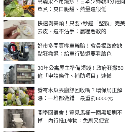
高麗菜不用爆炒！日本少婦教4分鐘簡
單煮：爽口脆甜、熱量還很低
快速剝蒜頭！只要7秒鐘「整顆」完美
去皮、還不沾手：農糧署教的
好市多開賣機車輪胎！會員揭致命缺
點狂勸退：給車行裝還要看臉色
30年公寓屋主準備領錢！政府狂撒50
億「申請條件、補助項目」速懂
發霉木瓜丟廚餘回收嗎？環保局正解
曝：一堆都做錯 最重罰6000元
開學回宿舍！驚見馬桶一圈黑垢刷不
掉 內行推1神物：免刷又便宜