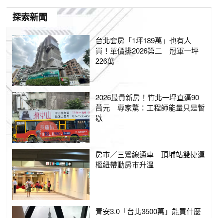
探索新聞
台北套房「1坪189萬」也有人
買！單價排2026第二 冠軍一坪
226萬
2026最貴新房！竹北一坪直逼90
萬元 專家驚：工程師能量只是暫
歇
房市／三鶯線通車 頂埔站雙捷運
樞紐帶動房市升溫
青安3.0「台北3500萬」能買什麼