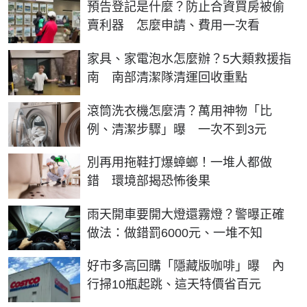
預告登記是什麼？防止合資買房被偷
賣利器 怎麼申請、費用一次看
家具、家電泡水怎麼辦？5大類救援指
南 南部清潔隊清運回收重點
滾筒洗衣機怎麼清？萬用神物「比
例、清潔步驟」曝 一次不到3元
別再用拖鞋打爆蟑螂！一堆人都做
錯 環境部揭恐怖後果
雨天開車要開大燈還霧燈？警曝正確
做法：做錯罰6000元、一堆不知
好市多高回購「隱藏版咖啡」曝 內
行掃10瓶起跳、這天特價省百元