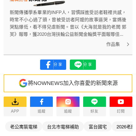
新聞傳播學系畢業的INFP人，習慣踩進受訪者鞋裡共感，
時常不小心過了頭，曾被受訪者阿嬤的故事逼哭，當媽後
哭點爆低，看不得兒虐新聞。曾以《大海就是我的老闆 郭
芙》報導，獲2020台灣扶輪公益新聞金輪獎平面報導佳...
作品集
分享
分享
將NOWNEWS加入你喜愛的新聞來源
APP
追蹤
追蹤
好友
訂閱
老公寓裝電梯
台北市電梯補助
富台國宅
2026老