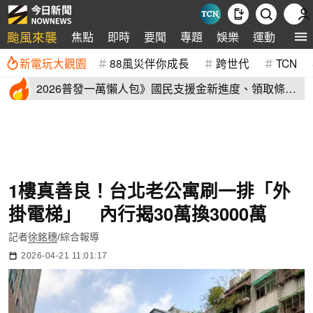
颱風來襲
焦點
即時
要聞
專題
娛樂
運動
全球
新電玩大觀園
88風災伴你成長
跨世代
TCN
2026普發一萬懶人包》國民支援金新進度、領取條
件、地方加碼速看
1樓真善良！台北老公寓刷一排「外
掛電梯」 內行揭30萬換3000萬
記者
徐銘穗
/綜合報導
2026-04-21 11:01:17