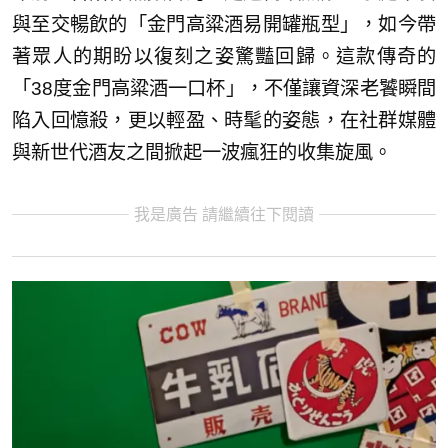
與至交暢飲的「金門高粱酒易開罐瓶型」，如今帶
著眾人的期盼以復刻之姿驚豔回歸。這款傳奇的
「38度金門高粱酒一口杯」，不僅讓資深老饕瞬間
陷入回憶殺，更以輕盈、時髦的姿態，在社群媒體
與新世代酒友之間掀起一波瘋狂的收集旋風。
我是廣告 請繼續往下閱讀