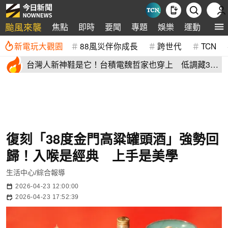
颱風來襲
焦點
即時
要聞
專題
娛樂
運動
全球
新電玩大觀園
88風災伴你成長
跨世代
TCN
台灣人新神鞋是它！台積電魏哲家也穿上 低調藏38
年：超輕水準高
復刻「38度金門高粱罐頭酒」強勢回
歸！入喉是經典 上手是美學
生活中心/綜合報導
2026-04-23 12:00:00
2026-04-23 17:52:39