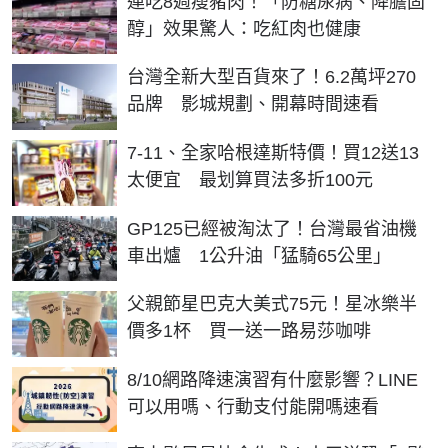
連吃8週瘦豬肉！「防糖尿病、降膽固
醇」效果驚人：吃紅肉也健康
台灣全新大型百貨來了！6.2萬坪270
品牌 影城規劃、開幕時間速看
7-11、全家哈根達斯特價！買12送13
太便宜 最划算買法多折100元
GP125已經被淘汰了！台灣最省油機
車出爐 1公升油「猛騎65公里」
父親節星巴克大美式75元！星冰樂半
價多1杯 買一送一路易莎咖啡
8/10網路降速演習有什麼影響？LINE
可以用嗎、行動支付能開嗎速看