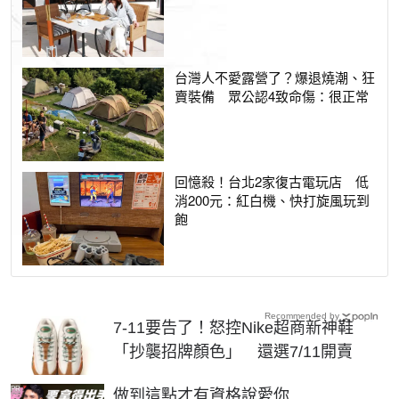
台灣人不愛露營了？爆退燒潮、狂
賣裝備 眾公認4致命傷：很正常
回憶殺！台北2家復古電玩店 低
消200元：紅白機、快打旋風玩到
飽
Recommended by
7-11要告了！怒控Nike超商新神鞋
「抄襲招牌顏色」 還選7/11開賣
PR
做到這點才有資格說愛你