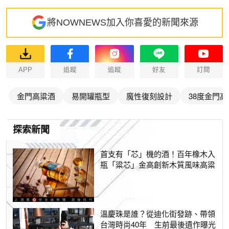
將NOWNEWS加入你喜愛的新聞來源
APP
追蹤
追蹤
好友
訂閱
金門高粱酒
易開罐瓶型
魔性復刻設計
38度金門
探索新聞
首支有「芯」機的酒！百年橡木入
瓶「粱芯」金高創新木質風味高粱
溫慶珠是誰？從迪化街發跡、帶領
台灣時尚40年 生前最後遺作曝光