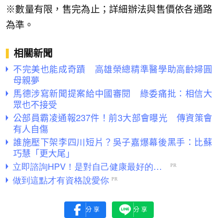
※數量有限，售完為止；詳細辦法與售價依各通路
為準。
相關新聞
不完美也能成奇蹟 高雄榮總精準醫學助高齡婦圓
母親夢
馬德涉寫新聞提案給中國審閱 綠委痛批：相信大
眾也不接受
公部員霸凌通報237件！前3大部會曝光 傳資策會
有人自傷
誰施壓下架李四川短片？吳子嘉爆幕後黑手：比蘇
巧慧「更大尾」
分享
分享