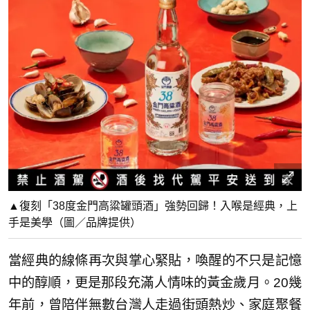
▲復刻「38度金門高粱罐頭酒」強勢回歸！入喉是經典，上
手是美學（圖／品牌提供）
當經典的線條再次與掌心緊貼，喚醒的不只是記憶
中的醇順，更是那段充滿人情味的黃金歲月。20幾
年前，曾陪伴無數台灣人走過街頭熱炒、家庭聚餐