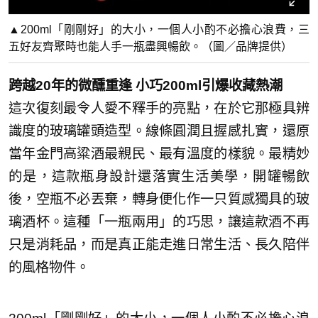
▲200ml「剛剛好」的大小，一個人小酌不必擔心浪費，三
五好友齊聚時也能人手一瓶盡興暢飲。（圖／品牌提供）
跨越20年的微醺重逢 小巧200ml引爆收藏熱潮
這次復刻最令人愛不釋手的亮點，在於它那極具辨
識度的玻璃罐頭造型。線條圓潤且握感扎實，還原
當年金門高粱酒最親民、最有溫度的樣貌。最精妙
的是，這款瓶身設計還落實生活美學，開罐暢飲
後，空瓶不必丟棄，轉身便化作一只質感獨具的玻
璃酒杯。這種「一瓶兩用」的巧思，讓這款酒不再
只是消耗品，而是真正能走進日常生活、長久陪伴
的風格物件。