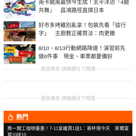
南卡颱風最快今生成！太平洋恐「4颱
共舞」 昌鴻路徑直撲日本
好市多烤雞別亂拿！包裝先看「這行
字」 主廚教正確買法：肉更嫩
8/10、8/13行動網路降速！演習前先
做6件事 現金、車票都要備好
我是廣告 請繼續往下閱讀
我是廣告 請繼續往下閱讀
熱門
周一開工咖啡優惠！7-11拿鐵買1送1：寄杯限今天 萊爾富
買10送10