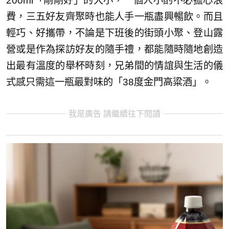
200ml「剛剛好」的大小，一個人小酌不必擔心浪
費，三五好友齊聚時也能人手一瓶盡興暢飲。而且
輕巧、好攜帶，不論是下班後的街頭小聚、登山露
營或是作為探訪好友的隨手禮，都能隨時隨地創造
出最有溫度的舉杯時刻，兄弟間的情誼與生活的儀
式感只需這一瓶最對味的「38度金門高粱酒」。
我是廣告 請繼續往下閱讀