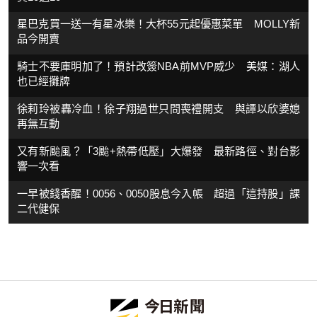
星巴克買一送一有星冰樂！大杯55元起優惠菜單 MOLLY新
品今開賣
騎士不要庫明加了！預計改簽NBA前MVP威少 美媒：湖人
也已經攤牌
徐莉玲被轟冷血！徐子翔過世只問喪禮開支 與譚以欣婆媳
再無互動
又有新颱風？「3颱+熱帶低壓」大爆發 最新路徑、對台影
響一次看
一早被錢香醒！0056、0050股息今入帳 超過「這持股」課
二代健保