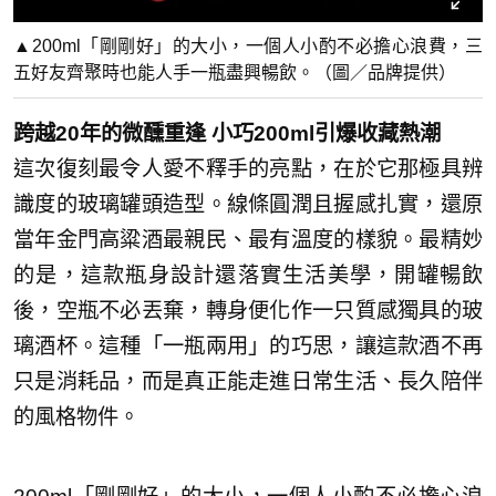
▲200ml「剛剛好」的大小，一個人小酌不必擔心浪費，三
五好友齊聚時也能人手一瓶盡興暢飲。（圖／品牌提供）
跨越20年的微醺重逢 小巧200ml引爆收藏熱潮
這次復刻最令人愛不釋手的亮點，在於它那極具辨
識度的玻璃罐頭造型。線條圓潤且握感扎實，還原
當年金門高粱酒最親民、最有溫度的樣貌。最精妙
的是，這款瓶身設計還落實生活美學，開罐暢飲
後，空瓶不必丟棄，轉身便化作一只質感獨具的玻
璃酒杯。這種「一瓶兩用」的巧思，讓這款酒不再
只是消耗品，而是真正能走進日常生活、長久陪伴
的風格物件。