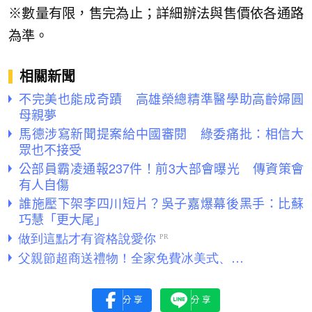
※數量有限，售完為止；詳細辦法與售價依各通路
為準。
相關新聞
不完美也能成奇蹟 高雄榮總精準醫學助高齡婦圓
母親夢
馬德涉寫新聞提案給中國審閱 綠委痛批：相信大
眾也不接受
公部員霸凌通報237件！前3大部會曝光 傳資策會
有人自傷
誰施壓下架李四川短片？吳子嘉爆幕後黑手：比蘇
巧慧「更大尾」
分享
分享