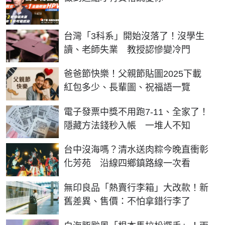
台灣「3科系」開始沒落了！沒學生
讀、老師失業 教授認慘變冷門
爸爸節快樂！父親節貼圖2025下載
紅包多少、長輩圖、祝福語一覽
電子發票中獎不用跑7-11、全家了！
隱藏方法錢秒入帳 一堆人不知
台中沒海嗎？清水送肉粽今晚直衝彰
化芳苑 沿線四鄉鎮路線一次看
無印良品「熱賣行李箱」大改款！新
舊差異、售價：不怕拿錯行李了