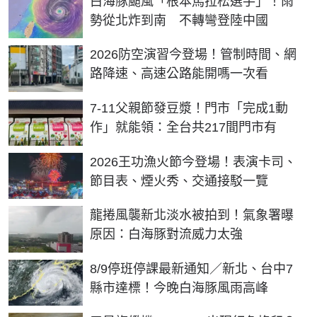
白海豚颱風「根本馬拉松選手」！雨
勢從北炸到南 不轉彎登陸中國
2026防空演習今登場！管制時間、網
路降速、高速公路能開嗎一次看
7-11父親節發豆漿！門市「完成1動
作」就能領：全台共217間門市有
2026王功漁火節今登場！表演卡司、
節目表、煙火秀、交通接駁一覽
龍捲風襲新北淡水被拍到！氣象署曝
原因：白海豚對流威力太強
8/9停班停課最新通知／新北、台中7
縣市達標！今晚白海豚風雨高峰