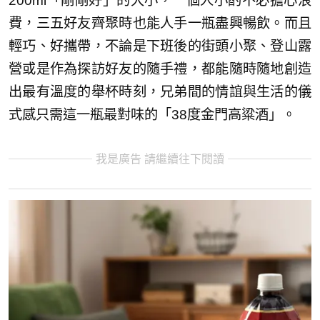
200ml「剛剛好」的大小，一個人小酌不必擔心浪
費，三五好友齊聚時也能人手一瓶盡興暢飲。而且
輕巧、好攜帶，不論是下班後的街頭小聚、登山露
營或是作為探訪好友的隨手禮，都能隨時隨地創造
出最有溫度的舉杯時刻，兄弟間的情誼與生活的儀
式感只需這一瓶最對味的「38度金門高粱酒」。
我是廣告 請繼續往下閱讀