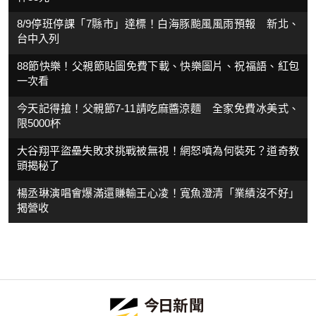
8/9停班停課「7縣市」達標！白海豚颱風風雨預報 新北、
台中入列
88節快樂！父親節貼圖免費下載、快樂圖片、祝福語、紅包
一次看
今天記得搶！父親節7-11請吃麻醬涼麵 全家免費冰美式、
限5000杯
大谷翔平盜壘失敗求挑戰被無視！網怒噴為何裝死？道奇教
頭揭秘了
楊丞琳演唱會爆滿還賺輸王心凌！寬魚澄清「業績沒不好」
揭營收