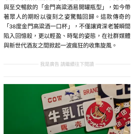
與至交暢飲的「金門高粱酒易開罐瓶型」，如今帶
著眾人的期盼以復刻之姿驚豔回歸。這款傳奇的
「38度金門高粱酒一口杯」，不僅讓資深老饕瞬間
陷入回憶殺，更以輕盈、時髦的姿態，在社群媒體
與新世代酒友之間掀起一波瘋狂的收集旋風。
我是廣告 請繼續往下閱讀