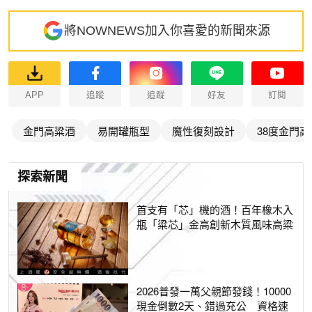
將NOWNEWS加入你喜愛的新聞來源
APP
追蹤
追蹤
好友
訂閱
金門高粱酒
易開罐瓶型
魔性復刻設計
38度金門
探索新聞
首支有「芯」機的酒！百年橡木入
瓶「粱芯」金高創新木質風味高粱
2026普發一萬父親節發錢！10000
現金倒數2天、錯過充公 資格速