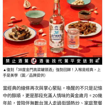
▲復刻「38度金門高粱罐頭酒」強勢回歸！入喉是經典，上
手是美學（圖／品牌提供）
當經典的線條再次與掌心緊貼，喚醒的不只是記憶
中的醇順，更是那段充滿人情味的黃金歲月。20幾
年前，曾陪伴無數台灣人走過街頭熱炒、家庭聚餐