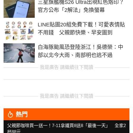
三星旗艦機S26 Ultra出現紅色烙印？
官方公布「2解法」免換螢幕
LINE貼圖20組免費下載！可愛表情貼
不用錢 父親節快樂、早安圖到
白海豚颱風恐登陸浙江！吳德榮：中
部以北今大雨、南部明也逃不過
我是廣告 請繼續往下閱讀
我是廣告 請繼續往下閱讀
熱門
父親節咖啡買一送一！7-11拿鐵買8送8「最後一天」 全家2
杯88元