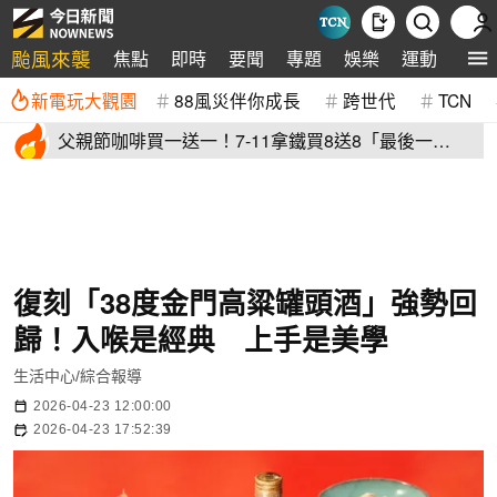
颱風來襲
焦點
即時
要聞
專題
娛樂
運動
全球
新電玩大觀園
88風災伴你成長
跨世代
TCN
父親節咖啡買一送一！7-11拿鐵買8送8「最後一
天」 全家2杯88元
復刻「38度金門高粱罐頭酒」強勢回
歸！入喉是經典 上手是美學
生活中心/綜合報導
2026-04-23 12:00:00
2026-04-23 17:52:39