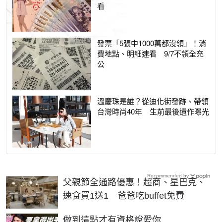
看
發票「5張中1000萬都沒領」！消
費地點、明細速看 9/7不領全充
公
溫慶珠是誰？從迪化街發跡、帶領
台灣時尚40年 生前最後遺作曝光
Recommended by
父親節全通路優惠！超商、星巴克、
速食買1送1 爸爸吃buffet免費
PR
做到這點才有資格說愛你