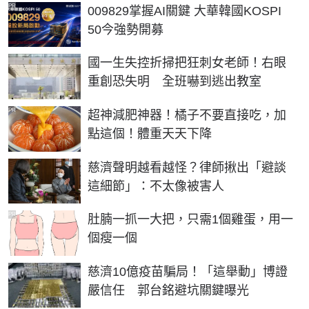
PR
009829掌握AI關鍵 大華韓國KOSPI
50今強勢開募
國一生失控折掃把狂刺女老師！右眼
重創恐失明 全班嚇到逃出教室
PR
超神減肥神器！橘子不要直接吃，加
點這個！體重天天下降
慈濟聲明越看越怪？律師揪出「避談
這細節」：不太像被害人
PR
肚腩一抓一大把，只需1個雞蛋，用一
個瘦一個
慈濟10億疫苗騙局！「這舉動」博證
嚴信任 郭台銘避坑關鍵曝光