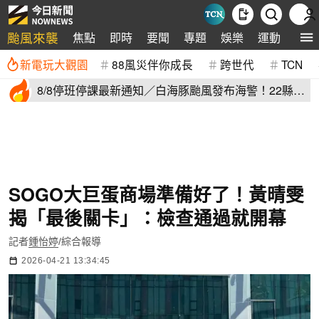
颱風來襲
焦點
即時
要聞
專題
娛樂
運動
全球
新電玩大觀園
88風災伴你成長
跨世代
TCN
8/8停班停課最新通知／白海豚颱風發布海警！22縣市
正常上班上課
SOGO大巨蛋商場準備好了！黃晴雯
揭「最後關卡」：檢查通過就開幕
記者
鍾怡婷
/綜合報導
2026-04-21 13:34:45