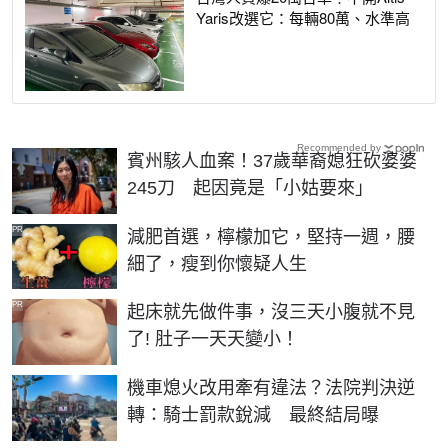
Yaris改選它：每輛80萬、水準高
Recommended by
賓州駭人血案！37歲華裔媳狂砍婆婆
245刀 起因竟是「小姑要來」
PR
減肥首選，檸檬加它，堅持一週，腰
細了，瘦到你懷疑人生
PR
起床就先做件事，沒三天小腹就不見
了! 肚子一天天變小！
機車熄火改用牽有違法？法院判決逆
轉：騎士罰款銳減 最終結局曝