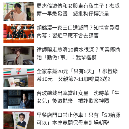
周杰倫遭傳和女股東有私生子！杰威
爾一早急發聲 怒批狗仔博流量
胡錦濤一家三口遭滅門？知情官員曝
內幕：習近平應不會去謀害
律師騙走慈濟10億水很深？同業揶揄
她「勤做1事」：我輩楷模
全家拿鐵20元「只有5天」！柳橙綠
茶10元 父親節7-11咖啡買2送2
台玻總裁出軌當紅女星！沈時華「生
女兒」後遭拋棄 捲詐欺案神隱
早餐店門口禁止停車！只有「SJ始源
可以」本尊竟開保母車到場朝聖