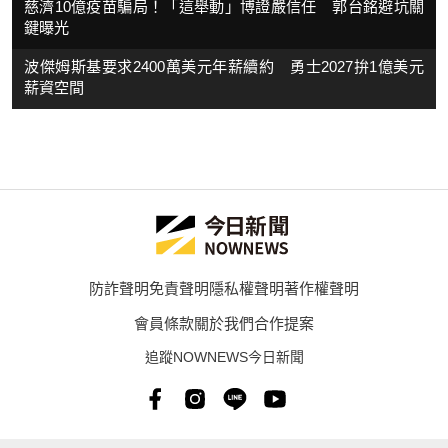
慈濟10億疫苗騙局！「這舉動」博證嚴信任 郭台銘避坑關
鍵曝光
波傑姆斯基要求2400萬美元年薪續約 勇士2027拚1億美元
薪資空間
防詐聲明
免責聲明
隱私權聲明
著作權聲明
會員條款
關於我們
合作提案
追蹤NOWNEWS今日新聞