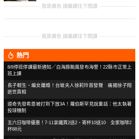
我是廣告 請繼續往下閱讀
我是廣告 請繼續往下閱讀
熱門
8/8停班停課最新通知／白海豚颱風發布海警！22縣市正常上
班上課
長子輕生、繼女離婚！台玻夫人徐莉玲首發聲 痛揭徐子翔
逝世真相
道奇先發希恩被打到下放3A！羅伯斯罕見說重話：他太執著
投球機制
五六日咖啡優惠！7-11拿鐵買2送2、寄杯10送10 全家咖啡2
杯88元