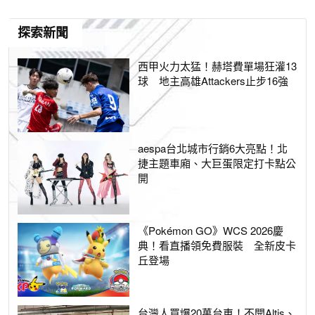
探索新聞
西甲火力太猛！赫塔費單場狂灌13
球 地主高雄Attackers止步16強
aespa台北城市行銷6大亮點！北
捷主題車廂、大巨蛋限定打卡點公
開
《Pokémon GO》WCS 2026慶
典！看直播領免費服裝 全新皮卡
丘登場
台灣人買爆20萬台車！不開Altis、