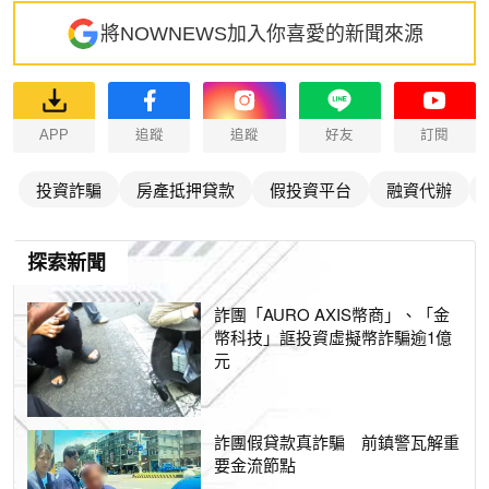
將NOWNEWS加入你喜愛的新聞來源
APP
追蹤
追蹤
好友
訂閱
投資詐騙
房產抵押貸款
假投資平台
融資代辦
探索新聞
詐團「AURO AXIS幣商」、「金
幣科技」誆投資虛擬幣詐騙逾1億
元
詐團假貸款真詐騙 前鎮警瓦解重
要金流節點