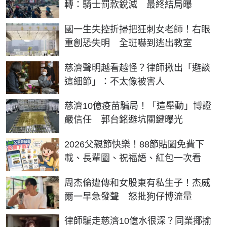
轉：騎士罰款銳減 最終結局曝
國一生失控折掃把狂刺女老師！右眼
重創恐失明 全班嚇到逃出教室
慈濟聲明越看越怪？律師揪出「避談
這細節」：不太像被害人
慈濟10億疫苗騙局！「這舉動」博證
嚴信任 郭台銘避坑關鍵曝光
2026父親節快樂！88節貼圖免費下
載、長輩圖、祝福語、紅包一次看
周杰倫遭傳和女股東有私生子！杰威
爾一早急發聲 怒批狗仔博流量
律師騙走慈濟10億水很深？同業揶揄