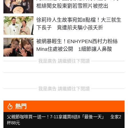
框緋聞女股東劉若雪照片被挖出
徐莉玲人生故事宛如8點檔！大三就生
下長子 竟遭前夫騙小孩夭折
被網暴輕生！ENHYPEN西村力粉絲
Mina住處被公開 1細節讓人鼻酸
我是廣告 請繼續往下閱讀
我是廣告 請繼續往下閱讀
熱門
父親節咖啡買一送一！7-11拿鐵買8送8「最後一天」 全家2
杯88元