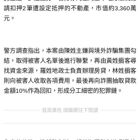
請扣押2筆遭設定抵押的不動產，市值約3,360萬
元。
警方調查指出，本案由陳姓主嫌與境外詐騙集團勾
結，取得被害人名單後進行聯繫，再由黃姓掮客尋
找資金來源，羅姓地政士負責辦理房貸，林姓掮客
則向被害人收取各項費用，最後再向詐團抽取貸款
金額10%作為回扣，形成分工細密的犯罪鏈。
我是廣告 請繼續往下閱讀