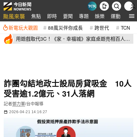
颱風來襲
焦點
即時
要聞
專題
娛樂
運動
全球
新電玩大觀園
88風災伴你成長
跨世代
TCN
用遊戲取代3C！《家．幸福城》家庭桌遊亮相百人三
代同堂共學同樂
詐團勾結地政士設局房貸吸金 10人
受害逾1.2億元、31人落網
記者
鄧力軍
/台中報導
2026-04-21 14:16:27