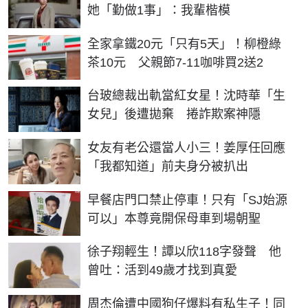
她「勤做1事」：我輩楷模
全家拿鐵20元「只有5天」！柳橙綠
茶10元 父親節7-11咖啡買2送2
台玻總裁出軌當紅女星！沈時華「生
女兒」後遭拋棄 捲詐欺案神隱
女友有老公還當人小三！姜厚任回應
「我都知道」前夫身分被扒出
早餐店門口禁止停車！只有「SJ始源
可以」本尊竟開保母車到場朝聖
徐子翔輕生！譚以欣118字發聲 他
曾吐：活到49歲才找到真愛
周杰倫遭中國狗仔爆料有私生子！同