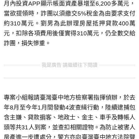
月內投資APP顯示帳面資產暴增至6,200多萬元，
當欲提領時，詐團以須繳交5%稅金為由要求支付
約310萬元。劉男為此辦理房屋抵押貸款400萬
元，扣除各項費用後僅實得310萬元，仍全數交給
詐團，損失慘重。
我是廣告 請繼續往下閱讀
專案小組報請臺灣臺中地方檢察署指揮偵辦，於去
年8月至今年1月間發動4波查緝行動，陸續逮捕包
含主嫌、貸款掮客、地政士、金主、車手及轉帳人
頭等共31人到案，並查扣相關證物。為防止被害人
房產進一步遭處分，警方亦向臺灣臺中地方法院聲