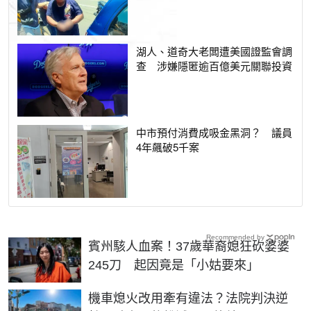
湖人、道奇大老闆遭美國證監會調
查 涉嫌隱匿逾百億美元關聯投資
中市預付消費成吸金黑洞？ 議員
4年飆破5千案
Recommended by
賓州駭人血案！37歲華裔媳狂砍婆婆
245刀 起因竟是「小姑要來」
機車熄火改用牽有違法？法院判決逆