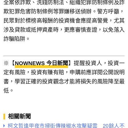
全案依詐欺、洗錢防制法、組織犯罪防制條例及詐
欺犯罪危害防制條例等罪嫌移送偵辦。警方呼籲，
民眾對於標榜高報酬的投資機會應提高警覺，尤其
涉及貸款或抵押資產時，更應審慎查證，以免落入
詐騙陷阱。
※【
NOWNEWS 今日新聞
】提醒投資人，投資一
定有風險，投資有賺有賠，申購前應詳閱公開說明
書，學習正確的投資觀念才能將損失的風險降至最
低。
相關新聞
柯文哲逢甲夜市掃街傳辣椒水攻擊疑雲 20餘人不