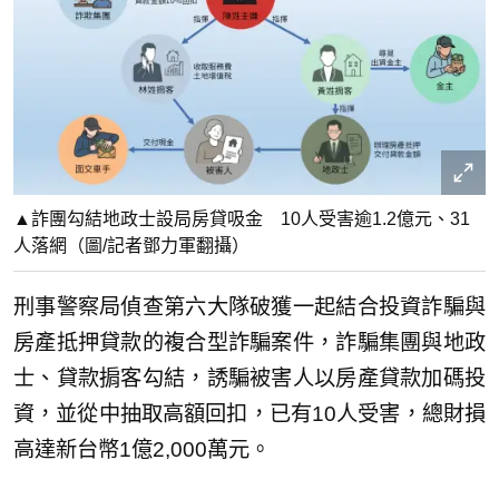
▲詐團勾結地政士設局房貸吸金 10人受害逾1.2億元、31
人落網（圖/記者鄧力軍翻攝）
刑事警察局偵查第六大隊破獲一起結合投資詐騙與
房產抵押貸款的複合型詐騙案件，詐騙集團與地政
士、貸款掮客勾結，誘騙被害人以房產貸款加碼投
資，並從中抽取高額回扣，已有10人受害，總財損
高達新台幣1億2,000萬元。