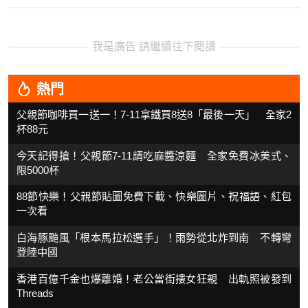
我是廣告 請繼續往下閱讀
熱門
父親節咖啡買一送一！7-11拿鐵買8送8「最後一天」 全家2
杯88元
今天記得搶！父親節7-11請吃麻醬涼麵 全家免費冰美式、
限5000杯
88節快樂！父親節貼圖免費下載、快樂圖片、祝福語、紅包
一次看
白海豚颱風「根本馬拉松選手」！雨勢從北炸到南 不轉彎
登陸中國
香港百億千金也爆離婚！老公當街摟女狂親 出軌照被發到
Threads