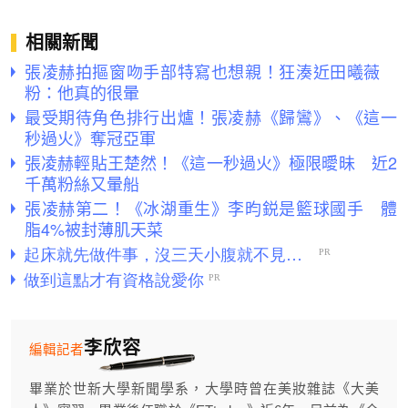
相關新聞
張凌赫拍摳窗吻手部特寫也想親！狂湊近田曦薇
粉：他真的很暈
最受期待角色排行出爐！張凌赫《歸鸞》、《這一
秒過火》奪冠亞軍
張凌赫輕貼王楚然！《這一秒過火》極限曖昧 近2
千萬粉絲又暈船
張凌赫第二！《冰湖重生》李昀鋭是籃球國手 體
脂4%被封薄肌天菜
李欣容
編輯記者
畢業於世新大學新聞學系，大學時曾在美妝雜誌《大美