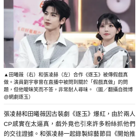
▲田曦薇（右）和張凌赫（左）合作《逐玉》被傳假戲真
做。演員劉宇寧曾在直播中被問到關於「假戲真做」的問
題，但他曖昧笑而不答，非常耐人尋味。（圖／翻攝自微博
@網劇逐玉）
張凌赫和田曦薇因古裝劇《逐玉》爆紅，由於兩人
CP感實在太逼真，戲外竟也引來許多粉絲抓他們
的交往證據。和張凌赫一起錄製綜藝節目《開始推