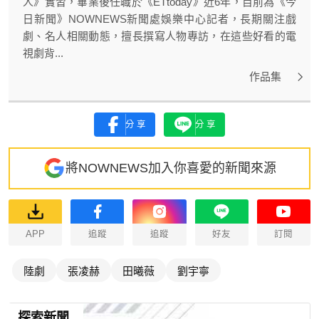
人》實習，畢業後任職於《ETtoday》近6年，目前為《今
日新聞》NOWNEWS新聞處娛樂中心記者，長期關注戲
劇、名人相關動態，擅長撰寫人物專訪，在這些好看的電
視劇背...
作品集
分享
分享
將NOWNEWS加入你喜愛的新聞來源
APP
追蹤
追蹤
好友
訂閱
陸劇
張凌赫
田曦薇
劉宇寧
探索新聞