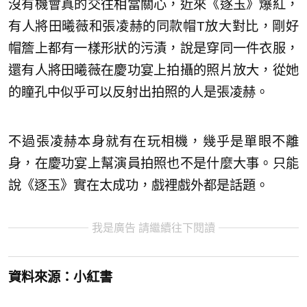
沒有機會真的交往相當關心，近來《逐玉》爆紅，
有人將田曦薇和張凌赫的同款帽T放大對比，剛好
帽簷上都有一樣形狀的污漬，說是穿同一件衣服，
還有人將田曦薇在慶功宴上拍攝的照片放大，從她
的瞳孔中似乎可以反射出拍照的人是張凌赫。
不過張凌赫本身就有在玩相機，幾乎是單眼不離
身，在慶功宴上幫演員拍照也不是什麼大事。只能
說《逐玉》實在太成功，戲裡戲外都是話題。
我是廣告 請繼續往下閱讀
資料來源：小紅書