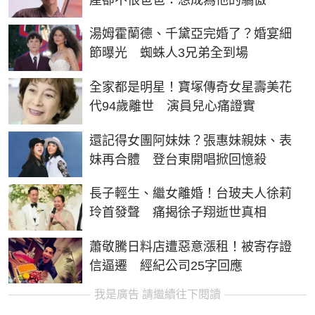
湯姆霍蘭德、千黛亞完婚了？婚宴細
節曝光 蜘蛛人3兄弟全到場
全家都是明星！寶塚傳奇女星壽美花
代94歲離世 演員兒心痛證實
還記得女團阿妹妹？張惠妹親妹、表
妹再合體 登台東開唱掀回憶殺
長子輕生、繼女離婚！台玻夫人徐莉
玲首發聲 痛揭徐子翔逝世真相
蕭敬騰日料店遭惡意漲租！被寄存證
信逼遷 經紀公司25字回應
我是廣告 請繼續往下閱讀