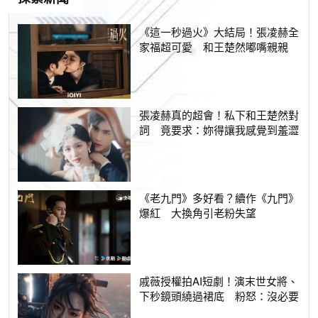
《這一秒過火》大結局！張凌赫全
家福超可愛 和王楚然嘟嘴親親
張凌赫真的超會！私下和王楚然對
詞 竟要求：妳得讓我感覺到羞澀
《老九門》多好看？續作《九門》
爆紅 大換角引老粉失望
戚薇授權拍AI短劇！演末世女將、
下秒鏡頭繞過裙底 粉怒：沒必要