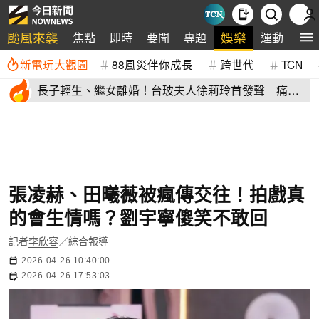
颱風來襲
娛樂
焦點
即時
要聞
專題
運動
全
新電玩大觀園
88風災伴你成長
跨世代
TCN
長子輕生、繼女離婚！台玻夫人徐莉玲首發聲 痛揭
徐子翔逝世真相
張凌赫、田曦薇被瘋傳交往！拍戲真
的會生情嗎？劉宇寧傻笑不敢回
記者
李欣容
／綜合報導
2026-04-26 10:40:00
2026-04-26 17:53:03