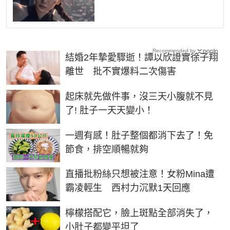
Recommended by
結婚2年摯愛驟逝！譚以欣證實徐子翔
離世 批不實爆料二次傷害
PR
起床就先做件事，沒三天小腹就不見
了! 肚子一天天變小！
PR
一週有感！肚子整個都消下去了！免
節食，排空順暢就夠
直播批粉絲只想被注意！女粉Mina遭
霸凌輕生 西村力沉默1天回應
PR
檸檬搭配它，臉上斑點全部消失了，
小肚子都變平坦了