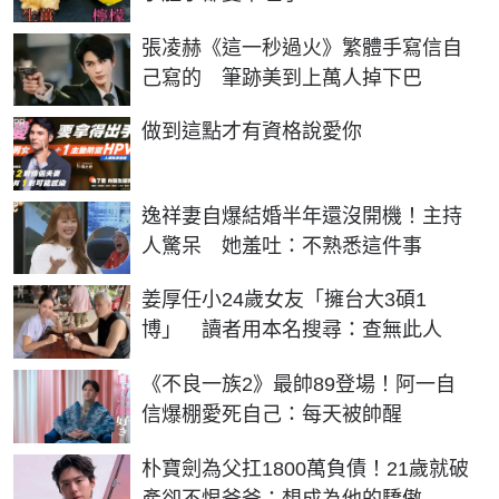
張凌赫《這一秒過火》繁體手寫信自
己寫的 筆跡美到上萬人掉下巴
PR
做到這點才有資格說愛你
逸祥妻自爆結婚半年還沒開機！主持
人驚呆 她羞吐：不熟悉這件事
姜厚任小24歲女友「擁台大3碩1
博」 讀者用本名搜尋：查無此人
《不良一族2》最帥89登場！阿一自
信爆棚愛死自己：每天被帥醒
朴寶劍為父扛1800萬負債！21歲就破
產卻不恨爸爸：想成為他的驕傲