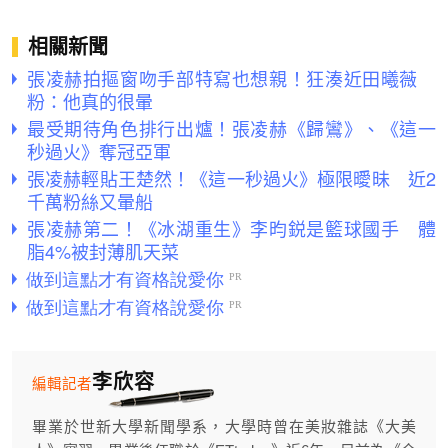
相關新聞
張凌赫拍摳窗吻手部特寫也想親！狂湊近田曦薇
粉：他真的很暈
最受期待角色排行出爐！張凌赫《歸鸞》、《這一
秒過火》奪冠亞軍
張凌赫輕貼王楚然！《這一秒過火》極限曖昧 近2
千萬粉絲又暈船
張凌赫第二！《冰湖重生》李昀鋭是籃球國手 體
脂4%被封薄肌天菜
李欣容
編輯記者
畢業於世新大學新聞學系，大學時曾在美妝雜誌《大美