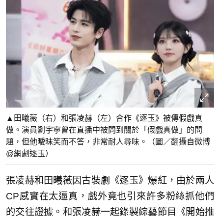
▲田曦薇（右）和張凌赫（左）合作《逐玉》被傳假戲真
做。演員劉宇寧曾在直播中被問到關於「假戲真做」的問
題，但他曖昧笑而不答，非常耐人尋味。（圖／翻攝自微博
@網劇逐玉）
張凌赫和田曦薇因古裝劇《逐玉》爆紅，由於兩人
CP感實在太逼真，戲外竟也引來許多粉絲抓他們
的交往證據。和張凌赫一起錄製綜藝節目《開始推