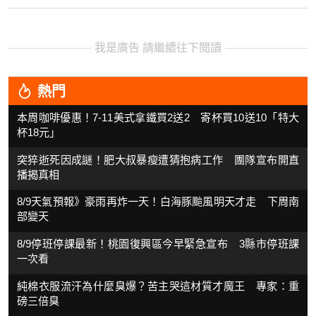
我是廣告 請繼續往下閱讀
熱門
本周咖啡優惠！7-11美式拿鐵買2送2 寄杯買10送10「特大
杯18元」
突猝逝死因成謎！肥大叔暴瘦遭猜抱病工作 團隊宣布開直
播揭真相
8/9天氣預報》豪雨再炸一天！白海豚颱風明天才走 下周南
部變天
8/9停班停課最新！桃園復興區今早緊急宣布 3縣市停班課
一次看
純棉衣服流汗為什麼臭爆？苦主哭這材質才魔王 專家：重
磅三倍臭