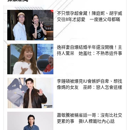
不只懷孕超會藏！陳庭妮、胡宇威
交往8年才認愛 一度連父母都瞞
逸祥妻自爆結婚半年還沒開機！主
持人驚呆 她羞吐：不熟悉這件事
李鐘碩被爆見IU會嫉妒自卑、想找
像媽的女友 巫師：戀人怎會這樣
蕭敬騰被稱省話一哥：沒有比社交
更累的事 撕I人標籤吐內心話