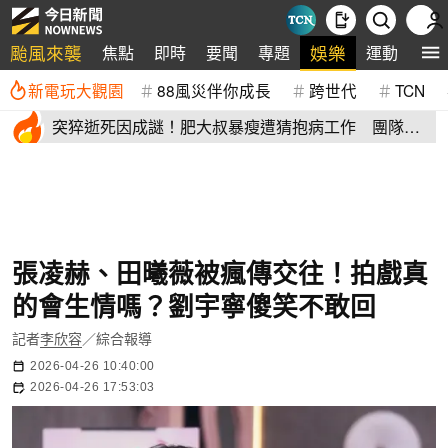
颱風來襲
娛樂
焦點
即時
要聞
專題
運動
全
新電玩大觀園
88風災伴你成長
跨世代
TCN
突猝逝死因成謎！肥大叔暴瘦遭猜抱病工作 團隊宣
布開直播揭真相
張凌赫、田曦薇被瘋傳交往！拍戲真
的會生情嗎？劉宇寧傻笑不敢回
記者
李欣容
／綜合報導
2026-04-26 10:40:00
2026-04-26 17:53:03