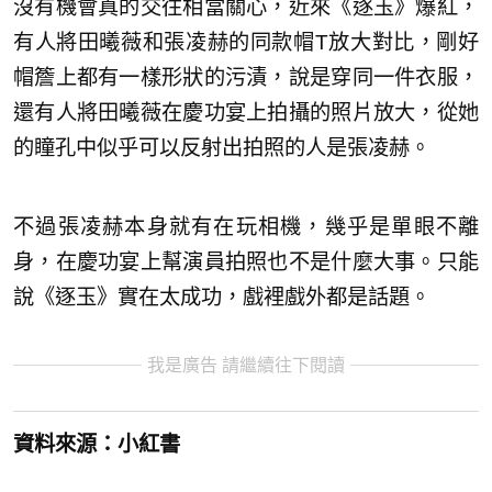
沒有機會真的交往相當關心，近來《逐玉》爆紅，
有人將田曦薇和張凌赫的同款帽T放大對比，剛好
帽簷上都有一樣形狀的污漬，說是穿同一件衣服，
還有人將田曦薇在慶功宴上拍攝的照片放大，從她
的瞳孔中似乎可以反射出拍照的人是張凌赫。
不過張凌赫本身就有在玩相機，幾乎是單眼不離
身，在慶功宴上幫演員拍照也不是什麼大事。只能
說《逐玉》實在太成功，戲裡戲外都是話題。
我是廣告 請繼續往下閱讀
資料來源：小紅書