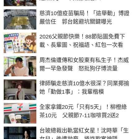
慈濟10億疫苗騙局！「這舉動」博證
嚴信任 郭台銘避坑關鍵曝光
2026父親節快樂！88節貼圖免費下
載、長輩圖、祝福語、紅包一次看
周杰倫遭傳和女股東有私生子！杰威
爾一早急發聲 怒批狗仔博流量
律師騙走慈濟10億水很深？同業揶揄
她「勤做1事」：我輩楷模
全家拿鐵20元「只有5天」！柳橙綠
茶10元 父親節7-11咖啡買2送2
台玻總裁出軌當紅女星！沈時華「生
女兒」後遭拋棄 捲詐欺案神隱