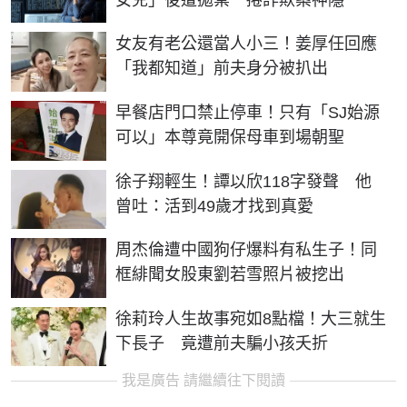
女友有老公還當人小三！姜厚任回應
「我都知道」前夫身分被扒出
早餐店門口禁止停車！只有「SJ始源
可以」本尊竟開保母車到場朝聖
徐子翔輕生！譚以欣118字發聲 他
曾吐：活到49歲才找到真愛
周杰倫遭中國狗仔爆料有私生子！同
框緋聞女股東劉若雪照片被挖出
徐莉玲人生故事宛如8點檔！大三就生
下長子 竟遭前夫騙小孩夭折
我是廣告 請繼續往下閱讀