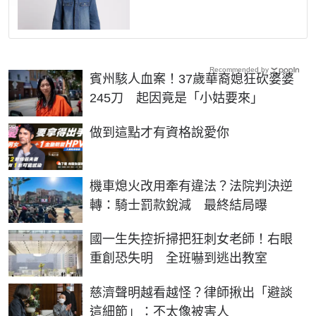
Recommended by
賓州駭人血案！37歲華裔媳狂砍婆婆
245刀 起因竟是「小姑要來」
PR
做到這點才有資格說愛你
機車熄火改用牽有違法？法院判決逆
轉：騎士罰款銳減 最終結局曝
國一生失控折掃把狂刺女老師！右眼
重創恐失明 全班嚇到逃出教室
慈濟聲明越看越怪？律師揪出「避談
這細節」：不太像被害人