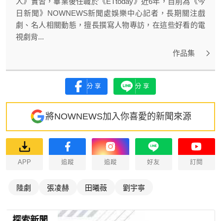
人》實習，畢業後任職於《ETtoday》近6年，目前為《今
日新聞》NOWNEWS新聞處娛樂中心記者，長期關注戲
劇、名人相關動態，擅長撰寫人物專訪，在這些好看的電
視劇背...
作品集
分享
分享
將NOWNEWS加入你喜愛的新聞來源
APP
追蹤
追蹤
好友
訂閱
陸劇
張凌赫
田曦薇
劉宇寧
探索新聞