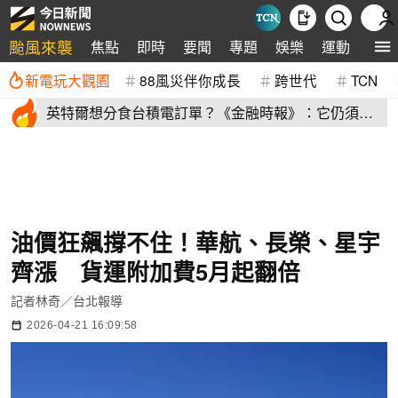
颱風來襲
焦點
即時
要聞
專題
娛樂
運動
全球
新電玩大觀園
88風災伴你成長
跨世代
TCN
英特爾想分食台積電訂單？《金融時報》：它仍須證
明自己
油價狂飆撐不住！華航、長榮、星宇
齊漲 貨運附加費5月起翻倍
記者林奇／台北報導
2026-04-21 16:09:58