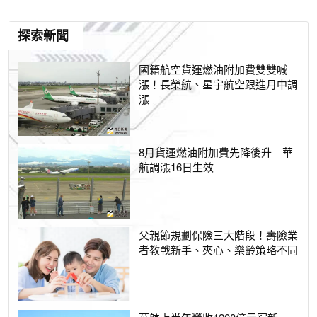
探索新聞
國籍航空貨運燃油附加費雙雙喊
漲！長榮航、星宇航空跟進月中調
漲
8月貨運燃油附加費先降後升 華
航調漲16日生效
父親節規劃保險三大階段！壽險業
者教戰新手、夾心、樂齡策略不同