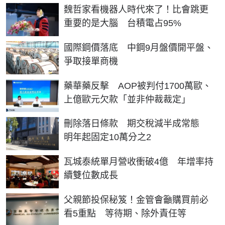
魏哲家看機器人時代來了！比會跳更
重要的是大腦 台積電占95%
國際鋼價落底 中鋼9月盤價開平盤、
爭取接單商機
藥華藥反擊 AOP被判付1700萬歐、
上億歐元欠款「並非仲裁裁定」
刪除落日條款 期交稅減半成常態
明年起固定10萬分之2
瓦城泰統單月營收衝破4億 年增率持
續雙位數成長
父親節投保秘笈！金管會籲購買前必
看5重點 等待期、除外責任等