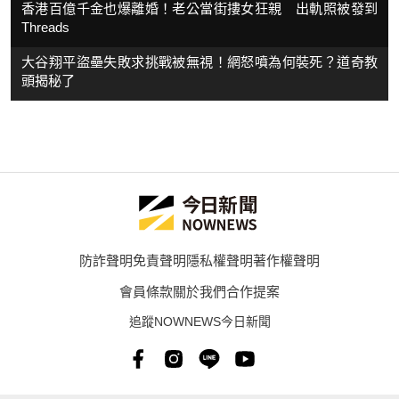
香港百億千金也爆離婚！老公當街摟女狂親 出軌照被發到
Threads
大谷翔平盜壘失敗求挑戰被無視！網怒噴為何裝死？道奇教
頭揭秘了
防詐聲明
免責聲明
隱私權聲明
著作權聲明
會員條款
關於我們
合作提案
追蹤NOWNEWS今日新聞