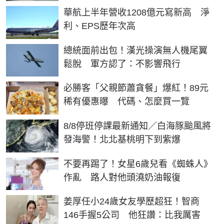
華航上半年營收1208億元寫新高 淨
利、EPS歷年次高
總統面前出包！漢光操演無人機尾翼
鬆脫 軍方認了：不影響飛行
必勝客「父親節蕭貪餐」爆紅！89元
稀有優惠曝 代碼、怎麼買一覽
8/8停班停課最新通知／白海豚颱風將
發海警！北北基桃明下到紫爆
不要再踢了！女星6歲兒看《蜘蛛人》
作亂 路人對他頭澆奶油報復
姜厚任小24歲女友學歷超狂！智商
146手握5公司 他狂讚：比我厲害