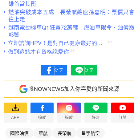
雄首當其衝
燃油突破成本五成 長榮航總座孫嘉明：票價只會
往上走
越南電動機車Q1狂賣72萬輛！燃油車限令、油價漲
影響
分享
分享
將NOWNEWS加入你喜愛的新聞來源
APP
追蹤
追蹤
好友
訂閱
國際油價
華航
長榮航
星宇航空