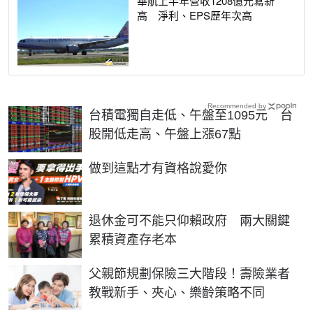
華航上半年營收1208億元寫新
高 淨利、EPS歷年次高
Recommended by
台積電獨自走低、午盤至1095元 台
股開低走高、午盤上漲67點
PR
做到這點才有資格說愛你
退休金可不能只仰賴政府 兩大關鍵
累積資產存老本
父親節規劃保險三大階段！壽險業者
教戰新手、夾心、樂齡策略不同