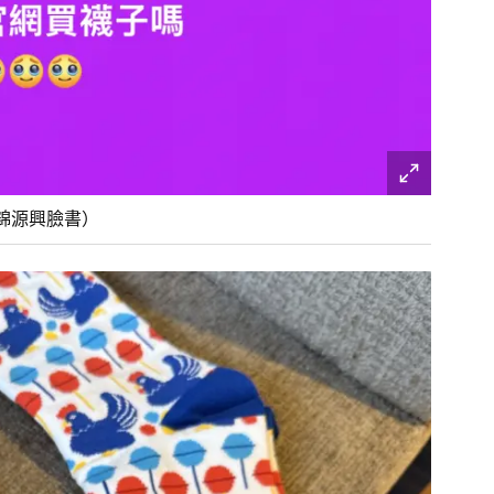
錦源興臉書）