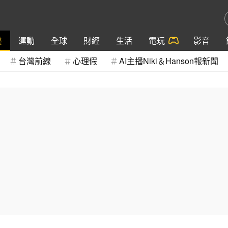
樂
運動
全球
財經
生活
電玩
影音
台灣前線
心理假
AI主播Niki＆Hanson報新聞