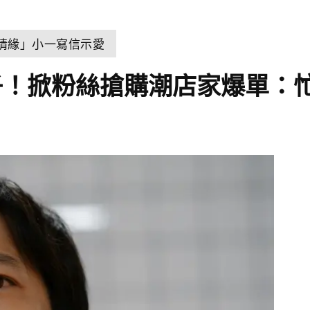
世情緣」小一寫信示愛
子！掀粉絲搶購潮店家爆單：