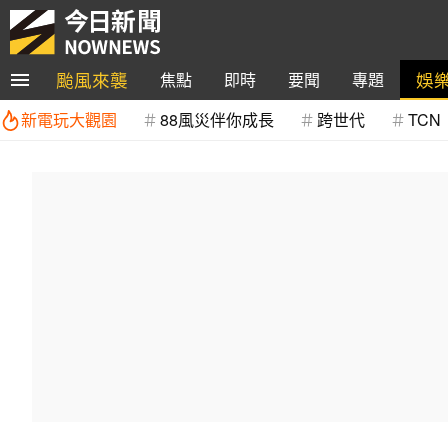
颱風來襲
娛
焦點
即時
要聞
專題
新電玩大觀園
88風災伴你成長
跨世代
TCN