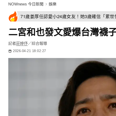
NOWnews 今日新聞
娛樂
71歲姜厚任認愛小24歲女友！她3歲確信「累
二宮和也發文愛爆台灣襪
記者
莊婷伃
／綜合報導
2026-04-21 18:02:27