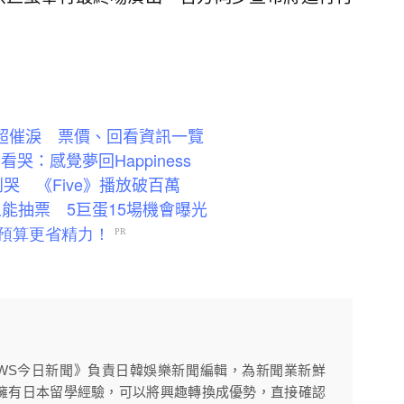
典超催淚 票價、回看資訊一覽
看哭：感覺夢回Happiness
到哭 《Five》播放破百萬
人能抽票 5巨蛋15場機會曝光
EWS今日新聞》負責日韓娛樂新聞編輯，為新聞業新鮮
。同時擁有日本留學經驗，可以將興趣轉換成優勢，直接確認