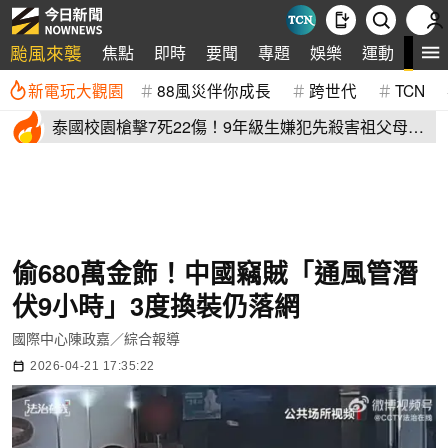
颱風來襲
全
焦點
即時
要聞
專題
娛樂
運動
新電玩大觀園
88風災伴你成長
跨世代
TCN
泰國校園槍擊7死22傷！9年級生嫌犯先殺害祖父母再
血洗校園
偷680萬金飾！中國竊賊「通風管潛
伏9小時」3度換裝仍落網
國際中心陳政嘉／綜合報導
2026-04-21 17:35:22