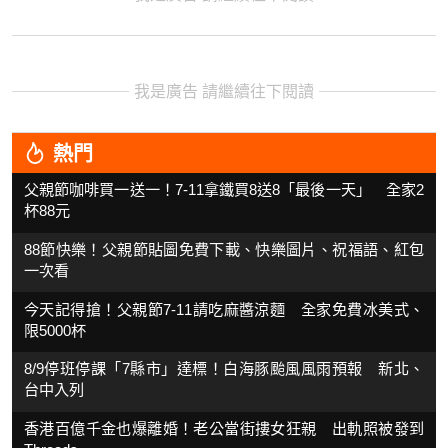
我是廣告 請繼續往下閱讀
熱門
父親節咖啡買一送一！7-11拿鐵買8送8「最後一天」 全家2
杯88元
88節快樂！父親節貼圖免費下載、快樂圖片、祝福語、紅包
一次看
今天記得搶！父親節7-11請吃麻醬涼麵 全家免費冰美式、
限5000杯
8/9停班停課「7縣市」達標！白海豚颱風風雨預報 新北、
台中入列
香港百億千金也爆離婚！老公當街摟女狂親 出軌照被發到