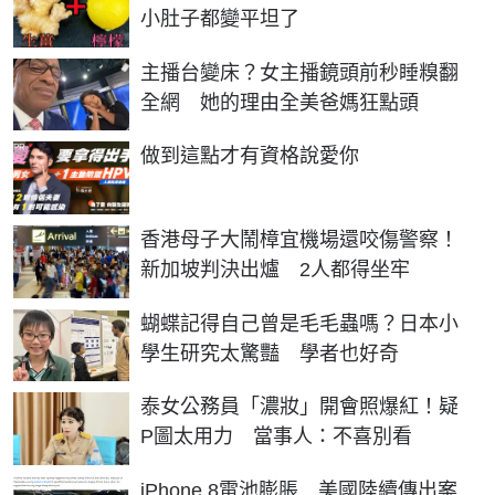
小肚子都變平坦了
主播台變床？女主播鏡頭前秒睡糗翻
全網 她的理由全美爸媽狂點頭
PR
做到這點才有資格說愛你
香港母子大鬧樟宜機場還咬傷警察！
新加坡判決出爐 2人都得坐牢
蝴蝶記得自己曾是毛毛蟲嗎？日本小
學生研究太驚豔 學者也好奇
泰女公務員「濃妝」開會照爆紅！疑
P圖太用力 當事人：不喜別看
iPhone 8電池膨脹 美國陸續傳出案