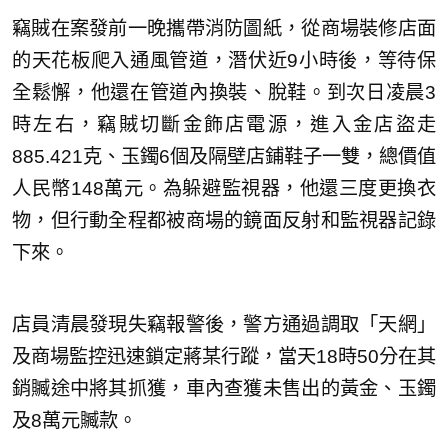
竊賊在案發前一晚攜帶消防圖紙，從商場裝修店面
的天花板爬入通風管道，潛伏近9小時後，等待保
全鬆懈，他還在管道內換裝、脫鞋。到次日凌晨3
時左右，竊賊切斷金飾店電源，進入金店盜走
885.421克、玉鐲6個及隔壁店鋪鞋子一雙，總價值
人民幣148萬元。為躲避監視器，他還三度更換衣
物，但行動全程都被商場的鏡面反射和監視器記錄
下來。
店員清晨發現失竊報警後，警方通過調取「天網」
及商場監控迅速鎖定蔣某行蹤，當天18時50分在其
銷贓途中將其抓獲，車內查獲未售出的黃金、玉鐲
及8萬元贓款。