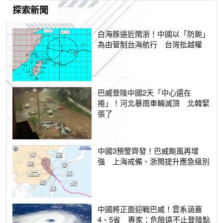
探索新聞
白海豚逼近閩浙！中國以「防颱」
為由管制台海航行 台灣批越權
巴威登陸中國2天「中心還在
捲」！河北暴雨車輛滅頂 北韓緊
張了
中國3預警齊發！巴威颱風再增
強 上海戒備、浙閩提升應急級別
中國將正面迎戰巴威！雲系涵蓋
4、5省 專家：危險遠不止登陸點