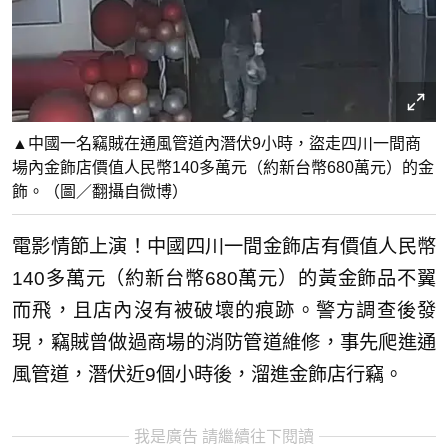
▲中國一名竊賊在通風管道內潛伏9小時，盜走四川一間商
場內金飾店價值人民幣140多萬元（約新台幣680萬元）的金
飾。（圖／翻攝自微博）
電影情節上演！中國四川一間金飾店有價值人民幣
140多萬元（約新台幣680萬元）的黃金飾品不翼
而飛，且店內沒有被破壞的痕跡。警方調查後發
現，竊賊曾做過商場的消防管道維修，事先爬進通
風管道，潛伏近9個小時後，溜進金飾店行竊。
我是廣告 請繼續往下閱讀