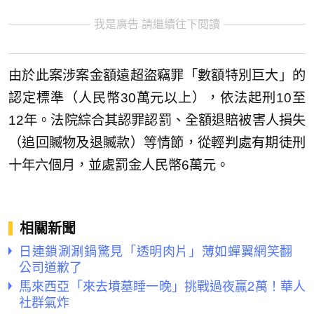
我是廣告 請繼續往下閱讀
由於此案涉案金額遠超盜竊罪「數額特別巨大」的
認定標準（人民幣30萬元以上），依法起刑10至
12年。法院綜合其認罪認罰、全額退賠被害人損失
（追回贓物及退贓款）等情節，從輕判處有期徒刑
十年六個月，並處罰金人民幣6萬元。
相關新聞
日連鎖涮涮鍋驚見「透明肉片」薄如蟬翼網笑翻
公司道歉了
馬來西亞「來去墳墓睡一晚」挑戰過夜贏2萬！華人
社群氣炸