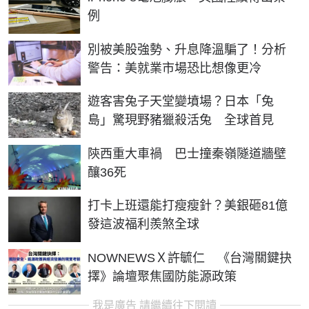
例
別被美股強勢、升息降溫騙了！分析
警告：美就業市場恐比想像更冷
遊客害兔子天堂變墳場？日本「兔
島」驚現野豬獵殺活兔 全球首見
陝西重大車禍 巴士撞秦嶺隧道牆壁
釀36死
打卡上班還能打瘦瘦針？美銀砸81億
發這波福利羨煞全球
NOWNEWSＸ許毓仁 《台灣關鍵抉
擇》論壇聚焦國防能源政策
我是廣告 請繼續往下閱讀