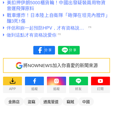
美扣押伊朗5000櫃貨輪！中國出發疑裝兩用物資
曾運飛彈原料
戰車爆炸！日本陸上自衛隊「砲彈在坦克內膛炸」
釀3死1傷
分享
分享
將NOWNEWS加入你喜愛的新聞來源
APP
追蹤
追蹤
好友
訂閱
金飾店
盜竊
通風管道
竊賊
中國