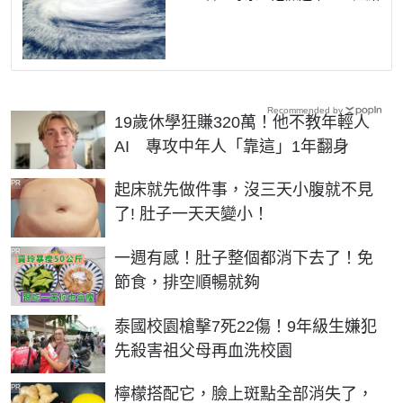
Recommended by
19歲休學狂賺320萬！他不教年輕人
AI 專攻中年人「靠這」1年翻身
PR
起床就先做件事，沒三天小腹就不見
了! 肚子一天天變小！
PR
一週有感！肚子整個都消下去了！免
節食，排空順暢就夠
泰國校園槍擊7死22傷！9年級生嫌犯
先殺害祖父母再血洗校園
PR
檸檬搭配它，臉上斑點全部消失了，