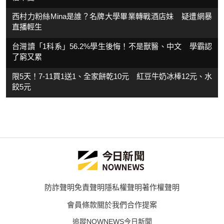
西村力粉絲Mina是誰？名牌大學畢業轉戰酒店妹 疑遭網暴
直播輕生
台灣讀「1科系」56.2%學生後悔！不是獸醫、中文 學霸認
了窮又累
限5天！7-11買1送1、全家餅乾10元 紅豆牛奶冰棒12元、水
餃5元
防詐聲明
免責聲明
隱私權聲明
著作權聲明
會員條款
關於我們
合作提案
追蹤NOWNEWS今日新聞