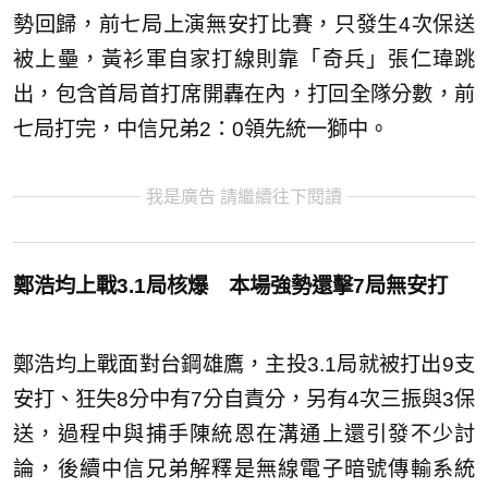
勢回歸，前七局上演無安打比賽，只發生4次保送
被上壘，黃衫軍自家打線則靠「奇兵」張仁瑋跳
出，包含首局首打席開轟在內，打回全隊分數，前
七局打完，中信兄弟2：0領先統一獅中。
我是廣告 請繼續往下閱讀
鄭浩均上戰3.1局核爆 本場強勢還擊7局無安打
鄭浩均上戰面對台鋼雄鷹，主投3.1局就被打出9支
安打、狂失8分中有7分自責分，另有4次三振與3保
送，過程中與捕手陳統恩在溝通上還引發不少討
論，後續中信兄弟解釋是無線電子暗號傳輸系統