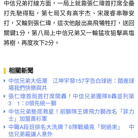
中信兄弟打線方面，一局上就靠張仁瑋首打席全壘
打先馳得點，第七局又有高宇杰、宋晟睿串聯安
打，又輪到張仁瑋，這次他敲出高飛犧牲打，送回
關鍵1分，第八局上中信兄弟又一輪猛攻狙擊高塩
將樹，再度攻下2分。
相關新聞
中信兄弟大低潮 江坤宇發157字告白球迷：踏進球
場我們快樂與共
張仁瑋首局首打席開轟！中信兄弟團隊8轟並列第
3 1：0領先統一獅
中信兄弟墊底救星！前獅隊王牌飛力獅改名「菲力
士」加盟黃衫軍
中職A段班排名大洗牌？6隊戰績竟「倒過來」 中
信兄弟最讓人意外