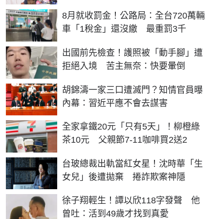
8月就收罰金！公路局：全台720萬輛
車「1稅金」還沒繳 最重罰3千
出國前先檢查！護照被「動手腳」遭
拒絕入境 苦主無奈：快要暈倒
胡錦濤一家三口遭滅門？知情官員曝
內幕：習近平應不會去謀害
全家拿鐵20元「只有5天」！柳橙綠
茶10元 父親節7-11咖啡買2送2
台玻總裁出軌當紅女星！沈時華「生
女兒」後遭拋棄 捲詐欺案神隱
徐子翔輕生！譚以欣118字發聲 他
曾吐：活到49歲才找到真愛