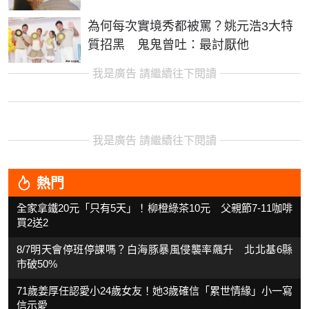
為何每次實境秀都被罵？姚元浩3大特
質招黑 鬼鬼曾吐：最討厭他
我是廣告 請繼續往下閱讀
我是廣告 請繼續往下閱讀
熱門
全家拿鐵20元「只有5天」！柳橙綠茶10元 父親節7-11咖啡
買2送2
8/7明天會停班停課嗎？白海豚暴風侵襲率飆升 北北基6縣
市破50%
71歲姜厚任認愛小24歲女友！她3歲確信「累世情緣」小一寫
信示愛