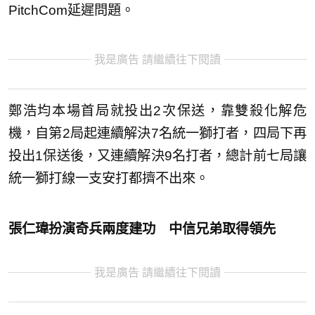
PitchCom延遲問題。
我是廣告 請繼續往下閱讀
鄭浩均本場首局就投出2次保送，靠雙殺化解危
機，自第2局起連續解決7名統一獅打者，四局下再
投出1保送後，又連續解決9名打者，總計前七局讓
統一獅打線一支安打都擠不出來。
張仁瑋扮演奇兵兩度建功 中信兄弟取得領先
我是廣告 請繼續往下閱讀