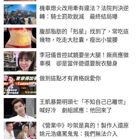
機車熄火改用牽有違法？法院判決逆
轉：騎士罰款銳減 最終結局曝
PR
腹部脂肪的「剋星」找到了，常吃這
幾物，吃走大肚囊，瘦出小蠻腰
李冠儀昔控試鏡要坐大腿！廠商應徵
車模 卻是當伴遊還要脫衣驗身
PR
做到這點才有資格說愛你
王凱暴斃明頭七「不知自己已離世」
喊好冷 劇組感應：他回來了
《營業中》吵架是真的！製作人還原
姚元浩痛罵鬼鬼：我們無法介入