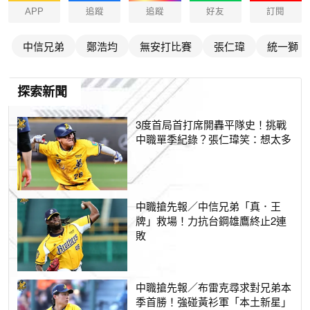
APP
追蹤
追蹤
好友
訂閱
中信兄弟
鄭浩均
無安打比賽
張仁瑋
統一獅
探索新聞
3度首局首打席開轟平隊史！挑戰
中職單季紀錄？張仁瑋笑：想太多
中職搶先報／中信兄弟「真．王
牌」救場！力抗台鋼雄鷹終止2連
敗
中職搶先報／布雷克尋求對兄弟本
季首勝！強碰黃衫軍「本土新星」