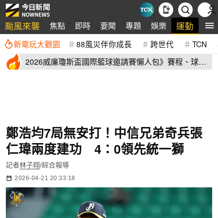
颱風來襲
運動
焦點
即時
要聞
專題
娛樂
全
新電玩大觀園
88風災伴你成長
跨世代
TCN
2026威廉瓊斯盃國際籃球邀請賽懶人包》賽程、球員
名單、售票資訊
鄭浩均7局無安打！中信兄弟奇兵張
仁瑋兩度建功 4：0領先統一獅
記者
林子翔
/綜合報導
2026-04-21 20:33:18