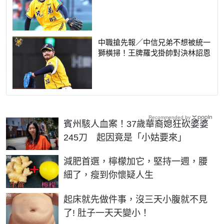
中職搶先報／中信兄弟不想被統一
獅橫掃！王牌羅戈掛帥對決林詔恩
Recommended by
賓州駭人血案！37歲華裔媳狂砍婆婆
245刀 起因竟是「小姑要來」
PR
減肥首選，檸檬加它，堅持一週，腰
細了，瘦到你懷疑人生
PR
起床就先做件事，沒三天小腹就不見
了! 肚子一天天變小！