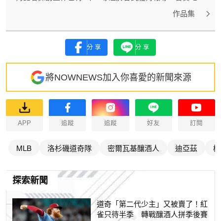
作品集
分享
分享
將NOWNEWS加入你喜愛的新聞來源
APP
追蹤
追蹤
好友
訂閱
MLB
洛杉磯道奇隊
密爾瓦基釀酒人
迪亞茲
梅
探索新聞
道奇「第二代少主」又被賣了！紅
雀只待半季 轉戰釀酒人拼季後賽