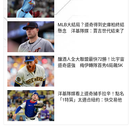
MLB大結局？道奇得到史庫柏終結
懸念 洋基隊媒：賈吉世代結束了
釀酒人全大聯盟最快72勝！比宇宙
道奇還強 梅伊轉隊首秀6局飆5K
洋基隊媒看上道奇捕手拉辛！點名
「1特質」太適合紐約：快交易他