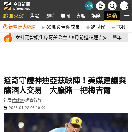
颱風來襲
運動
焦點
即時
要聞
專題
娛樂
全
新電玩大觀園
88風災伴你成長
跨世代
TCN
女神河智媛化身阿美公主！9月前進花蓮吉安 豐年節
尬原民大會舞
道奇守護神迪亞茲缺陣！美媒建議與
釀酒人交易 大膽賭一把梅吉爾
記者
黃建霖
/綜合報導
2026-04-22 06:10:00