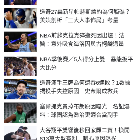
道奇27轟新星帕赫斯續約為何觸礁？
美媒剖析「三大人事佈局」考量
NBA前鋒克拉克猝逝死因出爐！法
醫：意外吸食海洛因與古柯鹼過量
NBA季後賽／5人得分上雙 暴龍扳平
大比分
道奇滿手王牌為何還吞6連敗？1數據
揭投手失控原因 史奈爾成救兵
塞爾提克賣掉布朗原因曝光 名記爆
料：球團認為喬治更適合當副手
大谷翔平雙響後秒回家顧二寶！換開
813萬大型賓利 暖心原因曝光