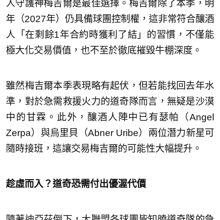
人守護神梅吉爾是最佳選擇。梅吉爾除了本季，明
年（2027年）仍具備球團控制權，這非常符合釀酒
人「在剩餘1年合約時獲利了結」的習慣，不僅能
極大化交易價值，也不至於徹底摧毀牛棚深度。
雖然梅吉爾本季表現略有起伏，但若能找回去年水
準，對於急需救援火力的道奇隊而言，無疑是沙漠
中的甘霖。此外，釀酒人陣中已有瑟帕（Angel
Zerpa）與烏里貝（Abner Uribe）兩位潛力新星可
隨時接班，這讓交易梅吉爾的可能性大幅提升。
趁虛而入？道奇恐需付出優渥代價
隨著迪亞茲倒下，大聯盟各球團皆知曉道奇隊的急