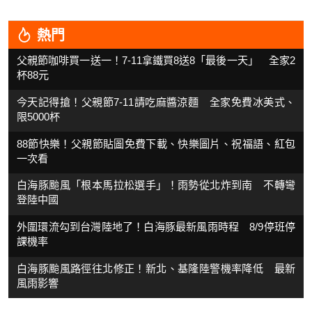
熱門
父親節咖啡買一送一！7-11拿鐵買8送8「最後一天」 全家2
杯88元
今天記得搶！父親節7-11請吃麻醬涼麵 全家免費冰美式、
限5000杯
88節快樂！父親節貼圖免費下載、快樂圖片、祝福語、紅包
一次看
白海豚颱風「根本馬拉松選手」！雨勢從北炸到南 不轉彎
登陸中國
外圍環流勾到台灣陸地了！白海豚最新風雨時程 8/9停班停
課機率
白海豚颱風路徑往北修正！新北、基隆陸警機率降低 最新
風雨影響