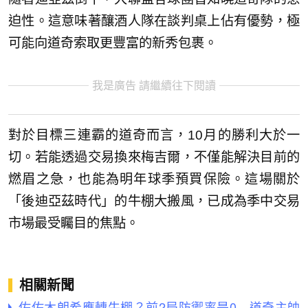
迫性。這意味著釀酒人隊在談判桌上佔有優勢，極
可能向道奇索取更豐富的新秀包裹。
我是廣告 請繼續往下閱讀
對於目標三連霸的道奇而言，10月的勝利大於一
切。若能透過交易換來梅吉爾，不僅能解決目前的
燃眉之急，也能為明年球季預買保險。這場關於
「後迪亞茲時代」的牛棚大搬風，已成為季中交易
市場最受矚目的焦點。
相關新聞
佐佐木朗希應轉牛棚？前2局防禦率是0 道奇主帥