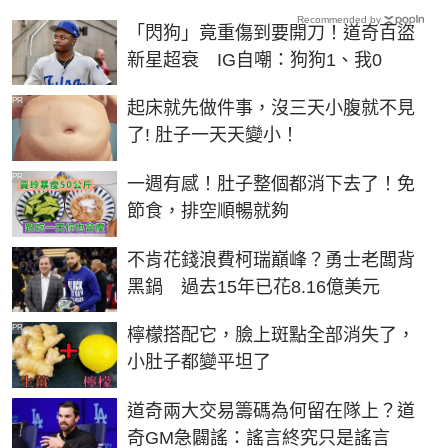
Recommended by
「閃狗」竟重傷到要開刀！道奇百盜
新星超衰 IG自嘲：狗狗1、我0
PR
起床就先做件事，沒三天小腹就不見
了! 肚子一天天變小！
PR
一週有感！肚子整個都消下去了！免
節食，排空順暢就夠
不肯花錢浪費柯瑞巔峰？勇士老闆背
黑鍋 過去15年已花8.16億美元
PR
檸檬搭配它，臉上斑點全部消失了，
小肚子都變平坦了
道奇兩大交易籌碼為何留在隊上？道
奇GM急闢謠：謠言終究只是謠言