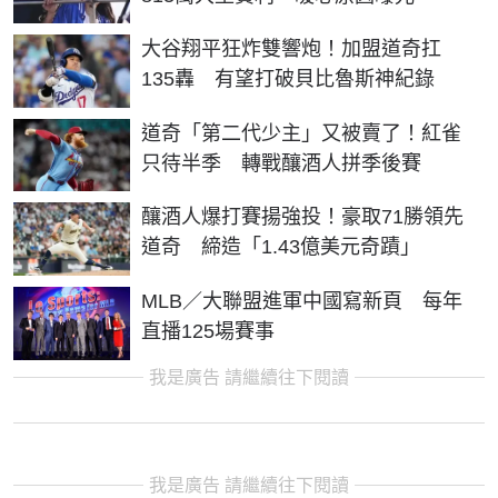
大谷翔平狂炸雙響炮！加盟道奇扛
135轟 有望打破貝比魯斯神紀錄
道奇「第二代少主」又被賣了！紅雀
只待半季 轉戰釀酒人拼季後賽
釀酒人爆打賽揚強投！豪取71勝領先
道奇 締造「1.43億美元奇蹟」
MLB／大聯盟進軍中國寫新頁 每年
直播125場賽事
我是廣告 請繼續往下閱讀
我是廣告 請繼續往下閱讀