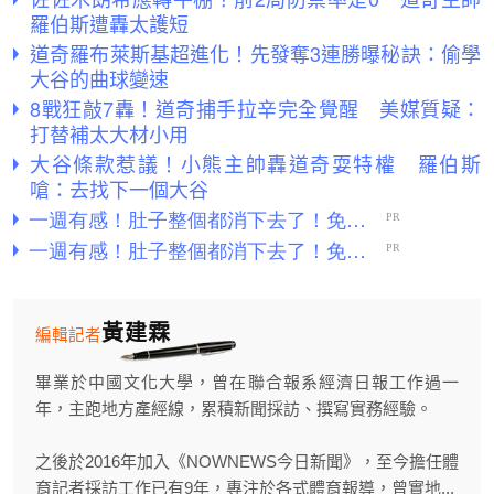
羅伯斯遭轟太護短
道奇羅布萊斯基超進化！先發奪3連勝曝秘訣：偷學
大谷的曲球變速
8戰狂敲7轟！道奇捕手拉辛完全覺醒 美媒質疑：
打替補太大材小用
大谷條款惹議！小熊主帥轟道奇耍特權 羅伯斯
嗆：去找下一個大谷
黃建霖
編輯記者
畢業於中國文化大學，曾在聯合報系經濟日報工作過一
年，主跑地方產經線，累積新聞採訪、撰寫實務經驗。
之後於2016年加入《NOWNEWS今日新聞》，至今擔任體
育記者採訪工作已有9年，專注於各式體育報導，曾實地...