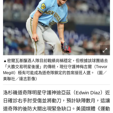
▲密爾瓦基釀酒人隊目前戰績尚稱穩定，但根據該球團過去
「大膽交易明星後援」的傳統，現任守護神梅吉爾（Trevor
Megill）極有可能成為道奇隊鎖定的首席接班人選。（圖／
美聯社／達志影像）
洛杉磯道奇隊明星守護神迪亞茲（Edwin Díaz）近
日確診右手肘受傷並將動刀，預計缺陣數月，這讓
道奇隊的後防大關出現緊急缺口。美國媒體《運動