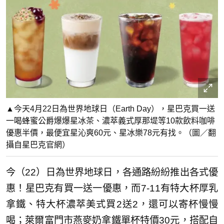
▲今天4月22日為世界地球日（Earth Day），星巴克買一送
一喝蜂蜜公爵爆爆星冰茶、濃萃義式厚那堤等10款飲料咖啡
優惠半價，最便宜星沁爽60元、星冰樂78元有找。（圖／翻
攝自星巴克官網）
今（22）日為世界地球日，各通路紛紛推出各式優
惠！星巴克有買一送一優惠，而7-11有特大杯厚乳
拿鐵、特大杯濃萃美式買2送2，還可以寄杯慢慢
喝；萊爾富門市燕麥奶拿鐵單杯特價30元，搭配自