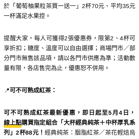
於「葡萄柚果粒茶買一送一」2杯70元、平均35元
一杯滿足水果控。
提醒大家，每人可獲得2張優惠券，限第2、4杯可
享折扣；糖度、溫度可以自由選擇；商場門市／部
分門市無售該品項，請以各門市供應為準；活動數
量有限，各店售完為止，優惠恕不併用。
📍
可不可熟成紅茶：
可不可熟成紅茶最新優惠，即日起至5月4日，
線上點
購買指定組合「大杯經典純茶＋中杯厚乳系
列」2杯88元！
經典純茶：胭脂紅茶／茶花輕焙烏