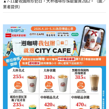
▲7-11慶祝國際珍奶日，大杯咖啡珍珠歐蕾買2送2。（圖／
業者提供）