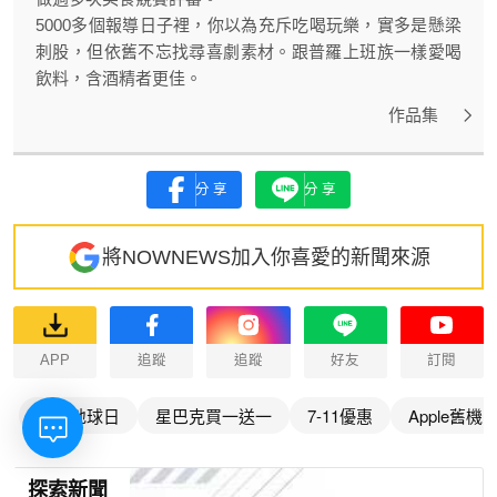
5000多個報導日子裡，你以為充斥吃喝玩樂，實多是懸梁
刺股，但依舊不忘找尋喜劇素材。跟普羅上班族一樣愛喝
飲料，含酒精者更佳。
作品集
分享
分享
將NOWNEWS加入你喜愛的新聞來源
APP
追蹤
追蹤
好友
訂閱
世界地球日
星巴克買一送一
7-11優惠
Apple舊機
探索新聞