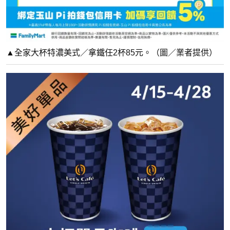
▲全家大杯特濃美式／拿鐵任2杯85元。（圖／業者提供）