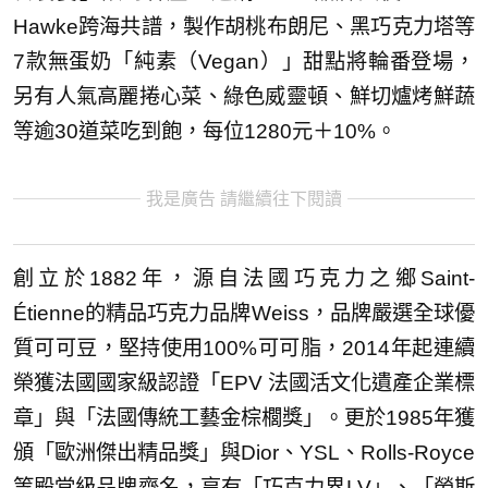
Hawke跨海共譜，製作胡桃布朗尼、黑巧克力塔等
7款無蛋奶「純素（Vegan）」甜點將輪番登場，
另有人氣高麗捲心菜、綠色威靈頓、鮮切爐烤鮮蔬
等逾30道菜吃到飽，每位1280元＋10%。
我是廣告 請繼續往下閱讀
創立於1882年，源自法國巧克力之鄉Saint-
Étienne的精品巧克力品牌Weiss，品牌嚴選全球優
質可可豆，堅持使用100%可可脂，2014年起連續
榮獲法國國家級認證「EPV 法國活文化遺產企業標
章」與「法國傳統工藝金棕櫚獎」。更於1985年獲
頒「歐洲傑出精品獎」與Dior、YSL、Rolls-Royce
等殿堂級品牌齊名，享有「巧克力界LV」、「勞斯