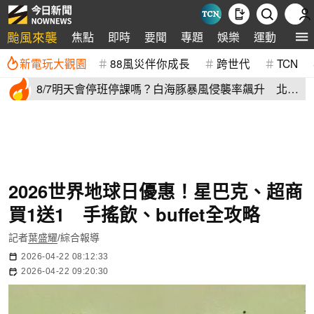
颱風來襲
焦點
即時
要聞
專題
娛樂
運動
全球
新電玩大觀園
88風災伴你成長
跨世代
TCN
8/7明天會停班停課嗎？白海豚暴風侵襲率飆升 北北
基6縣市破50%
2026世界地球日優惠！星巴克、超商
買1送1 手搖飲、buffet全攻略
記者
葉盛耀
/綜合報導
2026-04-22 08:12:33
2026-04-22 09:20:30