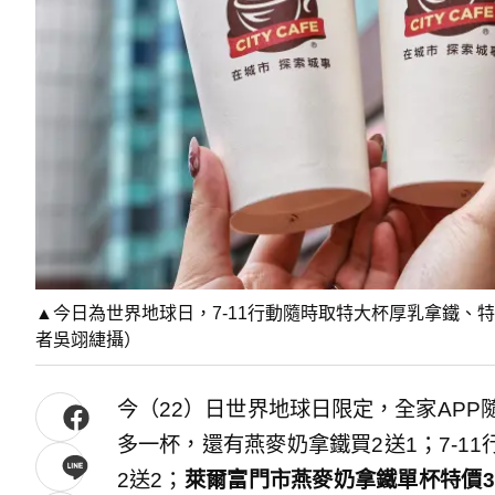
▲今日為世界地球日，7-11行動隨時取特大杯厚乳拿鐵、
者吳翊緁攝）
今（22）日世界地球日限定，全家APP
多一杯，還有燕麥奶拿鐵買2送1；7-1
2送2；
萊爾富門市燕麥奶拿鐵單杯特價3