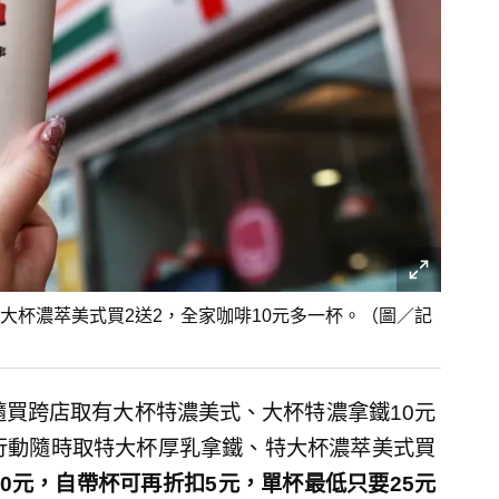
特大杯濃萃美式買2送2，全家咖啡10元多一杯。（圖／記
隨買跨店取有大杯特濃美式、大杯特濃拿鐵10元
1行動隨時取特大杯厚乳拿鐵、特大杯濃萃美式買
0元，自帶杯可再折扣5元，單杯最低只要25元