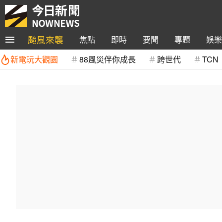
颱風來襲
焦點
即時
要聞
專題
娛樂
新電玩大觀園
88風災伴你成長
跨世代
TCN