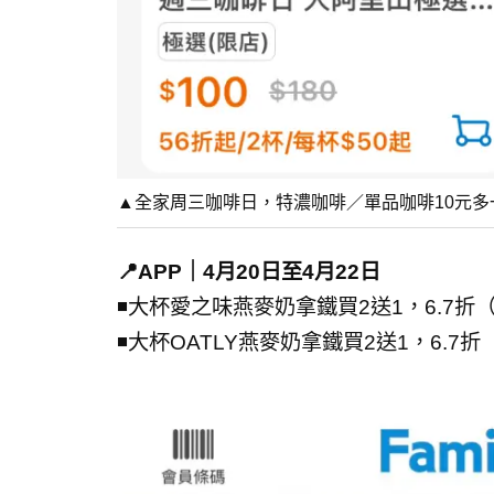
▲全家周三咖啡日，特濃咖啡／單品咖啡10元多
📍APP｜4月20日至4月22日
◾大杯愛之味燕麥奶拿鐵買2送1，6.7折
◾大杯OATLY燕麥奶拿鐵買2送1，6.7