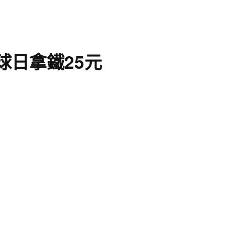
球日拿鐵25元