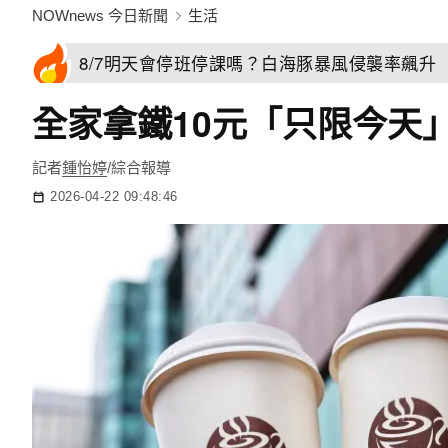
NOWnews 今日新聞
生活
8/7明天會停班停課嗎？白海豚暴風侵襲率飆升 
全家拿鐵10元「只限今天」
記者
鍾怡婷
/綜合報導
2026-04-22 09:48:46