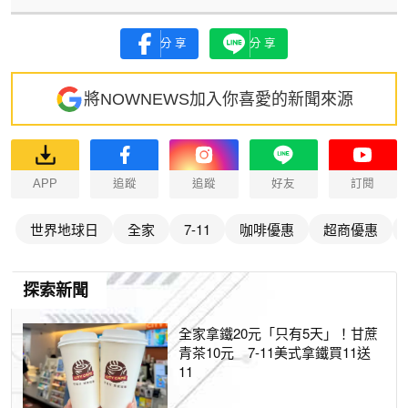
分享
分享
將NOWNEWS加入你喜愛的新聞來源
APP
追蹤
追蹤
好友
訂閱
世界地球日
全家
7-11
咖啡優惠
超商優惠
探索新聞
全家拿鐵20元「只有5天」！甘蔗
青茶10元 7-11美式拿鐵買11送
11