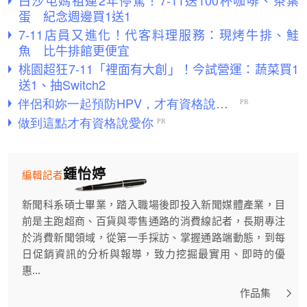
白沙屯媽祖連2年停駕！7-11送100杯咖啡、茶葉
蛋 紀念週邊買1送1
7-11店員又進化！代客料理服務：現烤牛排、鮭
魚 比牛排館更便宜
桃園超狂7-11「裡面有大創」！今試營運：蔬菜買1
送1、抽Switch2
鍾怡婷
編輯記者
新聞科系碩士畢業，踏入職場後即投入新聞媒體產業，目
前是主跑超商、百貨與零售通路的消費線記者，長期專注
於消費新聞領域，從第一手採訪、掌握通路端動態，到每
日促銷資訊的分析與報導，致力挖掘最實用、即時的優
惠...
作品集