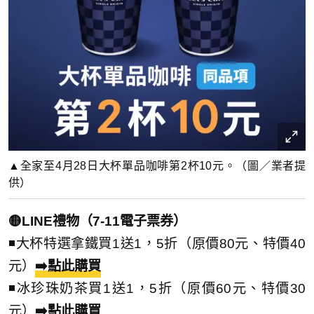
▲全家至4月28日大杯單品咖啡第2杯10元。（圖／業者提
供）
🟡LINE禮物（7-11電子票券）
◾大杯特選拿鐵買1送1，5折（原價80元、特價40
元）
➡️點此購買
◾冰珍珠奶茶買1送1，5折（原價60元、特價30
元）
➡️點此購買