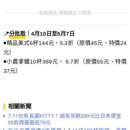
我是廣告 請繼續往下閱讀
📍
分批取
｜4月10日至5月7日
◾精品美式6杯144元，5.3折（原價45元、特價24
元）
◾小農拿鐵10杯369元， 6.7折（原價55元、特價
37元）
相關新聞
7-11也有長腿KITTY！絨毛吊飾299元比日本便宜
55款周邊最低79元