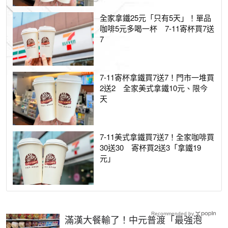
全家拿鐵25元「只有5天」！單品
咖啡5元多喝一杯 7-11寄杯買7送
7
7-11寄杯拿鐵買7送7！門市一堆買
2送2 全家美式拿鐵10元、限今
天
7-11美式拿鐵買7送7！全家咖啡買
30送30 寄杯買2送3「拿鐵19
元」
Recommended by
滿漢大餐輸了！中元普渡「最強泡