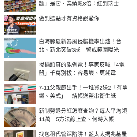
麵」是它、業績飆8倍：紅到瑞士
PR
做到這點才有資格說愛你
白海豚最新暴風侵襲機率出爐！台
北、新北突破3成 警戒範圍曝光
拔插頭真的能省電！專家反喊「4電
器」千萬別拔：容易壞、更耗電
7-11父親節出手！一堆買2送2「有拿
鐵、美式」 結帳送整串衛生紙
新制勞退分紅怎麼查詢？每人平均領
11萬 5方法線上查、何時入帳
找包租代管踩陷阱！藍太太揭兆基屋