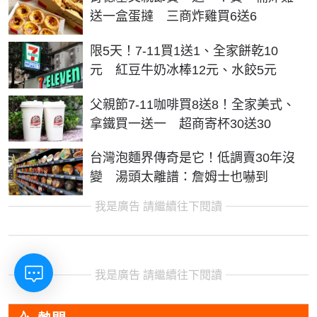
送一盒蛋撻 三商炸雞買6送6
限5天！7-11買1送1、全家餅乾10
元 紅豆牛奶冰棒12元、水餃5元
父親節7-11咖啡買8送8！全家美式、
拿鐵買一送一 超商寄杯30送30
台灣泡麵界傳奇是它！低調賣30年沒
變 湯頭太離譜：詹姆士也嚇到
我是廣告 請繼續往下閱讀
我是廣告 請繼續往下閱讀