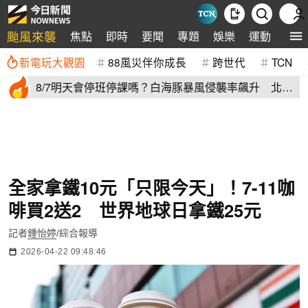
颱風來襲
焦點
即時
要聞
專題
娛樂
運動
全球
新電玩大觀園
88風災伴你成長
跨世代
TCN
8/7明天會停班停課嗎？白海豚暴風侵襲率飆升 北北
基6縣市破50%
全家拿鐵10元「只限今天」！7-11咖
啡買2送2 世界地球日拿鐵25元
記者
鍾怡婷
/綜合報導
2026-04-22 09:48:46