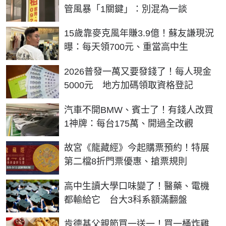
管風暴「1關鍵」：別混為一談
15歲靠麥克風年賺3.9億！蘇友謙現況
曝：每天領700元、重當高中生
2026普發一萬又要發錢了！每人現金
5000元 地方加碼領取資格登記
汽車不開BMW、賓士了！有錢人改買
1神牌：每台175萬、開過全改觀
故宮《龍藏經》今起購票預約！特展
第二檔8折門票優惠、搶票規則
高中生讀大學口味變了！醫藥、電機
都輸給它 台大3科系額滿翻盤
肯德基父親節買一送一！買一桶炸雞