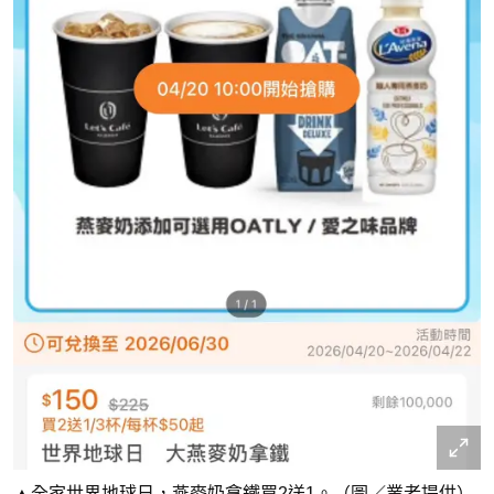
▲全家世界地球日，燕麥奶拿鐵買2送1。（圖／業者提供）