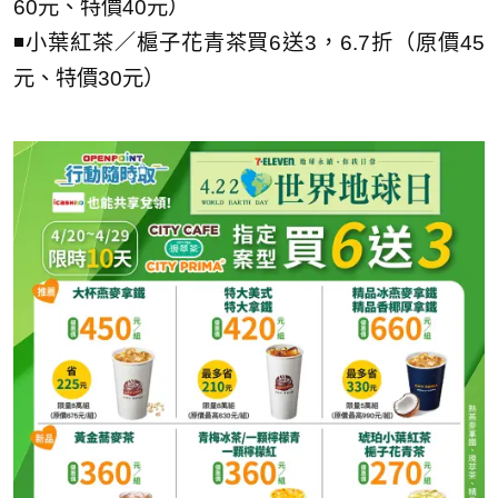
60元、特價40元）
◾小葉紅茶／槴子花青茶買6送3，6.7折（原價45
元、特價30元）