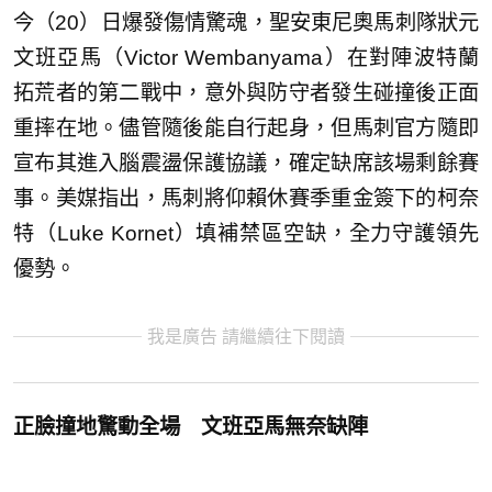
今（20）日爆發傷情驚魂，聖安東尼奧馬刺隊狀元
文班亞馬（Victor Wembanyama）在對陣波特蘭
拓荒者的第二戰中，意外與防守者發生碰撞後正面
重摔在地。儘管隨後能自行起身，但馬刺官方隨即
宣布其進入腦震盪保護協議，確定缺席該場剩餘賽
事。美媒指出，馬刺將仰賴休賽季重金簽下的柯奈
特（Luke Kornet）填補禁區空缺，全力守護領先
優勢。
我是廣告 請繼續往下閱讀
正臉撞地驚動全場 文班亞馬無奈缺陣