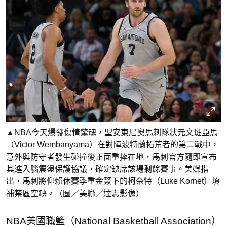
▲NBA今天爆發傷情驚魂，聖安東尼奧馬刺隊狀元文班亞馬
（Victor Wembanyama）在對陣波特蘭拓荒者的第二戰中，
意外與防守者發生碰撞後正面重摔在地，馬刺官方隨即宣布
其進入腦震盪保護協議，確定缺席該場剩餘賽事。美媒指
出，馬刺將仰賴休賽季重金簽下的柯奈特（Luke Kornet）填
補禁區空缺。（圖／美聯／達志影像）
NBA美國職籃（National Basketball Association）