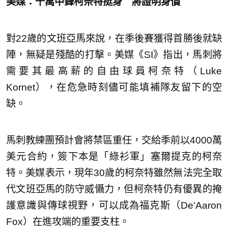
美媒：千萬中鋒柯奈特挺身 將證明身價
對22歲的文班亞馬來說，在季後賽獲得首勝後就缺
陣，無疑是殘酷的打擊。美媒《SI》指出，馬刺將
需要其最高薪的自由球員柯奈特（Luke
Kornet），在危急時刻儘可能填補隊友留下的空
缺。
馬刺教練團預計會將禁區重任，交給季前以4000萬
美元合約，簽下本是「綠衫軍」塞爾提克的柯奈
特。美媒表示，現年30歲的柯奈特雖然無法完全取
代文班亞馬的防守威懾力，但柯奈特仍有優異的掩
護意識與傳球視野，可以成為福克斯（De'Aaron
Fox）在進攻端的重要支柱。