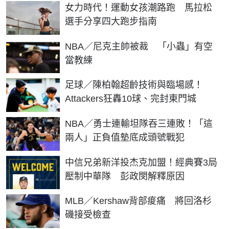
女力時代！運動女孩潮路跑 馬拉松
選手分享四大跑步指南
NBA／尼克主帥被裁 「小蟲」有空
當教練
足球／陳柏翰超齡技術與臨場感！
Attackers狂轟10球、完封東門城
NBA／勇士連輸坦隊吞三連敗！「這
兩人」正負值墊底成頭號戰犯
中信兄弟新洋投杰克加盟！經典賽3局
壓制中華隊 彭政閔解釋原因
MLB／Kershaw背部痠痛 將回洛杉
磯接受檢查