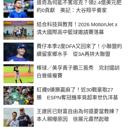
道奇為何能不罵塔克？領2.4億美元肥
約0貢獻 美記：大谷翔平養家
結合科技與教育！2026 MotionJet x
清大國際高中籃球邀請賽落幕
費仔本季2度DFA又回來了！小聯盟約
續留家鄉水手 從3A再拚大聯盟
棒球／美孚黃子鵬三振秀 完封國訓
白晉級複賽
紅襪9連勝贏麻了！近30戰豪取27
勝 ESPN奪冠機率竟超車世仇洋基
王建民已財富自由為何還要當教練？
本人親曝原因 徐展元肅然起敬