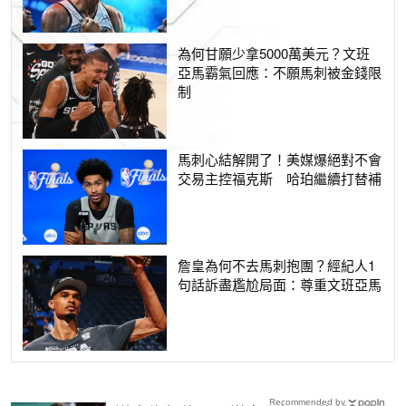
為何甘願少拿5000萬美元？文班
亞馬霸氣回應：不願馬刺被金錢限
制
馬刺心結解開了！美媒爆絕對不會
交易主控福克斯 哈珀繼續打替補
詹皇為何不去馬刺抱團？經紀人1
句話訴盡尷尬局面：尊重文班亞馬
Recommended by