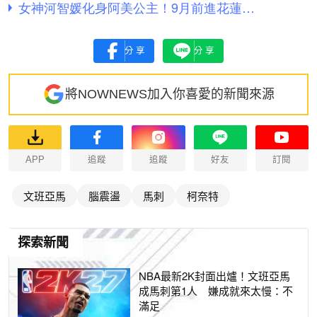
分享
分享
將NOWNEWS加入你喜愛的新聞來源
APP
追蹤
追蹤
好友
訂閱
文班亞馬
腦震盪
馬刺
柯奈特
探索新聞
NBA最新2K封面出爐！文班亞馬
成馬刺第1人 嫌成就來太慢：不
滿足