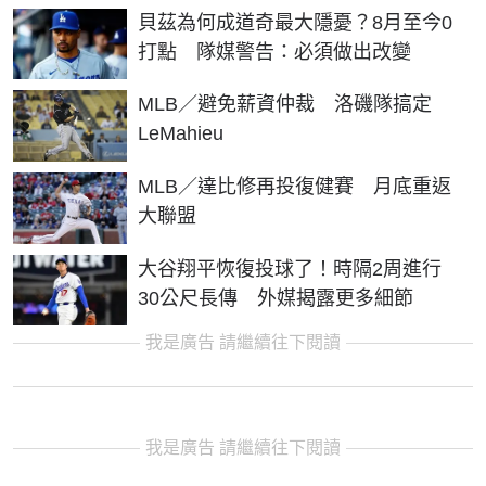
貝茲為何成道奇最大隱憂？8月至今0
打點 隊媒警告：必須做出改變
MLB／避免薪資仲裁 洛磯隊搞定
LeMahieu
MLB／達比修再投復健賽 月底重返
大聯盟
大谷翔平恢復投球了！時隔2周進行
30公尺長傳 外媒揭露更多細節
我是廣告 請繼續往下閱讀
我是廣告 請繼續往下閱讀