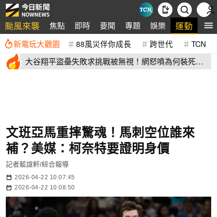
颱風來襲
運動
焦點
即時
要聞
專題
娛樂
全
新電玩大觀園
88風災伴你成長
跨世代
TCN
大谷翔平盜壘失敗求挑戰被無視！網怒噴為何裝死？
道奇教頭揭秘了
文班亞馬重摔驚魂！馬刺空位誰來
補？美媒：柯奈特要證明身價
記者藍誼軒/綜合報導
2026-04-22 10:07:45
2026-04-22 10:08:50