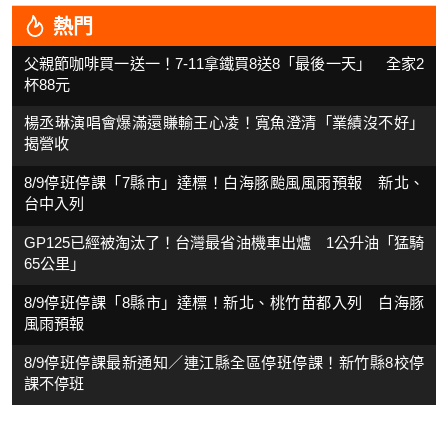
熱門
父親節咖啡買一送一！7-11拿鐵買8送8「最後一天」 全家2
杯88元
楊丞琳演唱會爆滿還賺輸王心凌！寬魚澄清「業績沒不好」
揭營收
8/9停班停課「7縣市」達標！白海豚颱風風雨預報 新北、
台中入列
GP125已經被淘汰了！台灣最省油機車出爐 1公升油「猛騎
65公里」
8/9停班停課「8縣市」達標！新北、桃竹苗都入列 白海豚
風雨預報
8/9停班停課最新通知／連江縣全區停班停課！新竹縣8校停
課不停班