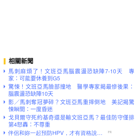
相關新聞
馬刺麻煩了！文班亞馬腦震盪恐缺陣7-10天 專
家：可能要休養到G5
驚悚！文班亞馬臉部撞地 醫學專家揭最慘後果：
腦震盪恐缺陣10天
影／馬刺奪冠夢碎？文班亞馬重摔倒地 美記揭驚
悚瞬間：一度昏迷
戈貝爾守死約基奇還是輸文班亞馬？最佳防守僅排
第4怒轟：不尊重