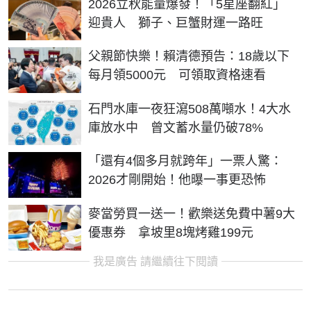
2026立秋能量爆發！「5星座翻紅」
迎貴人 獅子、巨蟹財運一路旺
父親節快樂！賴清德預告：18歲以下
每月領5000元 可領取資格速看
石門水庫一夜狂瀉508萬噸水！4大水
庫放水中 曾文蓄水量仍破78%
「還有4個多月就跨年」一票人驚：
2026才剛開始！他曝一事更恐怖
麥當勞買一送一！歡樂送免費中薯9大
優惠券 拿坡里8塊烤雞199元
我是廣告 請繼續往下閱讀