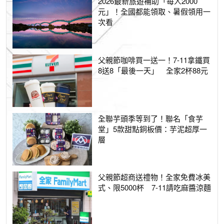
2026最新旅遊補助「每人2000
元」！全國都能領取、暑假領用一
次看
父親節咖啡買一送一！7-11拿鐵買
8送8「最後一天」 全家2杯88元
全聯芋頭季等到了！聯名「食芋
堂」5款甜點銅板價：芋泥超厚一
層
父親節超商送禮物！全家免費冰美
式、限5000杯 7-11請吃麻醬涼麵