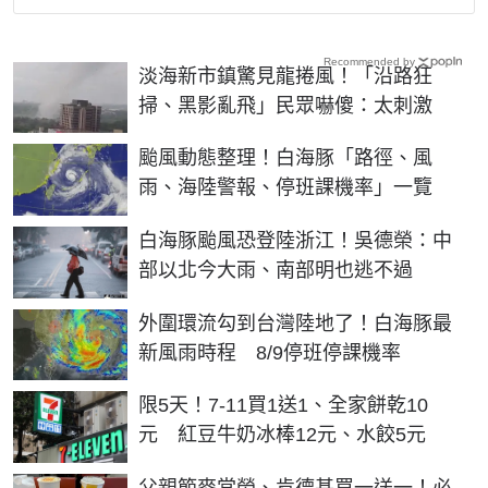
Recommended by
淡海新市鎮驚見龍捲風！「沿路狂
掃、黑影亂飛」民眾嚇傻：太刺激
颱風動態整理！白海豚「路徑、風
雨、海陸警報、停班課機率」一覽
白海豚颱風恐登陸浙江！吳德榮：中
部以北今大雨、南部明也逃不過
外圍環流勾到台灣陸地了！白海豚最
新風雨時程 8/9停班停課機率
限5天！7-11買1送1、全家餅乾10
元 紅豆牛奶冰棒12元、水餃5元
父親節麥當勞、肯德基買一送一！必