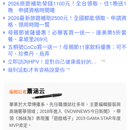
2026旅遊補助發錢1100元！全台領取、住1晚送1
晚 申請資格時間曝
2026最新旅遊補助2500元！全國都能領取、申請資
格、領用時間一覽
母親節披薩優惠！必勝客買一送一、達美樂5折套
餐、拿坡里269元
五桐號CoCo買一送一！母親節11家飲料優惠：可不
可、珍煮丹、烏弄
蕭涵云
編輯記者
畢業於大眾傳播系，先任職雜誌社多年，主要編輯服裝與
高端奢華領域；2018年進入《NOWNEWS今日新聞》，帶
領《姊妹淘》表現獲「遊戲橘子」2019 GAMA STAR年度
MVP肯定。