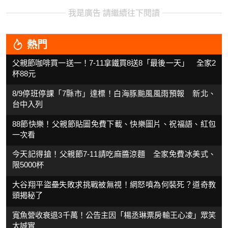
我是廣告 請繼續往下閱讀
熱門
父親節咖啡買一送一！7-11拿鐵買8送8「最後一天」 全家2
杯88元
8/9停班停課「7縣市」達標！白海豚颱風風雨預報 新北、
台中入列
88節快樂！父親節貼圖免費下載、快樂圖片、祝福語、紅包
一次看
今天記得搶！父親節7-11請吃麻醬涼麵 全家免費冰美式、
限5000杯
大谷翔平盜壘失敗求挑戰被無視！網怒噴為何裝死？道奇教
頭揭秘了
寬魚營收衰退3千萬！公告主因「楊丞琳票房輸王心凌」眾笑
太誠實