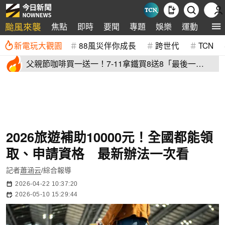
颱風來襲
焦點
即時
要聞
專題
娛樂
運動
全球
新電玩大觀園
88風災伴你成長
跨世代
TCN
父親節咖啡買一送一！7-11拿鐵買8送8「最後一
天」 全家2杯88元
2026旅遊補助10000元！全國都能領
取、申請資格 最新辦法一次看
記者
蕭涵云
/綜合報導
2026-04-22 10:37:20
2026-05-10 15:29:44