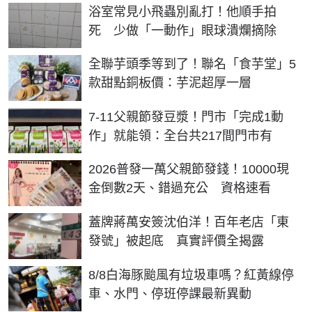
浴室常見小飛蟲別亂打！他順手拍
死 少做「一動作」眼球潰爛摘除
全聯芋頭季等到了！聯名「食芋堂」5
款甜點銅板價：芋泥超厚一層
7-11父親節發豆漿！門市「完成1動
作」就能領：全台共217間門市有
2026普發一萬父親節發錢！10000現
金倒數2天、錯過充公 資格速看
蓋牌蔣萬安簽沈伯洋！百年老店「東
發號」被起底 真實評價全揭露
8/8白海豚颱風有垃圾車嗎？紅黃線停
車、水門、停班停課最新異動