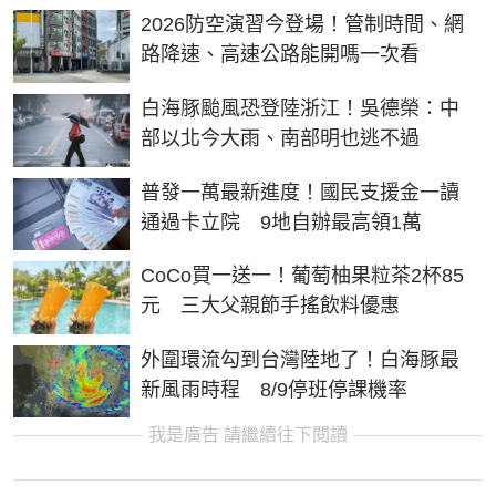
2026防空演習今登場！管制時間、網
路降速、高速公路能開嗎一次看
白海豚颱風恐登陸浙江！吳德榮：中
部以北今大雨、南部明也逃不過
普發一萬最新進度！國民支援金一讀
通過卡立院 9地自辦最高領1萬
CoCo買一送一！葡萄柚果粒茶2杯85
元 三大父親節手搖飲料優惠
外圍環流勾到台灣陸地了！白海豚最
新風雨時程 8/9停班停課機率
我是廣告 請繼續往下閱讀