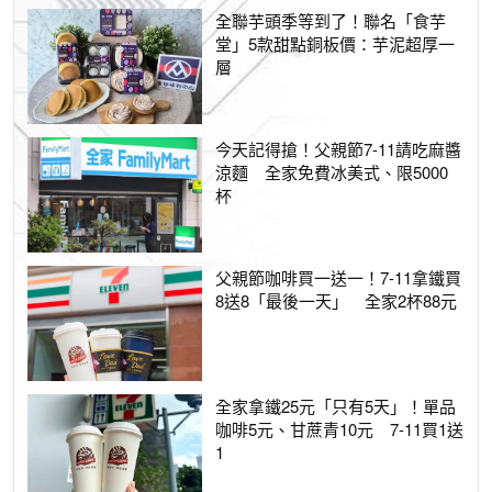
全聯芋頭季等到了！聯名「食芋
堂」5款甜點銅板價：芋泥超厚一
層
今天記得搶！父親節7-11請吃麻醬
涼麵 全家免費冰美式、限5000
杯
父親節咖啡買一送一！7-11拿鐵買
8送8「最後一天」 全家2杯88元
全家拿鐵25元「只有5天」！單品
咖啡5元、甘蔗青10元 7-11買1送
1