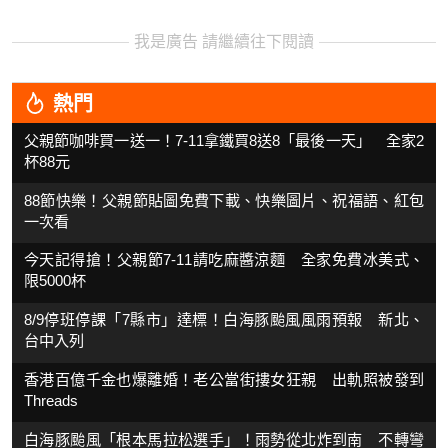
我是廣告 請繼續往下閱讀
熱門
父親節咖啡買一送一！7-11拿鐵買8送8「最後一天」 全家2
杯88元
88節快樂！父親節貼圖免費下載、快樂圖片、祝福語、紅包
一次看
今天記得搶！父親節7-11請吃麻醬涼麵 全家免費冰美式、
限5000杯
8/9停班停課「7縣市」達標！白海豚颱風風雨預報 新北、
台中入列
香港百億千金也爆離婚！老公當街摟女狂親 出軌照被發到
Threads
白海豚颱風「根本馬拉松選手」！雨勢從北炸到南 不轉彎