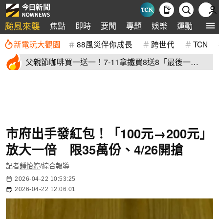
颱風來襲
焦點
即時
要聞
專題
娛樂
運動
全球
新電玩大觀園
88風災伴你成長
跨世代
TCN
父親節咖啡買一送一！7-11拿鐵買8送8「最後一
天」 全家2杯88元
市府出手發紅包！「100元→200元」
放大一倍 限35萬份、4/26開搶
記者
鍾怡婷
/綜合報導
2026-04-22 10:53:25
2026-04-22 12:06:01