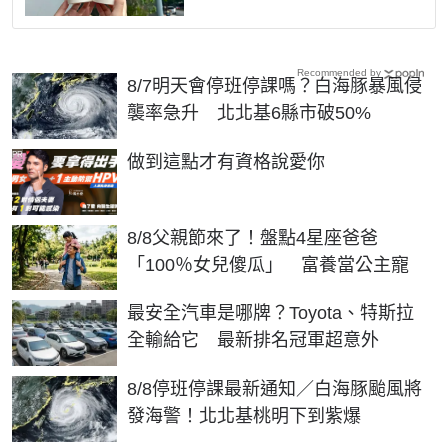
Recommended by
8/7明天會停班停課嗎？白海豚暴風侵
襲率急升 北北基6縣市破50%
PR
做到這點才有資格說愛你
8/8父親節來了！盤點4星座爸爸
「100％女兒傻瓜」 富養當公主寵
最安全汽車是哪牌？Toyota、特斯拉
全輸給它 最新排名冠軍超意外
8/8停班停課最新通知／白海豚颱風將
發海警！北北基桃明下到紫爆