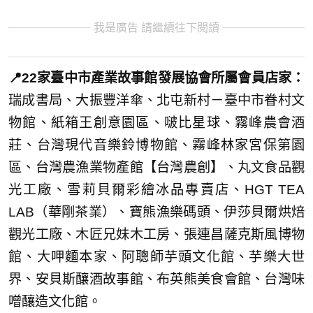
我是廣告 請繼續往下閱讀
📍22家臺中市產業故事館發展協會所屬會員店家：
瑞成書局、大振豐洋傘、北屯新村－臺中市眷村文
物館、紙箱王創意園區、啵比星球、霧峰農會酒
莊、台灣現代音樂鈴博物館、霧峰林家宮保第園
區、台灣農漁業物產館【台灣農創】、丸文食品觀
光工廠、雪莉貝爾彩繪冰品專賣店、HGT TEA
LAB（華剛茶業）、寶熊漁樂碼頭、伊莎貝爾烘焙
觀光工廠、木匠兄妹木工房、張連昌薩克斯風博物
館、大呷麵本家、阿聰師芋頭文化館、芋樂大世
界、安貝斯釀酒故事館、布英熊美食會館、台灣味
噌釀造文化館。