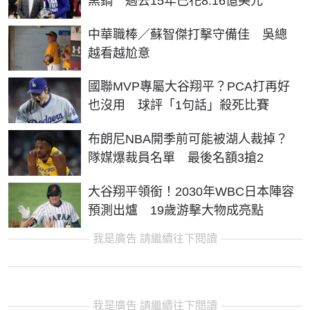
黑鍋 過去15年已花8.16億美元
中華職棒／蘇智傑打擊守備佳 吳總
越看越尬意
國聯MVP專屬大谷翔平？PCA打再好
也沒用 球評「1句話」殺死比賽
布朗尼NBA開季前可能被湖人裁掉？
隊媒爆裁員名單 最後名額3搶2
大谷翔平領銜！2030年WBC日本陣容
預測出爐 19歲游擊大物成亮點
我是廣告 請繼續往下閱讀
我是廣告 請繼續往下閱讀