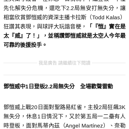
先化解失分危機，還吃下2.2局無安打無失分，讓
相當欣賞鄧愷威的資深主播卡拉斯（Todd Kalas）
狂讚其表現，與球評大玩諧音梗，
「『愷』實在是
太『威』了！」，並稱讚鄧愷威就是太空人今年最
可靠的後援投手。
我是廣告 請繼續往下閱讀
鄧愷威中1日登板2.2局無失分 全場歡聲雷動
鄧愷威上戰20日面對聖路易紅雀，主投2局狂飆3K
無失分，休息1日情況下，又於第五局一二壘有人
時登板，面對馬蒂內茲（Angel Martínez）、奈勒