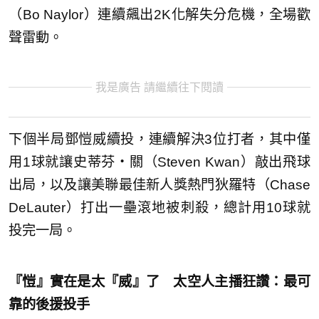
（Bo Naylor）連續飆出2K化解失分危機，全場歡
聲雷動。
我是廣告 請繼續往下閱讀
下個半局鄧愷威續投，連續解決3位打者，其中僅
用1球就讓史蒂芬‧關（Steven Kwan）敲出飛球
出局，以及讓美聯最佳新人獎熱門狄羅特（Chase
DeLauter）打出一壘滾地被刺殺，總計用10球就
投完一局。
『愷』實在是太『威』了 太空人主播狂讚：最可
靠的後援投手