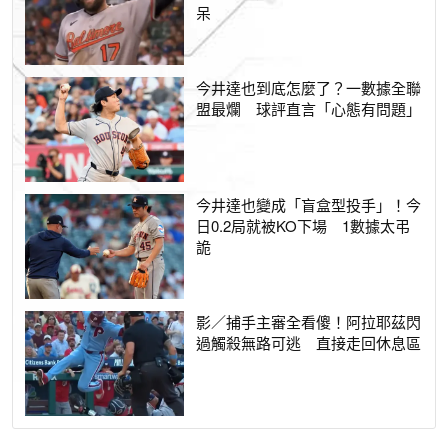
呆
今井達也到底怎麼了？一數據全聯
盟最爛 球評直言「心態有問題」
今井達也變成「盲盒型投手」！今
日0.2局就被KO下場 1數據太弔
詭
影／捕手主審全看傻！阿拉耶茲閃
過觸殺無路可逃 直接走回休息區