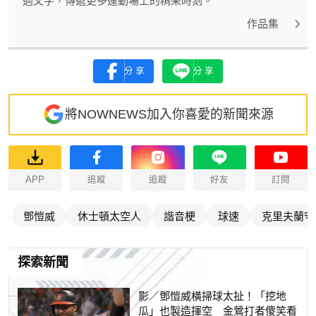
過文字，傳遞更多運動場上的精采時刻。
作品集
分享
分享
將NOWNEWS加入你喜愛的新聞來源
APP
追蹤
追蹤
好友
訂閱
鄧愷威
休士頓太空人
諧音梗
球速
克里夫蘭守
探索新聞
影／鄧愷威橫掃球太扯！「挖地
瓜」也製造揮空 金鶯打者傻笑看