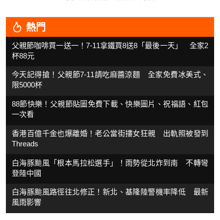
熱門
父親節咖啡買一送一！7-11拿鐵買8送8「最後一天」 全家2
杯88元
今天記得搶！父親節7-11請吃麻醬涼麵 全家免費冰美式、
限5000杯
88節快樂！父親節貼圖免費下載、快樂圖片、祝福語、紅包
一次看
香港百億千金也爆離婚！老公當街摟女狂親 出軌照被發到
Threads
白海豚颱風「根本馬拉松選手」！雨勢從北炸到南 不轉彎
登陸中國
白海豚颱風路徑往北修正！新北、基隆陸警機率降低 最新
風雨影響