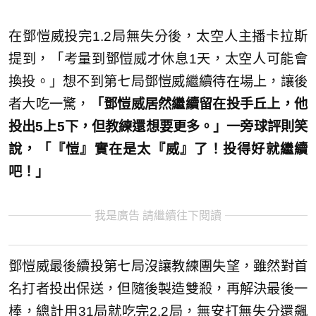
在鄧愷威投完1.2局無失分後，太空人主播卡拉斯
提到，「考量到鄧愷威才休息1天，太空人可能會
換投。」想不到第七局鄧愷威繼續待在場上，讓後
者大吃一驚，
「鄧愷威居然繼續留在投手丘上，他
投出5上5下，但教練還想要更多。」一旁球評則笑
說，「『愷』實在是太『威』了！投得好就繼續
吧！」
我是廣告 請繼續往下閱讀
鄧愷威最後續投第七局沒讓教練團失望，雖然對首
名打者投出保送，但隨後製造雙殺，再解決最後一
棒，總計用31局就吃完2.2局，無安打無失分還飆