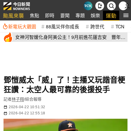
颱風來襲
運動
焦點
即時
要聞
專題
娛樂
全
新電玩大觀園
88風災伴你成長
跨世代
TCN
女神河智媛化身阿美公主！9月前進花蓮吉安 豐年節
尬原民大會舞
鄧愷威太「威」了！主播又玩諧音梗
狂讚：太空人最可靠的後援投手
記者
林子翔
/綜合報導
2026-04-22 10:51:32
2026-04-22 12:55:18