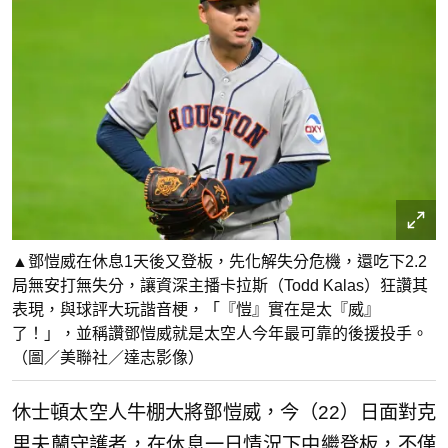
▲鄧愷威在休息1天後又登板，先化解失分危機，還吃下2.2
局無安打無失分，讓資深主播卡拉斯（Todd Kalas）狂讚其
表現，與球評大玩諧音梗，「『愷』實在是太『威』
了！」，並稱讚鄧愷威就是太空人今年最可靠的後援投手。
（圖／美聯社／達志影像）
休士頓太空人牛棚大將鄧愷威，今（22）日面對克
里夫蘭守護者，在休息一日情況下中繼登板，不僅