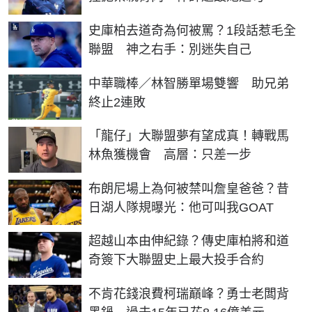
史庫柏去道奇為何被罵？1段話惹毛全
聯盟 神之右手：別迷失自己
中華職棒／林智勝單場雙響 助兄弟
終止2連敗
「龍仔」大聯盟夢有望成真！轉戰馬
林魚獲機會 高層：只差一步
布朗尼場上為何被禁叫詹皇爸爸？昔
日湖人隊規曝光：他可叫我GOAT
超越山本由伸紀錄？傳史庫柏將和道
奇簽下大聯盟史上最大投手合約
不肯花錢浪費柯瑞巔峰？勇士老闆背