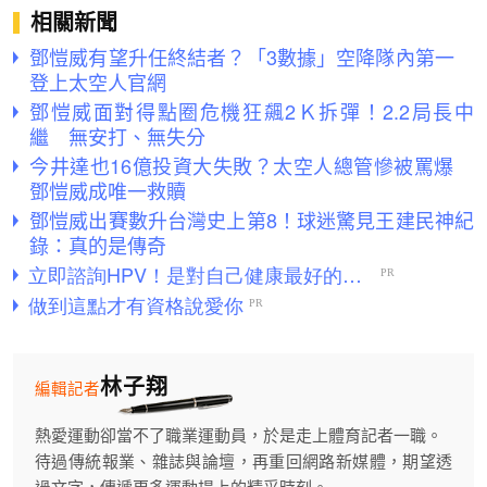
相關新聞
鄧愷威有望升任終結者？「3數據」空降隊內第一
登上太空人官網
鄧愷威面對得點圈危機狂飆2Ｋ拆彈！2.2局長中
繼 無安打、無失分
今井達也16億投資大失敗？太空人總管慘被罵爆
鄧愷威成唯一救贖
鄧愷威出賽數升台灣史上第8！球迷驚見王建民神紀
錄：真的是傳奇
林子翔
編輯記者
熱愛運動卻當不了職業運動員，於是走上體育記者一職。
待過傳統報業、雜誌與論壇，再重回網路新媒體，期望透