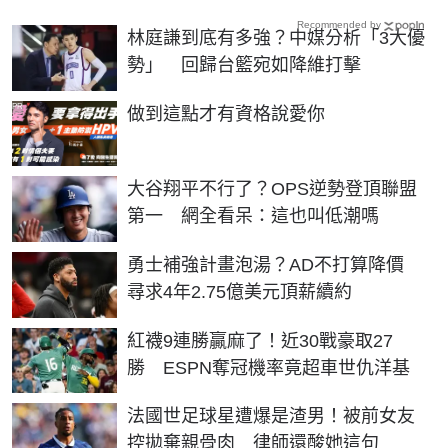
Recommended by
林庭謙到底有多強？中媒分析「3大優
勢」 回歸台籃宛如降維打擊
PR
做到這點才有資格說愛你
大谷翔平不行了？OPS逆勢登頂聯盟
第一 網全看呆：這也叫低潮嗎
勇士補強計畫泡湯？AD不打算降價
尋求4年2.75億美元頂薪續約
紅襪9連勝贏麻了！近30戰豪取27
勝 ESPN奪冠機率竟超車世仇洋基
法國世足球星遭爆是渣男！被前女友
控拋棄親骨肉 律師還酸她這句