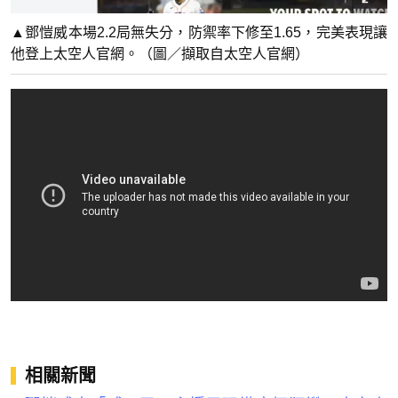
▲鄧愷威本場2.2局無失分，防禦率下修至1.65，完美表現讓
他登上太空人官網。（圖／擷取自太空人官網）
相關新聞