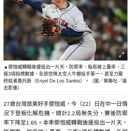
▲鄧愷威轉戰後援投出一片天，防禦率、每局被上壘率、三
振3項指標數據，全部空降太空人牛棚投手第一，甚至力壓
終結者桑托斯（Enyel De Los Santos）。（圖／美聯社／達
志影像）
27歲台灣旅美好手鄧愷威，今（22）日在中一日情
況下登板化解危機，總計2.2局無失分，賽後防禦
率下降至1.65。本季鄧愷威轉戰後援投出一片天，