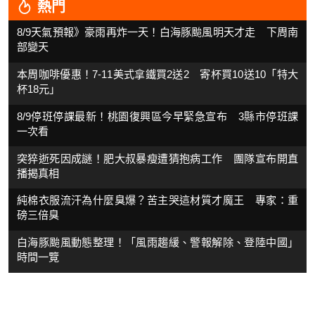
熱門
8/9天氣預報》豪雨再炸一天！白海豚颱風明天才走 下周南
部變天
本周咖啡優惠！7-11美式拿鐵買2送2 寄杯買10送10「特大
杯18元」
8/9停班停課最新！桃園復興區今早緊急宣布 3縣市停班課
一次看
突猝逝死因成謎！肥大叔暴瘦遭猜抱病工作 團隊宣布開直
播揭真相
純棉衣服流汗為什麼臭爆？苦主哭這材質才魔王 專家：重
磅三倍臭
白海豚颱風動態整理！「風雨趨緩、警報解除、登陸中國」
時間一覽