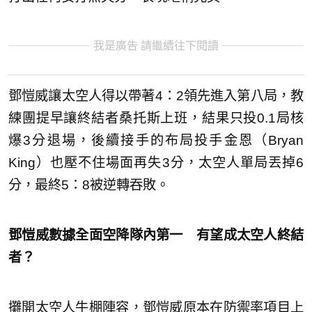
我是廣告 請繼續往下閱讀
鄧愷威讓太空人得以帶著4：2領先進入第八局，教
練團提早讓終結者桑托斯上班，結果只投0.1局核
爆3分退場，後續接手的布局投手金恩（Bryan
King）也壓不住場面再失3分，太空人單局丟掉6
分，最終5：8被逆轉吞敗。
鄧愷威數據全面空降隊內第一 有望成太空人終結
者？
攤開太空人牛棚陣容，鄧愷威原本在防禦率項目上