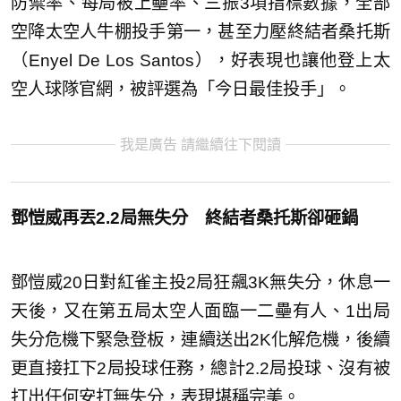
防禦率、每局被上壘率、三振3項指標數據，全部
空降太空人牛棚投手第一，甚至力壓終結者桑托斯
（Enyel De Los Santos），好表現也讓他登上太
空人球隊官網，被評選為「今日最佳投手」。
我是廣告 請繼續往下閱讀
鄧愷威再丟2.2局無失分 終結者桑托斯卻砸鍋
鄧愷威20日對紅雀主投2局狂飆3K無失分，休息一
天後，又在第五局太空人面臨一二壘有人、1出局
失分危機下緊急登板，連續送出2K化解危機，後續
更直接扛下2局投球任務，總計2.2局投球、沒有被
打出任何安打無失分，表現堪稱完美。