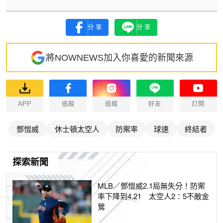
分享
分享
將NOWNEWS加入你喜愛的新聞來源
APP
追蹤
追蹤
好友
訂閱
鄧愷威
休士頓太空人
防禦率
球速
終結者
探索新聞
MLB／鄧愷威2.1局無失分！防禦
率下降到4.21 太空人2：5不敵金
鶯