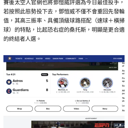
賽後太空人官網也將鄧愷威評選為今日最佳投手，
若按照此態勢投下去，鄧愷威不僅不會重回先發輪
值，其高三振率、具備頂級球路搭配（速球＋橫掃
球）的特點，比起恐右症的桑托斯，明顯是更合適
的終結者人選。