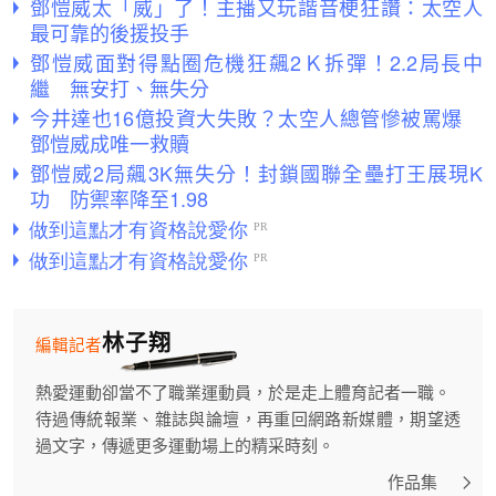
鄧愷威太「威」了！主播又玩諧音梗狂讚：太空人
最可靠的後援投手
鄧愷威面對得點圈危機狂飆2Ｋ拆彈！2.2局長中
繼 無安打、無失分
今井達也16億投資大失敗？太空人總管慘被罵爆
鄧愷威成唯一救贖
鄧愷威2局飆3K無失分！封鎖國聯全壘打王展現K
功 防禦率降至1.98
林子翔
編輯記者
熱愛運動卻當不了職業運動員，於是走上體育記者一職。
待過傳統報業、雜誌與論壇，再重回網路新媒體，期望透
過文字，傳遞更多運動場上的精采時刻。
作品集