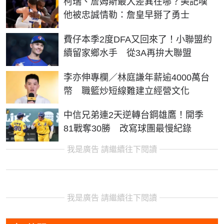
柯瑞、詹姆斯最大差異在哪？美記嘆
他被忠誠情勒：詹皇早掰了勇士
費仔本季2度DFA又回來了！小聯盟約
續留家鄉水手 從3A再拚大聯盟
李亦伸專欄／林庭謙年薪逾4000萬台
幣 職籃炒短線難建立經營文化
中信兄弟連2天逆轉台鋼雄鷹！開季
81戰奪30勝 改寫球團最慢紀錄
我是廣告 請繼續往下閱讀
我是廣告 請繼續往下閱讀