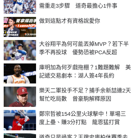
需重走3步驟 道奇最擔心1件事
PR
做到這點才有資格說愛你
大谷翔平為何可能丟掉MVP？若下半
季不再投球 優勢恐被PCA反超
庫明加為何歹戲拖棚？1難題難解 美
記遞交易劇本：湖人簽4年長約
樂天二軍投手不足？捕手余新喆連2天
幫忙吃局數 曾豪駒解釋原因
鄭宗哲被154公里火球擊中！單場三
度上壘、賺3分打點 龍恩猛打賞
道奇只是過客？王牌史庫柏休賽季去