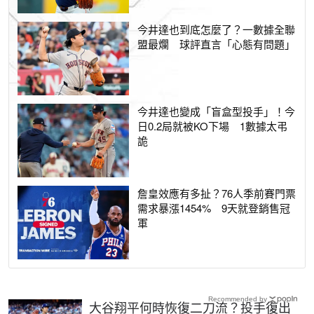
今井達也到底怎麼了？一數據全聯
盟最爛 球評直言「心態有問題」
今井達也變成「盲盒型投手」！今
日0.2局就被KO下場 1數據太弔
詭
詹皇效應有多扯？76人季前賽門票
需求暴漲1454% 9天就登銷售冠
軍
Recommended by
大谷翔平何時恢復二刀流？投手復出