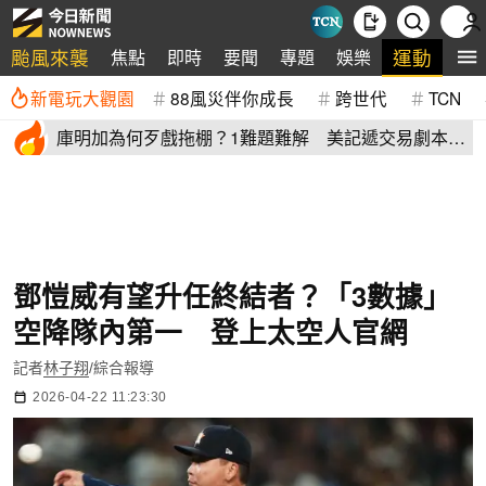
颱風來襲
運動
焦點
即時
要聞
專題
娛樂
全
新電玩大觀園
88風災伴你成長
跨世代
TCN
庫明加為何歹戲拖棚？1難題難解 美記遞交易劇本：
湖人簽4年長約
鄧愷威有望升任終結者？「3數據」
空降隊內第一 登上太空人官網
記者
林子翔
/綜合報導
2026-04-22 11:23:30