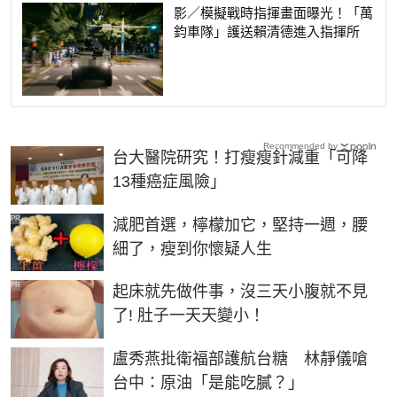
影／模擬戰時指揮畫面曝光！「萬
鈞車隊」護送賴清德進入指揮所
Recommended by
台大醫院研究！打瘦瘦針減重「可降
13種癌症風險」
PR
減肥首選，檸檬加它，堅持一週，腰
細了，瘦到你懷疑人生
PR
起床就先做件事，沒三天小腹就不見
了! 肚子一天天變小！
盧秀燕批衛福部護航台糖 林靜儀嗆
台中：原油「是能吃膩？」