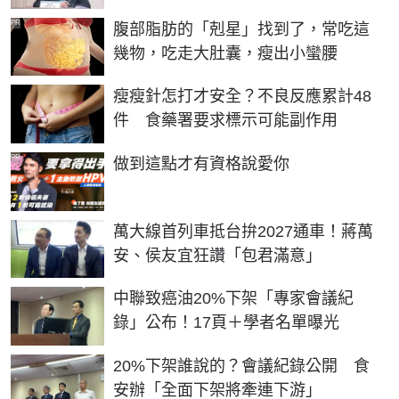
PR
腹部脂肪的「剋星」找到了，常吃這
幾物，吃走大肚囊，瘦出小蠻腰
瘦瘦針怎打才安全？不良反應累計48
件 食藥署要求標示可能副作用
PR
做到這點才有資格說愛你
萬大線首列車抵台拚2027通車！蔣萬
安、侯友宜狂讚「包君滿意」
中聯致癌油20%下架「專家會議紀
錄」公布！17頁＋學者名單曝光
20%下架誰說的？會議紀錄公開 食
安辦「全面下架將牽連下游」