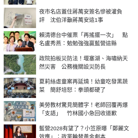
夜市名店蓋住蔣萬安簽名慘被灌負
評 沈伯洋籲蔣萬安這1事
賴清德台中催票「再搖擺一次」 點
名盧秀燕：勉勉強強贏藍營這縣
政院拍板災防法！堰塞湖、海嘯納天
然災害 公務機關設災防長
夏莉絲虐童案再延燒！幼童吃發黑蔬
菜 簡舒培怒：拳頭都硬了
美勞教材驚見簡體字！老師回覆再爆
「支語」 竹林國小急回收道歉
藍營2028有望了？小笠原曝「鄭麗文
效應」：政黨輪替黃金劇本