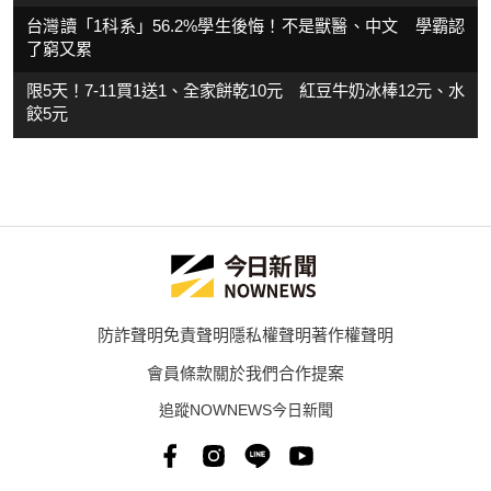
台灣讀「1科系」56.2%學生後悔！不是獸醫、中文 學霸認
了窮又累
限5天！7-11買1送1、全家餅乾10元 紅豆牛奶冰棒12元、水
餃5元
防詐聲明
免責聲明
隱私權聲明
著作權聲明
會員條款
關於我們
合作提案
追蹤NOWNEWS今日新聞