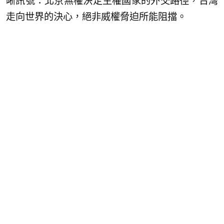
晰訊號：北京無權決定主權國家的外交路徑，台灣
走向世界的決心，絕非威權脅迫所能阻擋。