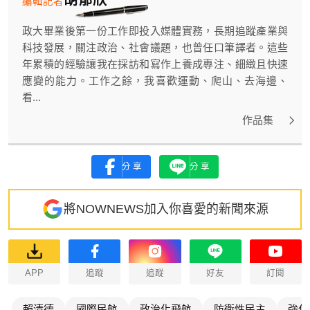
編輯記者
政大畢業後第一份工作即投入媒體實務，長期追蹤產業與
科技發展，關注政治、社會議題，也曾任口筆譯者。這些
年累積的經驗讓我在採訪和寫作上養成專注、細緻且快速
應變的能力。工作之餘，我喜歡運動、爬山、去海邊、
看...
作品集
分享
分享
將NOWNEWS加入你喜愛的新聞來源
APP
追蹤
追蹤
好友
訂閱
賴清德
國際民航
政治化飛航
防衛性民主
強化