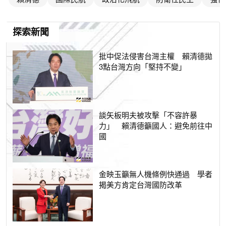
探索新聞
批中促法侵害台灣主權 賴清德拋
3點台灣方向「堅持不變」
談矢板明夫被攻擊「不容許暴
力」 賴清德籲國人：避免前往中
國
金映玉籲無人機條例快通過 學者
揭美方肯定台灣國防改革