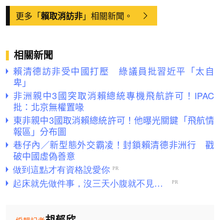
更多「
」相關新聞。
賴取消訪非
相關新聞
賴清德訪非受中國打壓 綠議員批習近平「太自
卑」
非洲親中3國突取消賴總統專機飛航許可！IPAC
批：北京無權置喙
東非親中3國取消賴總統許可！他曝光關鍵「飛航情
報區」分布圖
巷仔內／新型態外交霸凌！封鎖賴清德非洲行 戳
破中國虛偽善意
胡郁欣