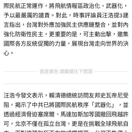
際民航正常運作，將飛航情報區政治化、武器化，
予以最嚴厲的譴責。對此，時事評論員汪浩提3建
言指出，台灣對外應加強民主供應鏈整合，並對內
強化防衛性民主，更重要的是，可主動出擊，邀集
國際各方反統促獨的力量，展現台灣走向世界的決
心。
我是廣告 請繼續往下閱讀
汪浩今發文表示，賴清德總統訪問友邦史瓦帝尼受
阻，揭示了中共已將國際民航秩序「武器化」，並
透過經濟脅迫塞席爾、馬達加斯加等國撤回飛越許
可，北京不僅在孤立台灣，更是在挑戰全球飛航自