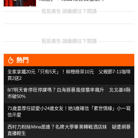
我是廣告 請繼續往下閱讀
我是廣告 請繼續往下閱讀
熱門
全家拿鐵20元「只有5天」！柳橙綠茶10元 父親節7-11咖啡
買2送2
8/7明天會停班停課嗎？白海豚暴風侵襲率飆升 北北基6縣
市破50%
71歲姜厚任認愛小24歲女友！她3歲確信「累世情緣」小一寫
信示愛
西村力粉絲Mina是誰？名牌大學畢業轉戰酒店妹 疑遭網暴
直播輕生