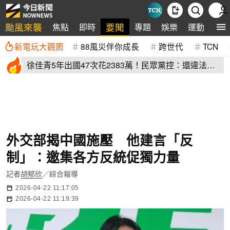
颱風來襲
要聞
焦點
即時
專題
娛樂
運動
全
新電玩大觀園
88風災伴你成長
跨世代
TCN
徐佳青5年出國47次花2383萬！民眾黨控：還違法帶
兒登東沙島
外交部揭中國施壓 他建言「反
制」：邀集各方反統促獨力量
記者
胡郁欣
／綜合報導
2026-04-22 11:17:05
2026-04-22 11:19:39