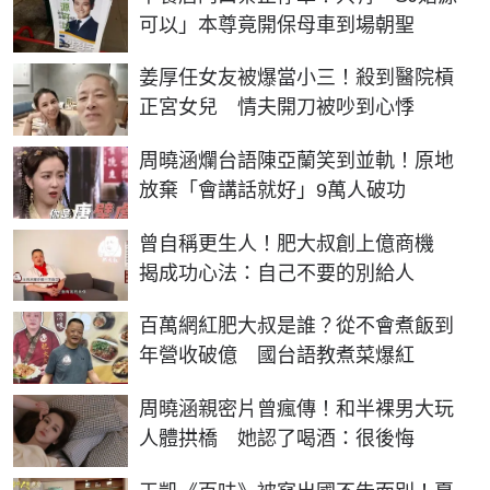
可以」本尊竟開保母車到場朝聖
姜厚任女友被爆當小三！殺到醫院槓
正宮女兒 情夫開刀被吵到心悸
周曉涵爛台語陳亞蘭笑到並軌！原地
放棄「會講話就好」9萬人破功
曾自稱更生人！肥大叔創上億商機
揭成功心法：自己不要的別給人
百萬網紅肥大叔是誰？從不會煮飯到
年營收破億 國台語教煮菜爆紅
周曉涵親密片曾瘋傳！和半裸男大玩
人體拱橋 她認了喝酒：很後悔