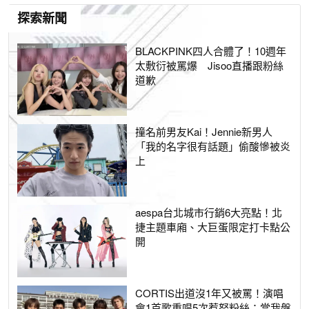
探索新聞
BLACKPINK四人合體了！10週年
太敷衍被罵爆 Jisoo直播跟粉絲
道歉
撞名前男友Kai！Jennie新男人
「我的名字很有話題」偷酸慘被炎
上
aespa台北城市行銷6大亮點！北
捷主題車廂、大巨蛋限定打卡點公
開
CORTIS出道沒1年又被罵！演唱
會1首歌重唱5次惹怒粉絲：當我盤