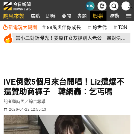
颱風來襲
娛樂
焦點
即時
要聞
專題
運動
全
新電玩大觀園
88風災伴你成長
跨世代
TCN
當小三對話曝光！姜厚任女友搶別人老公 還對決正
宮女兒開酸騷貨
IVE倒數5個月來台開唱！Liz遭爆不
還贊助商褲子 韓網轟：乞丐嗎
記者
藍詩孟
／綜合報導
2026-04-22 12:55:13