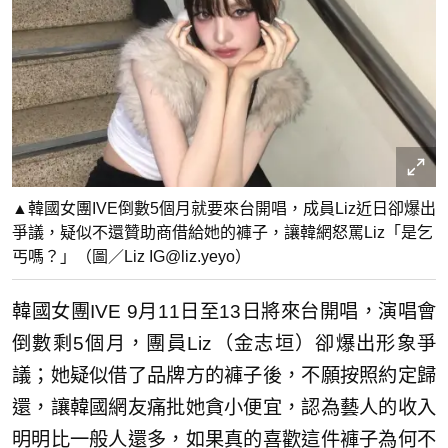
▲韓國女團IVE倒數5個月就要來台開唱，成員Liz近日卻爆出
爭議，疑似不還贊助商借給她的褲子，讓韓網怒罵Liz「是乞
丐嗎？」（圖／Liz IG@liz.yeyo）
韓國女團IVE 9月11日至13日將來台開唱，演唱會
倒數剩5個月，團員Liz（金志垣）卻爆出形象爭
議；她疑似借了品牌方的褲子後，不願按照約定歸
還，讓韓國網友痛批她貪小便宜，認為藝人的收入
明明比一般人還多，如果真的喜歡這件褲子為何不