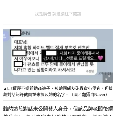
我是廣告 請繼續往下閱讀
▲Liz遭爆不還贊助商褲子，被韓國網友砲轟貪小便宜，但這
段對話紀錄截圖並未提及她的名字。（圖／翻攝自Naver）
雖然這段對話未公開藝人身分，但該品牌老闆後續