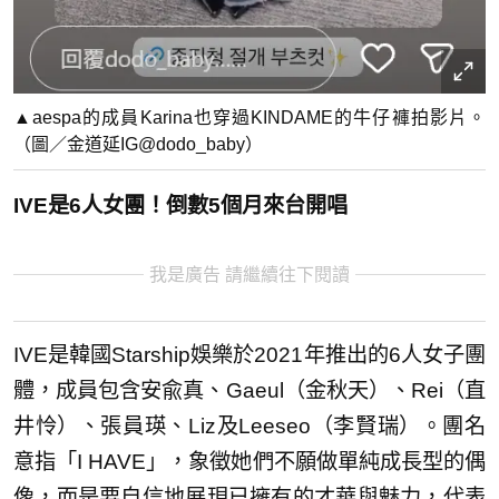
▲aespa的成員Karina也穿過KINDAME的牛仔褲拍影片。
（圖／金道延IG@dodo_baby）
IVE是6人女團！倒數5個月來台開唱
我是廣告 請繼續往下閱讀
IVE是韓國Starship娛樂於2021年推出的6人女子團
體，成員包含安兪真、Gaeul（金秋天）、Rei（直
井怜）、張員瑛、Liz及Leeseo（李賢瑞）。團名
意指「I HAVE」，象徵她們不願做單純成長型的偶
像，而是要自信地展現已擁有的才華與魅力，代表