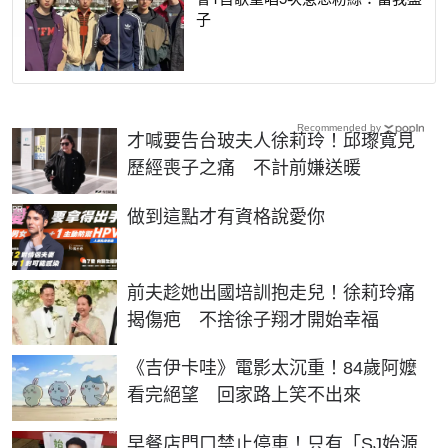
子
Recommended by
才喊要告台玻夫人徐莉玲！邱瓈寬見
歷經喪子之痛 不計前嫌送暖
PR
做到這點才有資格說愛你
前夫趁她出國培訓抱走兒！徐莉玲痛
揭傷疤 不捨徐子翔才開始幸福
《吉伊卡哇》電影太沉重！84歲阿嬤
看完絕望 回家路上笑不出來
早餐店門口禁止停車！只有「SJ始源