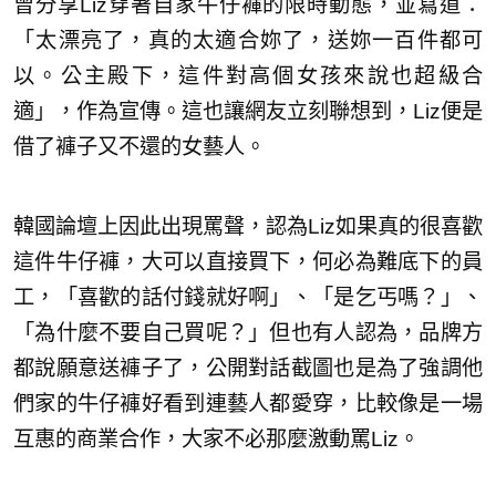
曾分享Liz穿著自家牛仔褲的限時動態，並寫道：
「太漂亮了，真的太適合妳了，送妳一百件都可
以。公主殿下，這件對高個女孩來說也超級合
適」，作為宣傳。這也讓網友立刻聯想到，Liz便是
借了褲子又不還的女藝人。
韓國論壇上因此出現罵聲，認為Liz如果真的很喜歡
這件牛仔褲，大可以直接買下，何必為難底下的員
工，「喜歡的話付錢就好啊」、「是乞丐嗎？」、
「為什麼不要自己買呢？」但也有人認為，品牌方
都說願意送褲子了，公開對話截圖也是為了強調他
們家的牛仔褲好看到連藝人都愛穿，比較像是一場
互惠的商業合作，大家不必那麼激動罵Liz。