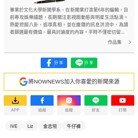
畢業於文化大學新聞學系、在新聞業打滾第6年的編輯，目
前專攻娛樂議題，長期關注影視圈動態與明星生活點滴。
熱愛挖掘八卦、追尋真相，並在龐雜的訊息洪流中，為讀
者篩選最有價值、最具討論度的內容。平時不僅密切留...
作品集
分享
分享
將NOWNEWS加入你喜愛的新聞來源
APP
追蹤
追蹤
好友
訂閱
IVE
Liz
金志垣
牛仔褲