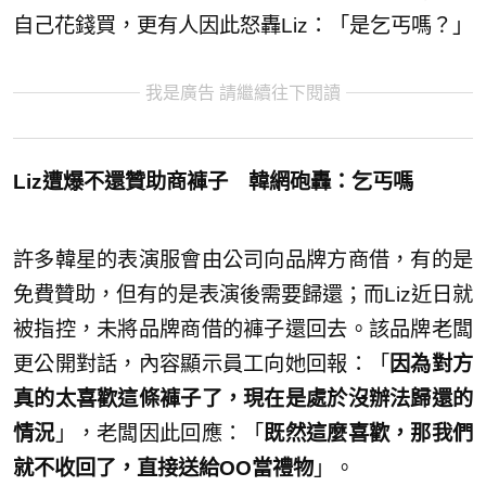
自己花錢買，更有人因此怒轟Liz：「是乞丐嗎？」
我是廣告 請繼續往下閱讀
Liz遭爆不還贊助商褲子 韓網砲轟：乞丐嗎
許多韓星的表演服會由公司向品牌方商借，有的是
免費贊助，但有的是表演後需要歸還；而Liz近日就
被指控，未將品牌商借的褲子還回去。該品牌老闆
更公開對話，內容顯示員工向她回報：「
因為對方
真的太喜歡這條褲子了，現在是處於沒辦法歸還的
情況
」，老闆因此回應：「
既然這麼喜歡，那我們
就不收回了，直接送給OO當禮物
」。