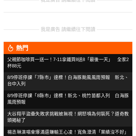
我是廣告 請繼續往下閱讀
熱門
父親節咖啡買一送一！7-11拿鐵買8送8「最後一天」 全家2
杯88元
8/9停班停課「7縣市」達標！白海豚颱風風雨預報 新北、
台中入列
8/9停班停課「8縣市」達標！新北、桃竹苗都入列 白海豚
風雨預報
大谷翔平盜壘失敗求挑戰被無視！網怒噴為何裝死？道奇教
頭揭秘了
楊丞琳演唱會爆滿還賺輸王心凌！寬魚澄清「業績沒不好」