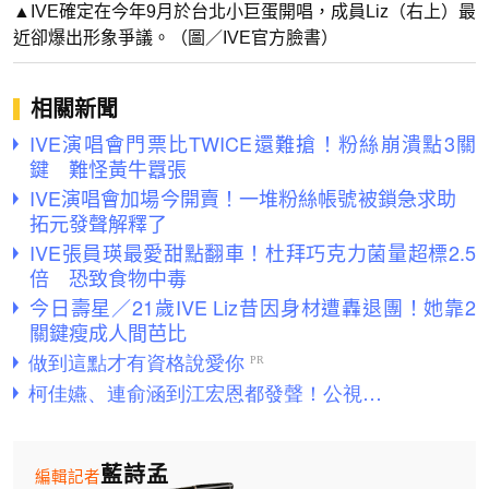
▲IVE確定在今年9月於台北小巨蛋開唱，成員Liz（右上）最
近卻爆出形象爭議。（圖／IVE官方臉書）
相關新聞
IVE演唱會門票比TWICE還難搶！粉絲崩潰點3關
鍵 難怪黃牛囂張
IVE演唱會加場今開賣！一堆粉絲帳號被鎖急求助
拓元發聲解釋了
IVE張員瑛最愛甜點翻車！杜拜巧克力菌量超標2.5
倍 恐致食物中毒
今日壽星／21歲IVE Liz昔因身材遭轟退團！她靠2
關鍵瘦成人間芭比
藍詩孟
編輯記者