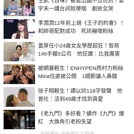
王凱《百味》被寫出國不告而別！夏
宇禾一講台詞就哽咽 劇迷全哭
李潤潤12年前上過《王子的約會》！
和帥哥配對成功 死訊嚇壞粉絲
姜厚任小24歲女友學歷超狂！智商
146手握5公司 他狂讚：比我厲害
被網暴輕生！ENHYPEN西村力粉絲
Mina住處被公開 1細節讓人鼻酸
徐子翔輕生！譚以欣118字發聲 他
曾吐：活到49歲才找到真愛
《老九門》多好看？續作《九門》爆
紅 大換角引老粉失望
我是廣告 請繼續往下閱讀