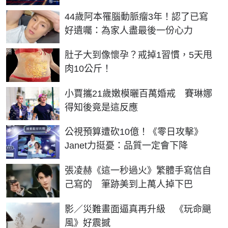
44歲阿本罹腦動脈瘤3年！認了已寫
好遺囑：為家人盡最後一份心力
PR
肚子大到像懷孕？戒掉1習慣，5天甩
肉10公斤！
小賈攜21歲嫩模曬百萬婚戒 賽琳娜
得知後竟是這反應
公視預算遭砍10億！《零日攻擊》
Janet力挺憂：品質一定會下降
張凌赫《這一秒過火》繁體手寫信自
己寫的 筆跡美到上萬人掉下巴
影／災難畫面逼真再升級 《玩命颶
風》好震撼