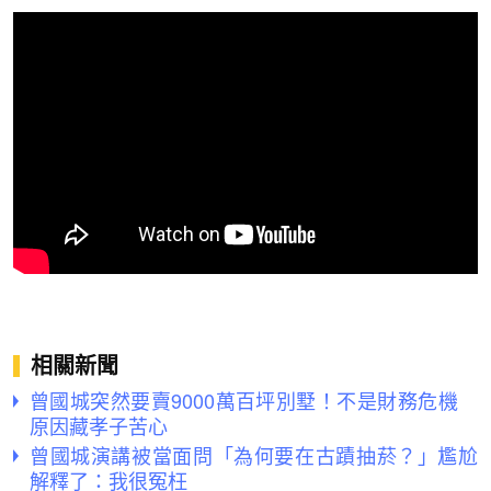
相關新聞
曾國城突然要賣9000萬百坪別墅！不是財務危機
原因藏孝子苦心
曾國城演講被當面問「為何要在古蹟抽菸？」尷尬
解釋了：我很冤枉