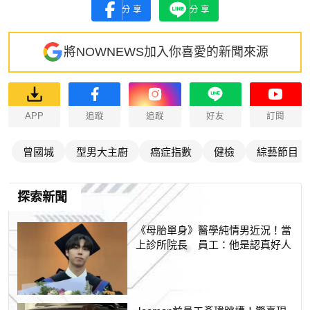
分享
分享
將NOWNEWS加入你喜愛的新聞來源
APP
追蹤
追蹤
好友
訂閱
曾國城
型男大主廚
癌症指數
健檢
綜藝節目
探索新聞
《母胎單身》醫學純情男近況！當
上診所院長 員工：他是認真好人