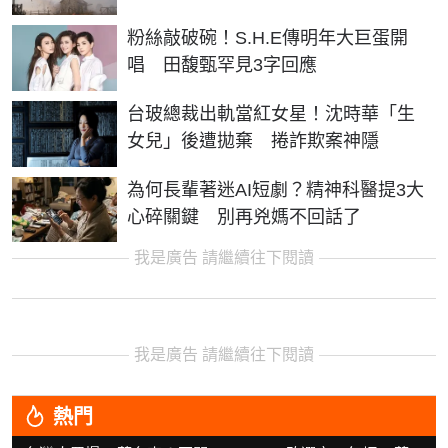
粉絲敲破碗！S.H.E傳明年大巨蛋開
唱 田馥甄罕見3字回應
台玻總裁出軌當紅女星！沈時華「生
女兒」後遭拋棄 捲詐欺案神隱
為何長輩著迷AI短劇？精神科醫提3大
心碎關鍵 別再兇媽不回話了
我是廣告 請繼續往下閱讀
我是廣告 請繼續往下閱讀
熱門