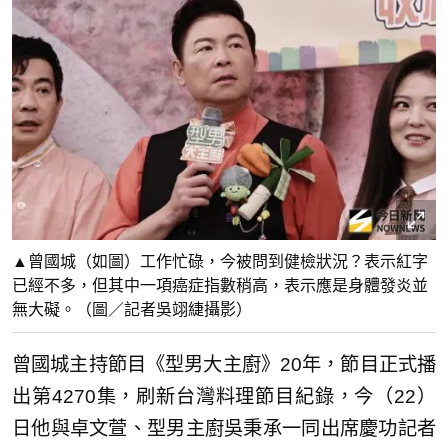
▲曾國城（如圖）工作忙碌，今被問到健檢狀況？表示紅字
已經不多，但其中一項癌症指數稍高，表示應是身體發炎並
無大礙。（圖／記者吳翊緁攝影）
曾國城主持節目《型男大主廚》20年，節目正式播
出第4270集，刷新台灣料理節目紀錄，今（22）
日他與卓文萱、型男主廚吳秉承一同出席慶功記者