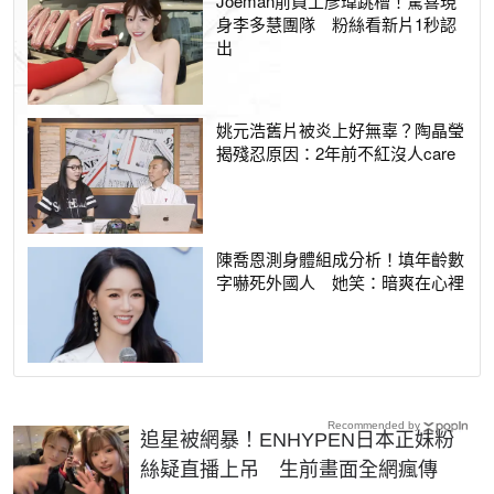
Joeman前員工彥瑋跳槽！驚喜現
身李多慧團隊 粉絲看新片1秒認
出
姚元浩舊片被炎上好無辜？陶晶瑩
揭殘忍原因：2年前不紅沒人care
陳喬恩測身體組成分析！填年齡數
字嚇死外國人 她笑：暗爽在心裡
Recommended by
追星被網暴！ENHYPEN日本正妹粉
絲疑直播上吊 生前畫面全網瘋傳