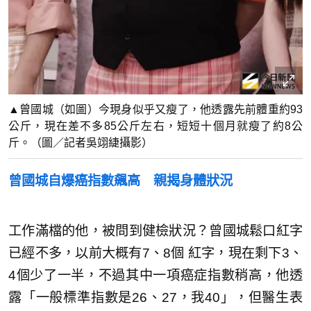
▲曾國城（如圖）今現身似乎又瘦了，他透露先前體重約93
公斤，現在差不多85公斤左右，短短十個月就瘦了約8公
斤。（圖／記者吳翊緁攝影）
曾國城自爆癌指數飆高 親揭身體狀況
工作滿檔的他，被問到健檢狀況？曾國城鬆口紅字
已經不多，以前大概有7、8個 紅字，現在剩下3、
4個少了一半，不過其中一項癌症指數稍高，他透
露「一般標準指數是26、27，我40」，但醫生表