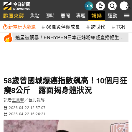
颱風來襲
娛樂
焦點
即時
要聞
專題
運動
全
新電玩大觀園
88風災伴你成長
跨世代
TCN
追星被網暴！ENHYPEN日本正妹粉絲疑直播輕生
生前畫面全網瘋傳
58歲曾國城爆癌指數飆高！10個月狂
瘦8公斤 露面揭身體狀況
記者
王意馨
／台北報導
2026-04-22 12:57:07
2026-04-22 16:26:31