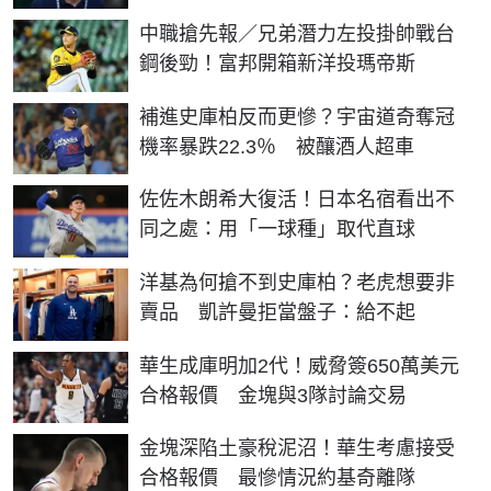
中職搶先報／兄弟潛力左投掛帥戰台
鋼後勁！富邦開箱新洋投瑪帝斯
補進史庫柏反而更慘？宇宙道奇奪冠
機率暴跌22.3％ 被釀酒人超車
佐佐木朗希大復活！日本名宿看出不
同之處：用「一球種」取代直球
洋基為何搶不到史庫柏？老虎想要非
賣品 凱許曼拒當盤子：給不起
華生成庫明加2代！威脅簽650萬美元
合格報價 金塊與3隊討論交易
金塊深陷土豪稅泥沼！華生考慮接受
合格報價 最慘情況約基奇離隊