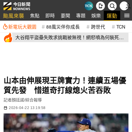
颱風來襲
運動
焦點
即時
要聞
專題
娛樂
全
新電玩大觀園
88風災伴你成長
跨世代
TCN
大谷翔平盜壘失敗求挑戰被無視！網怒噴為何裝死？
道奇教頭揭秘了
山本由伸展現王牌實力！連續五場優
質先發 惜道奇打線熄火苦吞敗
記者顏廷諾/綜合報導
2026-04-22 13:19:58