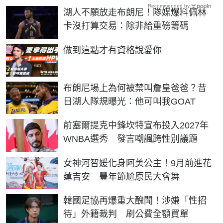
Recommended by
湖人不願放走布朗尼！隊媒爆料佩林
卡沒打算交易：除非給重磅籌碼
PR
做到這點才有資格說愛你
布朗尼場上為何被禁叫詹皇爸爸？昔
日湖人隊規曝光：他可叫我GOAT
前塞爾提克中鋒坎特宣布投入2027年
WNBA選秀 發言嘲諷跨性別議題
女神河智媛化身阿美公主！9月前進花
蓮吉安 豐年節尬原民大會舞
韓國足協再爆重大醜聞！涉嫌「性招
待」外籍裁判 刷公費全額買單