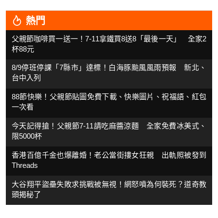
熱門
父親節咖啡買一送一！7-11拿鐵買8送8「最後一天」 全家2
杯88元
8/9停班停課「7縣市」達標！白海豚颱風風雨預報 新北、
台中入列
88節快樂！父親節貼圖免費下載、快樂圖片、祝福語、紅包
一次看
今天記得搶！父親節7-11請吃麻醬涼麵 全家免費冰美式、
限5000杯
香港百億千金也爆離婚！老公當街摟女狂親 出軌照被發到
Threads
大谷翔平盜壘失敗求挑戰被無視！網怒噴為何裝死？道奇教
頭揭秘了