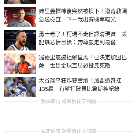
弗里曼揮棒後突然被換下！道奇教頭
急送檢查 下一戰出賽機率曝光
勇士老了！柯瑞不走但認清現實 美
記爆悲情目標：帶尊嚴走到最後
羅德里震撼拒絕皇馬！已決定加盟巴
薩 世足金球巨星恐投靠死敵
大谷翔平狂炸雙響炮！加盟道奇扛
135轟 有望打破貝比魯斯神紀錄
我是廣告 請繼續往下閱讀
我是廣告 請繼續往下閱讀