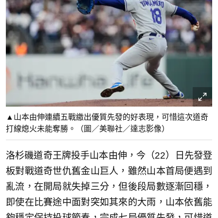
▲山本由伸連續五戰繳出優質先發的好表現，可惜這次道奇
打線熄火未能奪勝。（圖／美聯社／達志影像）
洛杉磯道奇王牌投手山本由伸，今（22）日先發登
板對戰道奇世仇舊金山巨人，雖然山本首局便遇到
亂流，在開局就失掉三分，但後段局數逐漸回穩，
即使在比賽途中面對突如其來的大雨，山本依舊能
夠穩定保持投球節奏，完成七局優質先發，可惜道