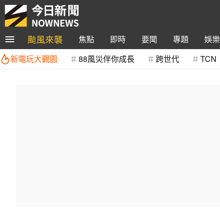
颱風來襲
焦點
即時
要聞
專題
娛樂
新電玩大觀園
88風災伴你成長
跨世代
TCN