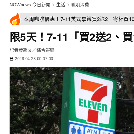
NOWnews 今日新聞
生活
聰明消費
本周咖啡優惠！7-11美式拿鐵買2送2 寄杯買10
限5天！7-11「買2送2
記者
黃韻文
／綜合報導
2026-04-23 00:07:00