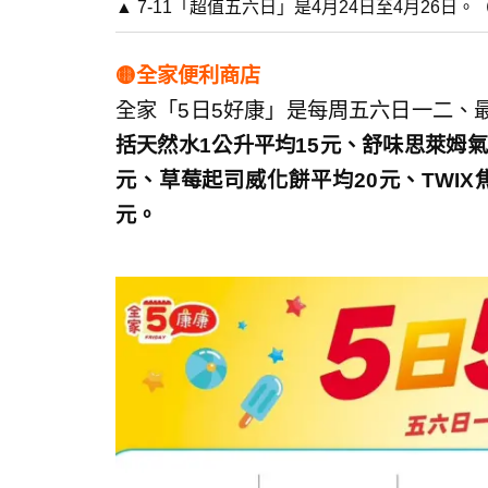
▲ 7-11「超值五六日」是4月24日至4月26日
🟡全家便利商店
全家「5日5好康」是每周五六日一二、最
括天然水1公升平均15元、舒味思萊姆氣
元、草莓起司威化餅平均20元、TWIX
元。