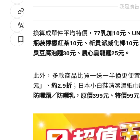
我是廣告
換算成單件平均特價，
77乳加10元、U
瓶裝檸檬紅茶10元、新貴派威化棒10元、
臭豆腐泡麵30元、農心烏龍麵25元。
此外，多款商品比買一送一半價更便
元」、約2.9折
；日本小白鞋清潔濕紙巾原
防曬霜／防曬乳，原價399元、特價99元