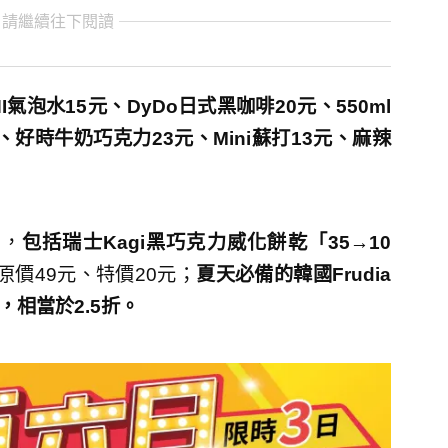
 請繼續往下閱讀
NI氣泡水15元、DyDo日式黑咖啡20元、550ml
好時牛奶巧克力23元、Mini蘇打13元、麻辣
宜，
包括瑞士Kagi黑巧克力威化餅乾「35→10
價49元、特價20元；
夏天必備的韓國Frudia
，相當於2.5折。