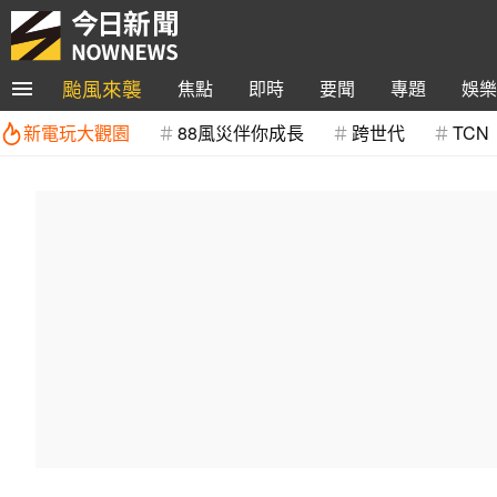
颱風來襲
焦點
即時
要聞
專題
娛樂
新電玩大觀園
88風災伴你成長
跨世代
TCN