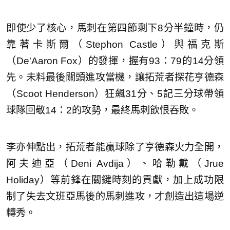
即使少了核心，馬刺在第四節剩下8分半鐘時，仍
靠著卡斯爾（Stephon Castle）與福克斯
（De'Aaron Fox）的發揮，握有93：79的14分領
先。未料最後關頭進攻當機，讓拓荒者探花亨德森
（Scoot Henderson）狂飆31分、5記三分球帶領
球隊回敬14：2的攻勢，最終馬刺飲恨吞敗。
李亦伸點出，拓荒者能贏球除了亨德森火力全開，
阿夫迪亞（Deni Avdija）、哈勒戴（Jrue
Holiday）等前鋒在關鍵時刻的貢獻，加上成功限
制了失去文班亞馬後的馬刺進攻，才創造出這場逆
轉秀。