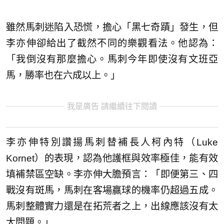
雖然馬刺迷陷入恐慌，擔心「黑七奇蹟」發生，但
李亦伸卻給出了截然不同的樂觀看法。他認為：
「我倒沒有那麼擔心。馬刺今年即使沒有文班亞
馬，勝率也在六成以上。」
我是廣告 請繼續往下閱讀
李亦伸特別讚揚馬刺替補長人柯內特（Luke
Kornet）的表現，認為他護框與效率極佳，能有效
填補禁區空缺。李亦伸大膽預言：「即便第三、四
戰沒有斑馬，馬刺在客場贏球的機率仍超過五成。
馬刺整體實力還是在拓荒者之上，出線應該沒有太
大問題。」