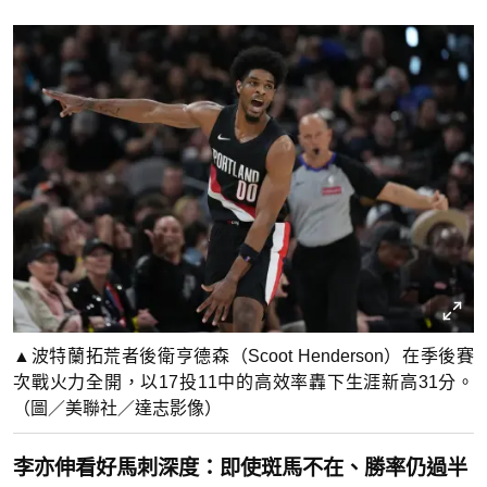
▲波特蘭拓荒者後衛亨德森（Scoot Henderson）在季後賽
次戰火力全開，以17投11中的高效率轟下生涯新高31分。
（圖／美聯社／達志影像）
李亦伸看好馬刺深度：即使斑馬不在、勝率仍過半