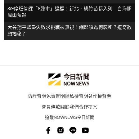
8/9停班停課「8縣市」達標！新北、桃竹苗都入列 白海豚
風雨預報
大谷翔平盜壘失敗求挑戰被無視！網怒噴為何裝死？道奇教
頭揭秘了
防詐聲明
免責聲明
隱私權聲明
著作權聲明
會員條款
關於我們
合作提案
追蹤NOWNEWS今日新聞