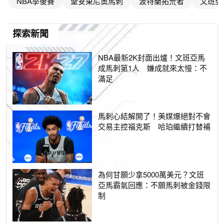
NBA季後賽
聖安東尼奧馬刺
波特蘭拓荒者
文班亞
探索新聞
NBA最新2K封面出爐！文班亞馬
成馬刺第1人 嫌成就來太慢：不
滿足
馬刺心結解開了！美媒爆絕對不會
交易主控福克斯 哈珀繼續打替補
為何甘願少拿5000萬美元？文班
亞馬霸氣回應：不願馬刺被金錢限
制