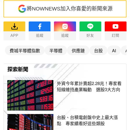
將NOWNEWS加入你喜愛的新聞來源
APP
追蹤
追蹤
好友
訂閱
費城半導體指數
半導體
供應鏈
台股
AI
A
探索新聞
外資今年累計賣超2.28兆！專家看
短線維持產業輪動 選股3大方向
台股、台積電創盤中史上最大漲
點 專家續看好這些類股