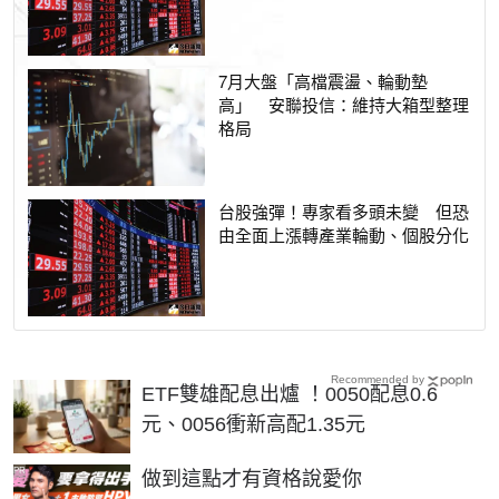
7月大盤「高檔震盪、輪動墊
高」 安聯投信：維持大箱型整理
格局
台股強彈！專家看多頭未變 但恐
由全面上漲轉產業輪動、個股分化
Recommended by
ETF雙雄配息出爐 ！0050配息0.6
元、0056衝新高配1.35元
PR
做到這點才有資格說愛你