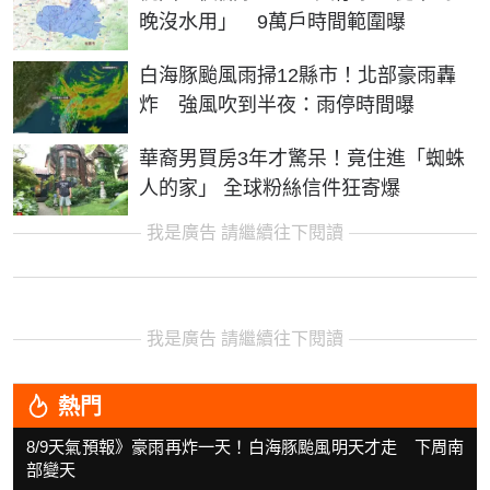
晚沒水用」 9萬戶時間範圍曝
白海豚颱風雨掃12縣市！北部豪雨轟
炸 強風吹到半夜：雨停時間曝
華裔男買房3年才驚呆！竟住進「蜘蛛
人的家」 全球粉絲信件狂寄爆
我是廣告 請繼續往下閱讀
我是廣告 請繼續往下閱讀
熱門
8/9天氣預報》豪雨再炸一天！白海豚颱風明天才走 下周南
部變天