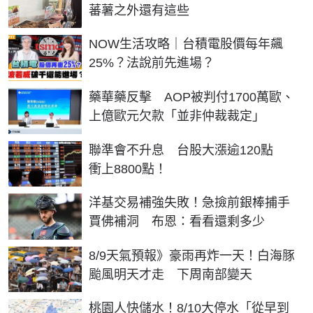
蕃薯之外還有這些
NOW生活攻略｜台積電股價每年飆
25%？法說前先進場？
藥華藥反擊 AOP被判付1700萬歐、
上億歐元欠款「並非仲裁裁定」
聯準會不升息 台股大漲逾120點
衝上8800點！
洋基交易補強失敗！急撿前銀棒捕手
賈佛補洞 布恩：看看還剩多少
8/9天氣預報》豪雨再炸一天！白海豚
颱風明天才走 下周南部變天
桃園人快儲水！8/10大停水「從早到