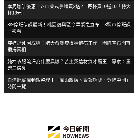
本周咖啡優惠！7-11美式拿鐵買2送2 寄杯買10送10「特大
杯18元」
8/9停班停課最新！桃園復興區今早緊急宣布 3縣市停班課
一次看
突猝逝死因成謎！肥大叔暴瘦遭猜抱病工作 團隊宣布開直
播揭真相
純棉衣服流汗為什麼臭爆？苦主哭這材質才魔王 專家：重
磅三倍臭
白海豚颱風動態整理！「風雨趨緩、警報解除、登陸中國」
時間一覽