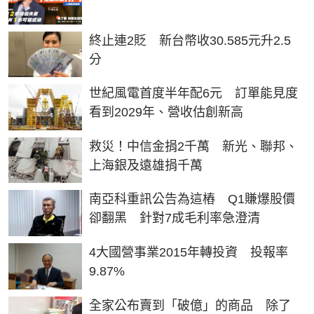
終止連2貶 新台幣收30.585元升2.5
分
世紀風電首度半年配6元 訂單能見度
看到2029年、營收估創新高
救災！中信金捐2千萬 新光、聯邦、
上海銀及遠雄捐千萬
南亞科重訊公告為這樁 Q1賺爆股價
卻翻黑 針對7成毛利率急澄清
4大國營事業2015年轉投資 投報率
9.87%
全家公布賣到「破億」的商品 除了