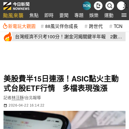
颱風來襲
焦點
即時
要聞
專題
娛樂
運動
全球
新電玩大觀園
88風災伴你成長
跨世代
TCN
台灣經濟不只考100分！謝金河揭關鍵半年報 2數據
輾壓中韓
美股費半15日連漲！ASIC點火主動
式台股ETF行情 多檔表現強漲
記者
林汪靜
/台北報導
2026-04-22 16:14:22