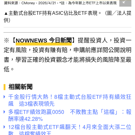
▲主動式台股ETF持有ASIC佔比及ETF表現。（圖╱法人提
供）
※【
NOWNEWS 今日新聞
】提醒投資人，投資一
定有風險，投資有賺有賠，申購前應詳閱公開說明
書，學習正確的投資觀念才能將損失的風險降至最
低。
相關新聞
千金股行情大熱！8檔主動式台股ETF持有績效狂
飆 這3檔表現領先
多檔ETF績效跑贏0050 不敗教主點「這檔」：報
酬率達42.28%
12檔台股主動式ETF飆翻天！4月來全面大漲二位
數 這檔奪績效王