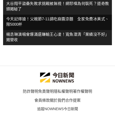
大谷翔平盜壘失敗求挑戰被無視！網怒噴為何裝死？道奇教
頭揭秘了
今天記得搶！父親節7-11請吃麻醬涼麵 全家免費冰美式、
限5000杯
楊丞琳演唱會爆滿還賺輸王心凌！寬魚澄清「業績沒不好」
揭營收
防詐聲明
免責聲明
隱私權聲明
著作權聲明
會員條款
關於我們
合作提案
追蹤NOWNEWS今日新聞