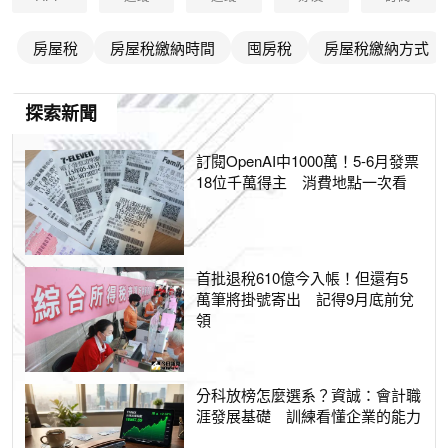
房屋稅
房屋稅繳納時間
囤房稅
房屋稅繳納方式
探索新聞
訂閱OpenAI中1000萬！5-6月發票
18位千萬得主 消費地點一次看
首批退稅610億今入帳！但還有5
萬筆將掛號寄出 記得9月底前兌
領
分科放榜怎麼選系？資誠：會計職
涯發展基礎 訓練看懂企業的能力