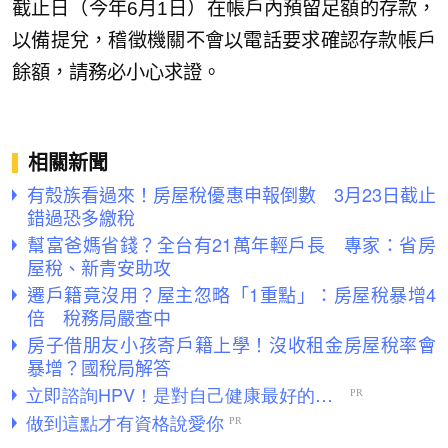
截止日（今年6月1日）在帳戶內預留足額的存款，
以備提兌，稽徵機關不會以電話要求確認存款帳戶
餘額，請務必小心求證。
相關新聞
有殼族看過來！房屋稅優惠申報倒數 3月23日截止
錯過恐多繳稅
幫富爸媽省錢？全台有21萬年輕戶長 專家：省房
屋稅、新青安助攻
遷戶籍竟沒用？屋主忽略「1重點」：房屋稅暴增4
倍 稅務局嚴查中
房子借朋友小孩寄戶籍上學！沒收租金房屋稅率會
暴增？國稅局解答