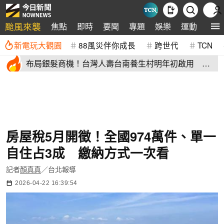
颱風來襲
焦點
即時
要聞
專題
娛樂
運動
全球
新電玩大觀園
88風災伴你成長
跨世代
TCN
布局銀髮商機！台灣人壽台南養生村明年初啟用 月
繳4萬就能入住
房屋稅5月開徵！全國974萬件、單一
自住占3成 繳納方式一次看
記者
顏真真
／台北報導
2026-04-22 16:39:54