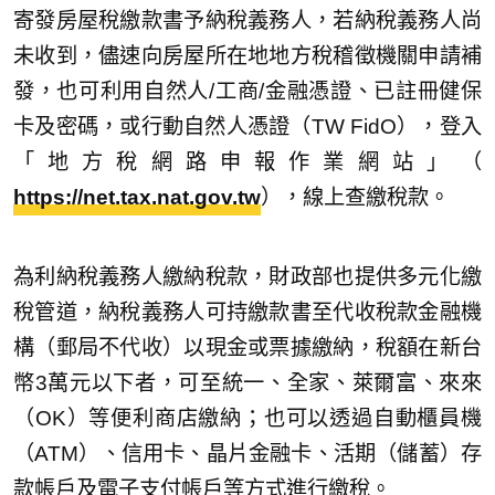
寄發房屋稅繳款書予納稅義務人，若納稅義務人尚
未收到，儘速向房屋所在地地方稅稽徵機關申請補
發，也可利用自然人/工商/金融憑證、已註冊健保
卡及密碼，或行動自然人憑證（TW FidO），登入
「地方稅網路申報作業網站」（
https://net.tax.nat.gov.tw
），線上查繳稅款。
為利納稅義務人繳納稅款，財政部也提供多元化繳
稅管道，納稅義務人可持繳款書至代收稅款金融機
構（郵局不代收）以現金或票據繳納，稅額在新台
幣3萬元以下者，可至統一、全家、萊爾富、來來
（OK）等便利商店繳納；也可以透過自動櫃員機
（ATM）、信用卡、晶片金融卡、活期（儲蓄）存
款帳戶及電子支付帳戶等方式進行繳稅。