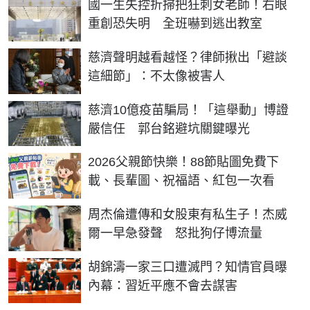
國一生失控折掃把狂刺女老師！右眼
重創恐失明 全班嚇到逃出教室
慈濟聲明越看越怪？律師揪出「避談
這細節」：不太像被害人
慈濟10億疫苗騙局！「這舉動」博證
嚴信任 郭台銘避坑關鍵曝光
2026父親節快樂！88節貼圖免費下
載、長輩圖、祝福語、紅包一次看
周杰倫遭傳和女股東有私生子！杰威
爾一早急發聲 怒批狗仔博流量
胡錦濤一家三口遭滅門？知情官員曝
內幕：習近平應不會去謀害