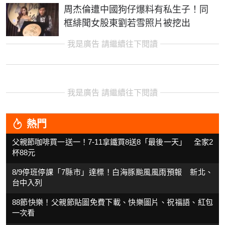
周杰倫遭中國狗仔爆料有私生子！同
框緋聞女股東劉若雪照片被挖出
我是廣告 請繼續往下閱讀
我是廣告 請繼續往下閱讀
熱門
父親節咖啡買一送一！7-11拿鐵買8送8「最後一天」 全家2
杯88元
8/9停班停課「7縣市」達標！白海豚颱風風雨預報 新北、
台中入列
88節快樂！父親節貼圖免費下載、快樂圖片、祝福語、紅包
一次看