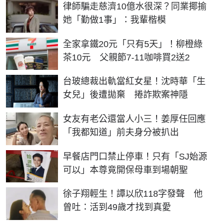
律師騙走慈濟10億水很深？同業揶揄
她「勤做1事」：我輩楷模
全家拿鐵20元「只有5天」！柳橙綠
茶10元 父親節7-11咖啡買2送2
台玻總裁出軌當紅女星！沈時華「生
女兒」後遭拋棄 捲詐欺案神隱
女友有老公還當人小三！姜厚任回應
「我都知道」前夫身分被扒出
早餐店門口禁止停車！只有「SJ始源
可以」本尊竟開保母車到場朝聖
徐子翔輕生！譚以欣118字發聲 他
曾吐：活到49歲才找到真愛