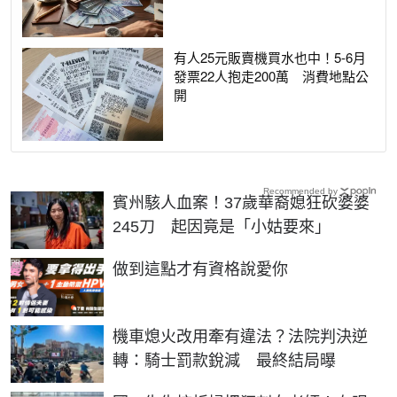
有人25元販賣機買水也中！5-6月
發票22人抱走200萬 消費地點公
開
Recommended by
賓州駭人血案！37歲華裔媳狂砍婆婆
245刀 起因竟是「小姑要來」
PR
做到這點才有資格說愛你
機車熄火改用牽有違法？法院判決逆
轉：騎士罰款銳減 最終結局曝