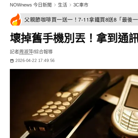
NOWnews 今日新聞
生活
3C車市
父親節咖啡買一送一！7-11拿鐵買8送8「最後一
壞掉舊手機別丟！拿到通訊
記者
周淑萍
/綜合報導
2026-04-22 17:49:56