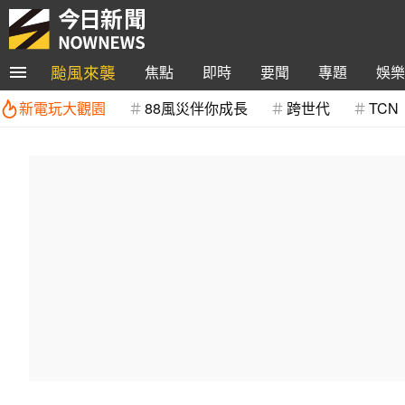
颱風來襲
焦點
即時
要聞
專題
娛樂
新電玩大觀園
88風災伴你成長
跨世代
TCN