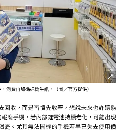
金，消費再加碼送衛生紙。（圖／官方提供）
去回收，而是習慣先收著，想說未來也許還能
的報廢手機，若內部鋰電池持續老化，可能出現
隱憂。尤其無法開機的手機若早已失去使用價