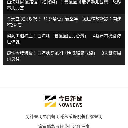
白海豚颱風路徑「搖擺游」！暴風圈可能擦邊北台灣 恐籠
罩北北基
今天立秋別吵架！「犯7禁忌」衰整年 錢包快放新鈔：開運
6招速看
游到黑潮補血！白海豚「暴風圈貼北台灣」 4縣市有機會停
班停課
最快今發海警！白海豚暴風圈「明晚觸警戒線」 3天紫爆風
雨最猛
防詐聲明
免責聲明
隱私權聲明
著作權聲明
會員條款
關於我們
合作提案