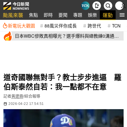
颱風來襲
運動
焦點
即時
要聞
專題
娛樂
全
新電玩大觀園
88風災伴你成長
跨世代
TCN
日本WBC慘敗真相曝光？選手爆料與總教練0溝通
連大谷翔平都吐槽
道奇國聯無對手？教士步步進逼 羅
伯斯泰然自若：我一點都不在意
記者
黃建霖
/綜合報導
2026-04-22 17:54:51