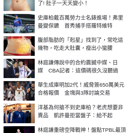
了! 肚子一天天變小！
史庫柏戴百萬勞力士名錶進場！弗里
曼變保鑣 首秀捕手搭羅特維特
PR
腹部脂肪的「剋星」找到了，常吃這
幾物，吃走大肚囊，瘦出小蠻腰
林庭謙傳說中的合約震撼中媒、日
媒 CBA記者：這價碼很久沒聽過
華生成庫明加2代！威脅簽650萬美元
合格報價 金塊與3隊討論交易
洋基為何搶不到史庫柏？老虎想要非
賣品 凱許曼拒當盤子：給不起
林庭謙重磅空降戰神！盤點TPBL最頂