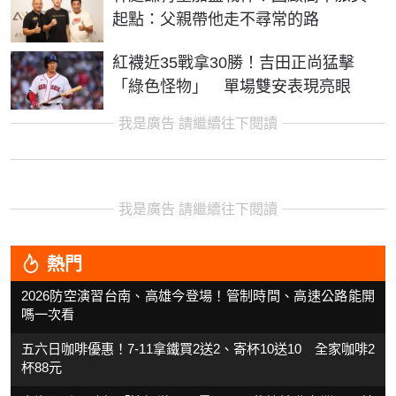
起點：父親帶他走不尋常的路
紅襪近35戰拿30勝！吉田正尚猛擊
「綠色怪物」 單場雙安表現亮眼
我是廣告 請繼續往下閱讀
我是廣告 請繼續往下閱讀
熱門
2026防空演習台南、高雄今登場！管制時間、高速公路能開
嗎一次看
五六日咖啡優惠！7-11拿鐵買2送2、寄杯10送10 全家咖啡2
杯88元