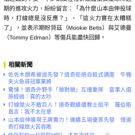
期的進攻火力，紛紛留言：「為什麼山本由伸投球
時，打線總是沒反應？」、「這火力實在太糟糕
了」，並表示期盼貝茲（Mookie Betts）與艾德曼
（Tommy Edman）等傷兵能盡快回歸。
相關新聞
佐佐木朗希被拔先發？道奇拒絕自殺式調度 牛棚
失火急尋冠軍棄將
驚悚！道奇外野手「臉對臉」互撞重摔 當事人還
原經過：真的太吵
打線熄火不敵巨人！道奇戰績遭教士追平 羅伯斯
直言：我不太在意
山本由伸展現王牌實力！連續五場優質先發 惜道
奇打線熄火苦吞敗