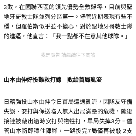
3敗，在國聯西區的領先優勢全數歸零，目前與聖
地牙哥教士隊並列分區第一。儘管近期表現有些不
穩，但羅伯斯似乎並不擔心，對於聖地牙哥教士隊
的進逼，他直言：「我一點都不在意其他球隊。」
我是廣告 請繼續往下閱讀
山本由伸好投難救打線 敗給首局亂流
日籍強投山本由伸今日首局遭遇亂流，因隊友守備
失誤、安打與保送陷入無人出局滿壘的危機，隨後
接連被敲出適時安打與犧牲打，單局失掉3分。儘
管山本隨即穩住陣腳，一路投完7局僅再被敲 2支