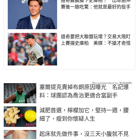
賽後一臉吃驚：他就是最好的投手
道奇要把大聯盟玩壞？交易大限盯
上賽揚史庫柏 美媒：不搶才奇怪
Recommended by
塞爾提克賣掉布朗原因曝光 名記爆
料：球團認為喬治更適合當副手
PR
減肥首選，檸檬加它，堅持一週，腰
細了，瘦到你懷疑人生
PR
起床就先做件事，沒三天小腹就不見