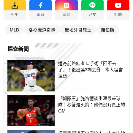
APP
追蹤
追蹤
好友
訂閱
MLB
洛杉磯道奇隊
聖地牙哥教士
羅伯斯
探索新聞
道奇前終結者TJ手術「回不去
了」！復出連3場丟分 本人坦言
沮喪
「轉隊王」施洛德談生涯最差球
隊！秒答是火箭：他們沒有真正的
GM
道奇震撼搶下史庫柏！ 山本由伸