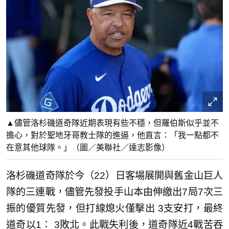
▲儘管洛杉磯道奇隊近期表現有些不穩，但羅伯斯似乎並不
擔心，對於聖地牙哥教士隊的進逼，他直言：「我一點都不
在意其他球隊。」（圖／美聯社／達志影像）
洛杉磯道奇隊於今（22）日客場展開與舊金山巨人
隊的三連戰，儘管先發投手山本由伸繳出7局7次三
振的優質先發，但打線熄火僅擊出 3支安打，最終
道奇以1： 3敗北。此戰失利後，道奇隊近4戰苦吞