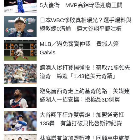
5大後衛 MVP高錦瑋恐迎魔王關
日本WBC慘敗真相曝光？選手爆料與
總教練0溝通 連大谷翔平都吐槽
MLB／避免薪資仲裁 費城人簽
Galvis
釀酒人爆打賽揚強投！豪取71勝領先
道奇 締造「1.43億美元奇蹟」
避免唐西奇走上約基奇的路！美媒建
議湖人一招安撫：搶極品3D側翼
大谷翔平狂炸雙響炮！加盟道奇扛
135轟 有望打破貝比魯斯神紀錄
林庭謙有望加盟戰神！回顧高中旅美