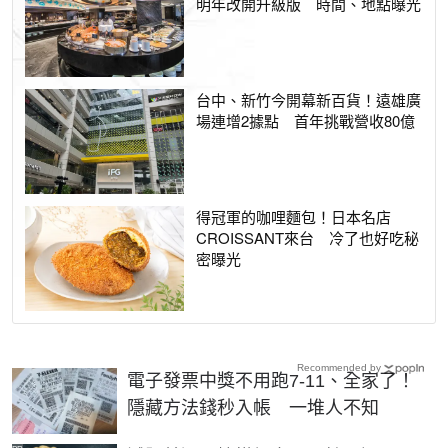
明年改開升級版 時間、地點曝光
台中、新竹今開幕新百貨！遠雄廣
場連增2據點 首年挑戰營收80億
得冠軍的咖哩麵包！日本名店
CROISSANT來台 冷了也好吃秘
密曝光
Recommended by
電子發票中獎不用跑7-11、全家了！
隱藏方法錢秒入帳 一堆人不知