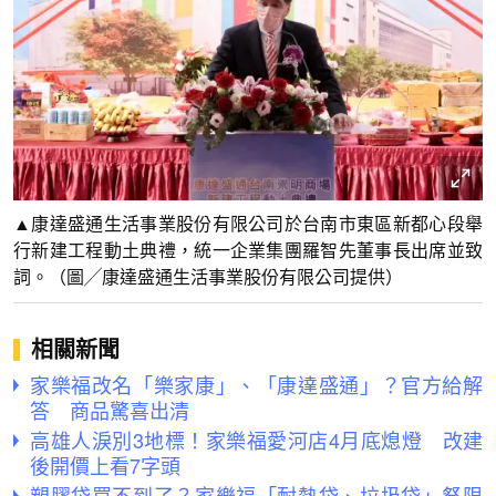
▲康達盛通生活事業股份有限公司於台南市東區新都心段舉
行新建工程動土典禮，統一企業集團羅智先董事長出席並致
詞。（圖╱康達盛通生活事業股份有限公司提供）
相關新聞
家樂福改名「樂家康」、「康達盛通」？官方給解
答 商品驚喜出清
高雄人淚別3地標！家樂福愛河店4月底熄燈 改建
後開價上看7字頭
塑膠袋買不到了？家樂福「耐熱袋、垃圾袋」祭限