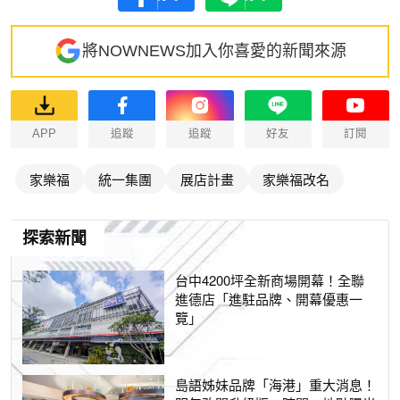
將NOWNEWS加入你喜愛的新聞來源
APP
追蹤
追蹤
好友
訂閱
家樂福
統一集團
展店計畫
家樂福改名
探索新聞
台中4200坪全新商場開幕！全聯
進德店「進駐品牌、開幕優惠一
覽」
島語姊妹品牌「海港」重大消息！