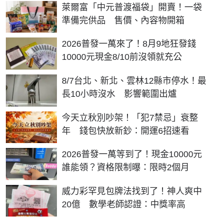
萊爾富「中元普渡福袋」開賣！一袋
準備完供品 售價、內容物開箱
2026普發一萬來了！8月9地狂發錢
10000元現金8/10前沒領就充公
8/7台北、新北、雲林12縣市停水！最
長10小時沒水 影響範圍出爐
今天立秋別吵架！「犯7禁忌」衰整
年 錢包快放新鈔：開運6招速看
2026普發一萬等到了！現金10000元
誰能領？資格限制曝：限時2個月
威力彩罕見包牌法找到了！神人爽中
20億 數學老師認證：中獎率高