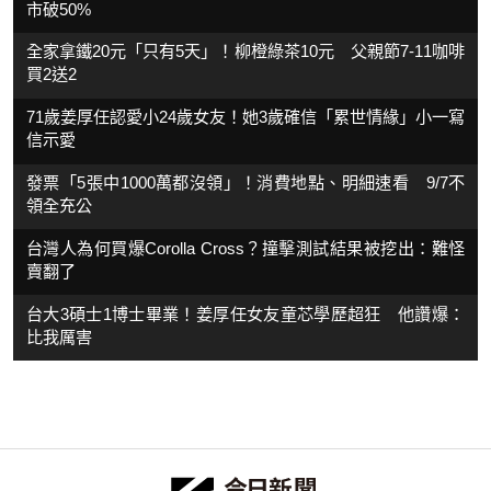
市破50%
全家拿鐵20元「只有5天」！柳橙綠茶10元 父親節7-11咖啡
買2送2
71歲姜厚任認愛小24歲女友！她3歲確信「累世情緣」小一寫
信示愛
發票「5張中1000萬都沒領」！消費地點、明細速看 9/7不
領全充公
台灣人為何買爆Corolla Cross？撞擊測試結果被挖出：難怪
賣翻了
台大3碩士1博士畢業！姜厚任女友童芯學歷超狂 他讚爆：
比我厲害