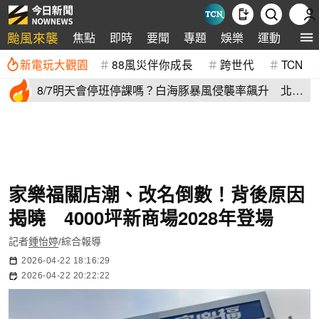
颱風來襲
焦點
即時
要聞
專題
娛樂
運動
全球
新電玩大觀園
88風災伴你成長
跨世代
TCN
8/7明天會停班停課嗎？白海豚暴風侵襲率飆升 北北
基6縣市破50%
家樂福關店潮、改名倒數！背後原因
揭曉 4000坪新商場2028年登場
記者
鍾怡婷
/綜合報導
2026-04-22 18:16:29
2026-04-22 20:22:22