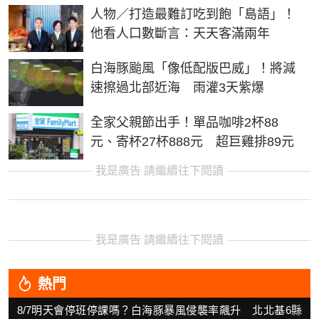
人物／打造最難訂吃到飽「島語」！
他看人口數斷言：天天客滿兩年
白海豚颱風「像低配版巴威」！將減
速擦過北部近海 雨灌3天紫爆
全家父親節出手！單品咖啡2杯88
元、寄杯27杯888元 超巨雞排89元
我是廣告 請繼續往下閱讀
我是廣告 請繼續往下閱讀
熱門
8/7明天會停班停課嗎？白海豚暴風侵襲率飆升 北北基6縣