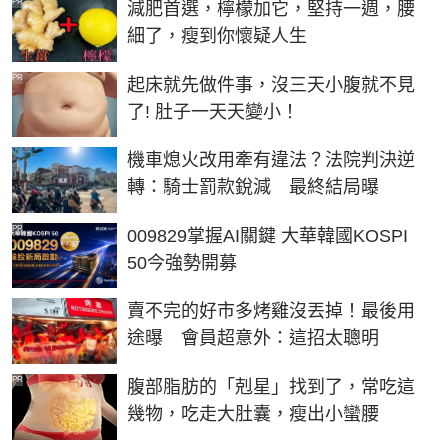
PR
減肥首選，檸檬加它，堅持一週，腰
細了，瘦到你懷疑人生
PR
起床就先做件事，沒三天小腹就不見
了! 肚子一天天變小！
機車熄火改用牽有違法？法院判決逆
轉：騎士罰款銳減 最終結局曝
PR
009829掌握AI關鍵 大華韓國KOSPI
50今強勢開募
賣不完的好市多烤雞沒丟掉！最後用
途曝 會員超意外：這招太聰明
PR
腹部脂肪的「剋星」找到了，常吃這
幾物，吃走大肚囊，瘦出小蠻腰