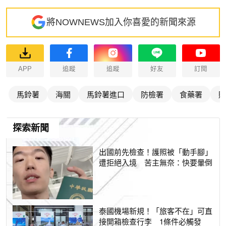
將NOWNEWS加入你喜愛的新聞來源
APP
追蹤
追蹤
好友
訂閱
馬鈴薯
海關
馬鈴薯進口
防檢署
食藥署
財
探索新聞
出國前先檢查！護照被「動手腳」
遭拒絕入境 苦主無奈：快要暈倒
泰國機場新規！「旅客不在」可直
接開箱檢查行李 1條件必觸發