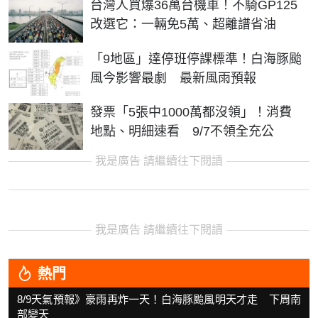
台灣人買爆36萬台機車！不騎GP125
改選它：一輛免5萬、超離譜省油
「9地區」達停班停課標準！白海豚颱
風今影響最劇 最新風雨預報
發票「5張中1000萬都沒領」！消費
地點、明細速看 9/7不領全充公
我是廣告 請繼續往下閱讀
我是廣告 請繼續往下閱讀
熱門
8/9天氣預報》豪雨再炸一天！白海豚颱風明天才走 下周南
部變天