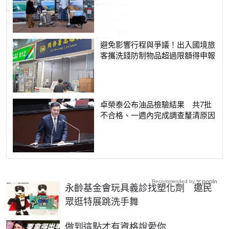
避免影響行程與爭議！出入國境旅
客攜洗錢防制物品超過限額得申報
卓榮泰公布油品檢驗結果 共7批
不合格、一週內完成調查釐清原因
Recommended by
永齡基金會玩具義診找塑化劑 邀民
眾逛特展跳洗手舞
PR
做到這點才有資格說愛你