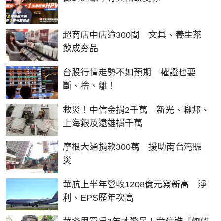
超商店中店逾300間 文具、養生茶
飲成夯品
台股行情走勢不如預期 權證也要
斷、捨、離！
救災！中信金捐2千萬 新光、聯邦、
上海銀及遠雄捐千萬
摩根大通捐款300萬 援助南台灣賑
災
華航上半年營收1208億元寫新高 淨
利、EPS歷年次高