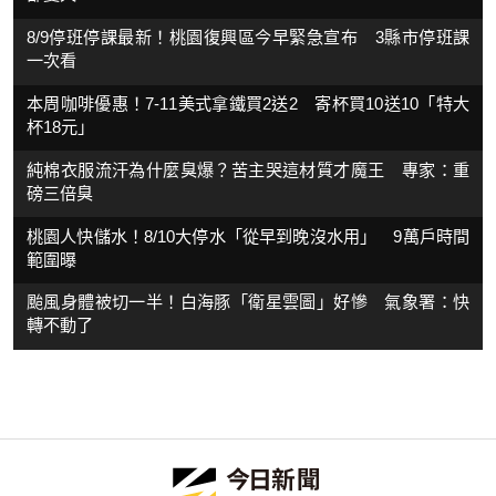
8/9停班停課最新！桃園復興區今早緊急宣布 3縣市停班課
一次看
本周咖啡優惠！7-11美式拿鐵買2送2 寄杯買10送10「特大
杯18元」
純棉衣服流汗為什麼臭爆？苦主哭這材質才魔王 專家：重
磅三倍臭
桃園人快儲水！8/10大停水「從早到晚沒水用」 9萬戶時間
範圍曝
颱風身體被切一半！白海豚「衛星雲圖」好慘 氣象署：快
轉不動了