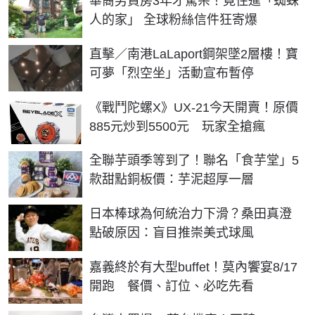
華裔男買房3年才驚呆！竟住進「蜘蛛
人的家」 全球粉絲信件狂寄爆
直擊／南港LaLaport鋼架墜2層樓！寶
可夢「烈空坐」活動宣布暫停
《戰鬥陀螺X》UX-21今天開賣！原價
885元炒到5500元 玩家全搶瘋
全聯芋頭季等到了！聯名「食芋堂」5
款甜點銅板價：芋泥超厚一層
日本棒球為何統治力下滑？桑田真澄
點破原因：盲目推崇美式球風
嘉義終於有大型buffet！莫內饗宴8/17
開跑 餐價、訂位、必吃先看