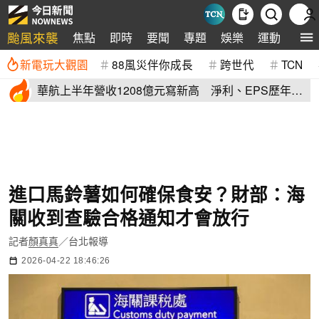
颱風來襲
焦點
即時
要聞
專題
娛樂
運動
全球
新電玩大觀園
88風災伴你成長
跨世代
TCN
華航上半年營收1208億元寫新高 淨利、EPS歷年次
高
進口馬鈴薯如何確保食安？財部：海
關收到查驗合格通知才會放行
記者
顏真真
／台北報導
2026-04-22 18:46:26