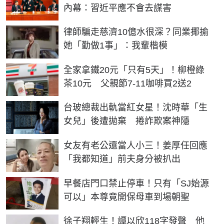
內幕：習近平應不會去謀害
律師騙走慈濟10億水很深？同業揶揄
她「勤做1事」：我輩楷模
全家拿鐵20元「只有5天」！柳橙綠
茶10元 父親節7-11咖啡買2送2
台玻總裁出軌當紅女星！沈時華「生
女兒」後遭拋棄 捲詐欺案神隱
女友有老公還當人小三！姜厚任回應
「我都知道」前夫身分被扒出
早餐店門口禁止停車！只有「SJ始源
可以」本尊竟開保母車到場朝聖
徐子翔輕生！譚以欣118字發聲 他