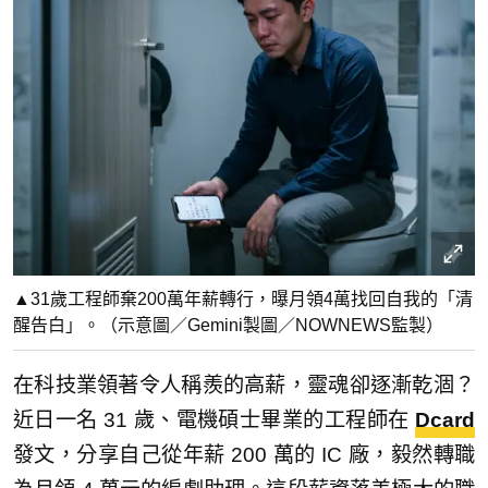
▲31歲工程師棄200萬年薪轉行，曝月領4萬找回自我的「清
醒告白」。（示意圖／Gemini製圖／NOWNEWS監製）
在科技業領著令人稱羨的高薪，靈魂卻逐漸乾涸？
近日一名 31 歲、電機碩士畢業的工程師在
Dcard
發文，分享自己從年薪 200 萬的 IC 廠，毅然轉職