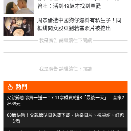
曾吐：活到49歲才找到真愛
周杰倫遭中國狗仔爆料有私生子！同
框緋聞女股東劉若雪照片被挖出
我是廣告 請繼續往下閱讀
我是廣告 請繼續往下閱讀
熱門
父親節咖啡買一送一！7-11拿鐵買8送8「最後一天」 全家2
杯88元
88節快樂！父親節貼圖免費下載、快樂圖片、祝福語、紅包
一次看