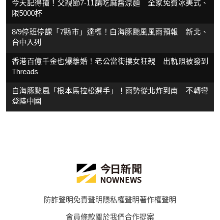
今天記得搶！父親節7-11請吃麻醬涼麵 全家免費冰美式、
限5000杯
8/9停班停課「7縣市」達標！白海豚颱風風雨預報 新北、
台中入列
香港百億千金也爆離婚！老公當街摟女狂親 出軌照被發到
Threads
白海豚颱風「根本馬拉松選手」！雨勢從北炸到南 不轉彎
登陸中國
防詐聲明
免責聲明
隱私權聲明
著作權聲明
會員條款
關於我們
合作提案