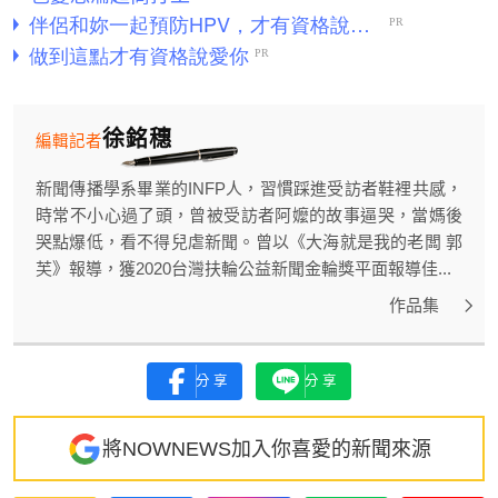
徐銘穗
編輯記者
新聞傳播學系畢業的INFP人，習慣踩進受訪者鞋裡共感，
時常不小心過了頭，曾被受訪者阿嬤的故事逼哭，當媽後
哭點爆低，看不得兒虐新聞。曾以《大海就是我的老闆 郭
芙》報導，獲2020台灣扶輪公益新聞金輪獎平面報導佳...
作品集
分享
分享
將NOWNEWS加入你喜愛的新聞來源