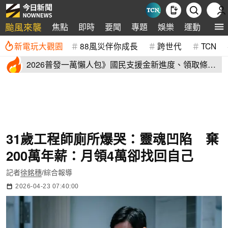
颱風來襲
焦點
即時
要聞
專題
娛樂
運動
全球
新電玩大觀園
88風災伴你成長
跨世代
TCN
2026普發一萬懶人包》國民支援金新進度、領取條
件、地方加碼速看
31歲工程師廁所爆哭：靈魂凹陷 棄
200萬年薪：月領4萬卻找回自己
記者
徐銘穗
/綜合報導
2026-04-23 07:40:00