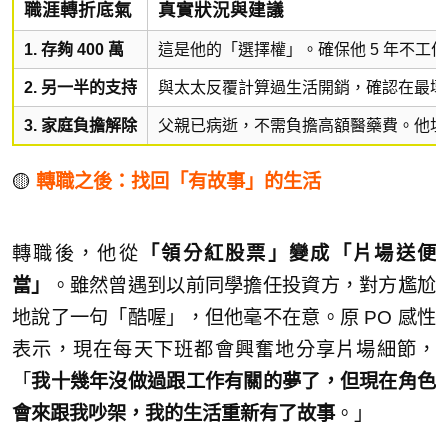
職涯轉折底氣
真實狀況與建議
1. 存夠 400 萬
這是他的「選擇權」。確保他 5 年不工
2. 另一半的支持
與太太反覆計算過生活開銷，確認在最壞
3. 家庭負擔解除
父親已病逝，不需負擔高額醫藥費。他坦
🟡
轉職之後：找回「有故事」的生活
轉職後，他從
「領分紅股票」變成「片場送便
當」
。雖然曾遇到以前同學擔任投資方，對方尷尬
地說了一句「酷喔」，但他毫不在意。原 PO 感性
表示，現在每天下班都會興奮地分享片場細節，
「
我十幾年沒做過跟工作有關的夢了，但現在角色
會來跟我吵架，我的生活重新有了故事
。」