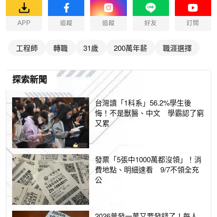
APP
追蹤
追蹤
好友
訂閱
工程師
轉職
31歲
200萬年薪
職涯選擇
探索新聞
台灣讀「1科系」56.2%學生後
悔！不是獸醫、中文 學霸認了窮
又累
發票「5張中1000萬都沒領」！消
費地點、明細速看 9/7不領全充
公
2026普發一萬又要發錢了！每人