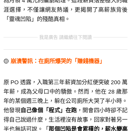
為月領 4 萬元的編劇助理。這段薪資落差極大的職
涯選擇，不僅讓網友熱議，更揭開了高薪族背後
「靈魂凹陷」的殘酷真相。
我是廣告 請繼續往下閱讀
🟡
崩潰警訊：在廁所爆哭的「賺錢機器」
原 PO 透露，入職第三年薪資加分紅便突破 200 萬
年薪，成為父母口中的驕傲。然而，他在 28 歲那
年的某個週三晚上，躲在公司廁所大哭了半小時。
他發現
自己像個「程式」在跑
，開會四小時卻不記
得自己說過什麼，生活裡沒有故事，回家對著另一
半也無話可說。「
那個凹陷是會累積的，薪水變高