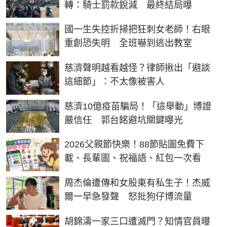
轉：騎士罰款銳減 最終結局曝
國一生失控折掃把狂刺女老師！右眼
重創恐失明 全班嚇到逃出教室
慈濟聲明越看越怪？律師揪出「避談
這細節」：不太像被害人
慈濟10億疫苗騙局！「這舉動」博證
嚴信任 郭台銘避坑關鍵曝光
2026父親節快樂！88節貼圖免費下
載、長輩圖、祝福語、紅包一次看
周杰倫遭傳和女股東有私生子！杰威
爾一早急發聲 怒批狗仔博流量
胡錦濤一家三口遭滅門？知情官員曝