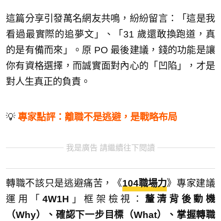
這篇分享引發萬名網友共鳴，紛紛留言：「這是我
看過最實際的追夢文」、「31 歲還敢換跑道，真
的是有備而來」。原 PO 最後建議，錢的功能是讓
你有資格選擇，而誠實面對內心的「凹陷」，才是
對人生真正的負責。
💡
專家點評：離職不是逃避，是戰略布局
我是廣告 請繼續往下閱讀
轉職不該只是逃避痛苦，《
104職場力
》專家建議
運用「
4W1H
」框架檢視：
釐清背後動機
（Why）、確認下一步目標（What）、掌握轉職