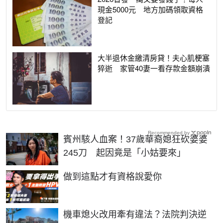
現金5000元 地方加碼領取資格
登記
大半退休金繳清房貸！夫心肌梗塞
猝逝 家管40妻一看存款金額崩潰
Recommended by
賓州駭人血案！37歲華裔媳狂砍婆婆
245刀 起因竟是「小姑要來」
PR
做到這點才有資格說愛你
機車熄火改用牽有違法？法院判決逆