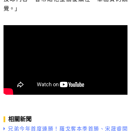
覺。」
相關新聞
兄弟今年首度連勝！羅戈奪本季首勝、宋晟睿開