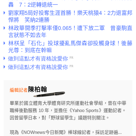
轟 7：2逆轉退統一
劉家翔5局好投奪生涯首勝！樂天桃猿4：2力退富邦
悍將 笑納2連勝
林政華開季打擊率僅0.065！遭下放二軍 曾豪駒直
言狀態不如去年
林栚呈「石化」投球擾亂馬傑森卻投觸身球！後藤
光尊：到底在幹嘛
陳柏翰
編輯記者
畢業於國立體育大學體育研究所運動社會學組，曾在中華
職棒後勤服務 10 年，並擔任《Yahoo Sports》運動記者。
因曾留學日本，對「野球留學生」議題特別關注。
現為《NOWnews今日新聞》棒球線記者，採訪足跡遍...