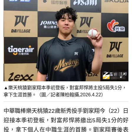
▲樂天桃猿劉家翔本季初登板，對富邦悍將主投5局失1分，
拿下生涯首勝。（圖／記者陳柏翰攝,2026.4.22）
中華職棒樂天桃猿22歲新秀投手劉家翔今（22）日
迎接本季初登板，對富邦悍將繳出5局失1分的好
投，拿下個人在中職生涯的首勝。劉家翔賽後表