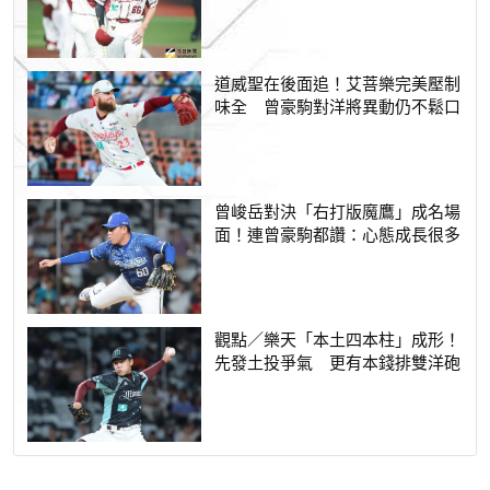
道威聖在後面追！艾菩樂完美壓制
味全 曾豪駒對洋將異動仍不鬆口
曾峻岳對決「右打版魔鷹」成名場
面！連曾豪駒都讚：心態成長很多
觀點／樂天「本土四本柱」成形！
先發土投爭氣 更有本錢排雙洋砲