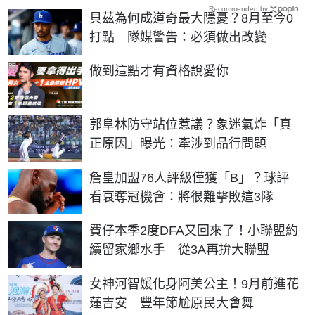
Recommended by
貝茲為何成道奇最大隱憂？8月至今0
打點 隊媒警告：必須做出改變
PR
做到這點才有資格說愛你
郭阜林防守站位惹議？象迷氣炸「真
正原因」曝光：牽涉到品行問題
詹皇加盟76人評級僅獲「B」？球評
看衰奪冠機會：將很難擊敗這3隊
費仔本季2度DFA又回來了！小聯盟約
續留家鄉水手 從3A再拚大聯盟
女神河智媛化身阿美公主！9月前進花
蓮吉安 豐年節尬原民大會舞