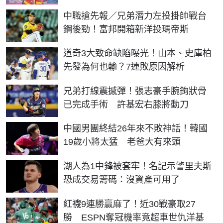
中職搶先報／兄弟潛力左投掛帥戰台
鋼後勁！富邦開箱新洋投瑪帝斯
道奇3大致命缺陷曝光！山本、史庫柏
先發為何也輸？7連敗原因解析
兄弟打線震撼彈！張志豪手腕鉤狀骨
已完成手術 許基宏右膝將動刀
中國男團終結26年來不敗神話！韓國
19歲小將太猛 老爸大有來頭
湖人為1中鋒被套牢！名記示警里夫斯
恐成交易籌碼：沒資產可用了
紅襪9連勝贏麻了！近30戰豪取27
勝 ESPN奪冠機率竟超車世仇洋基