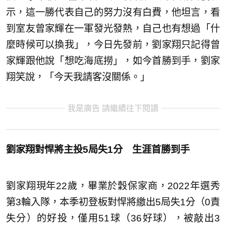
示，這一勝代表自己的努力沒有白費，他坦言，看
到室友曾家輝在一軍發光發熱，自己也有想過「什
麼時候可以換我」，今日先發前，劉家翔只記得曾
家輝跟他說「想吃海底撈」，如今首勝到手，劉家
翔笑說，「今天我請客沒關係。」
我是廣告 請繼續往下閱讀
劉家翔對悍將主投5局失1分 生涯首勝到手
劉家翔現年22歲，畢業於穀保家商，2022年選秀
第3輪入隊，本季初登板對悍將繳出5局失1分（0責
失分）的好投，僅用51球（36好球），被敲出3