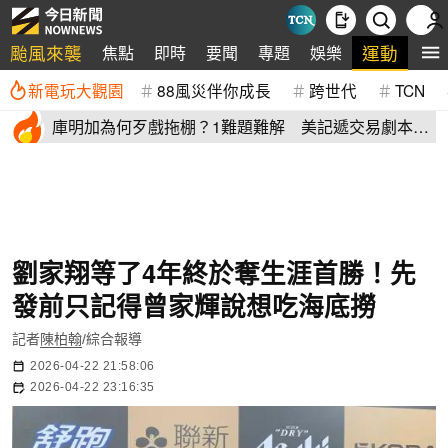
颱風來襲
運動
焦點
即時
要聞
專題
娛樂
全
新電玩大觀園
88風災伴你成長
跨世代
TCN
庫明加為何歹戲拖棚？1難題難解 美記遞交易劇本：
湖人簽4年長約
劉家翔等了4年終於奪生涯首勝！先
發前只記得曾家輝說想吃海底撈
記者
陳柏翰
/綜合報導
2026-04-22 21:58:06
2026-04-22 23:16:35