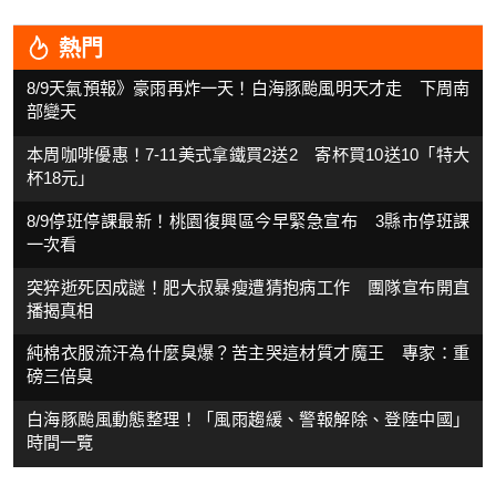
熱門
8/9天氣預報》豪雨再炸一天！白海豚颱風明天才走 下周南
部變天
本周咖啡優惠！7-11美式拿鐵買2送2 寄杯買10送10「特大
杯18元」
8/9停班停課最新！桃園復興區今早緊急宣布 3縣市停班課
一次看
突猝逝死因成謎！肥大叔暴瘦遭猜抱病工作 團隊宣布開直
播揭真相
純棉衣服流汗為什麼臭爆？苦主哭這材質才魔王 專家：重
磅三倍臭
白海豚颱風動態整理！「風雨趨緩、警報解除、登陸中國」
時間一覽