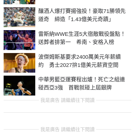
釀酒人爆打賽揚強投！豪取71勝領先
道奇 締造「1.43億美元奇蹟」
雷斯納WWE生涯5大宿敵戰役盤點！
送葬者排第一 希南、安格入榜
波傑姆斯基要求2400萬美元年薪續
約 勇士2027拚1億美元薪資空間
中華男籃亞運賽程出爐！死亡之組連
碰西亞3強 首戰就碰上屆銀牌
我是廣告 請繼續往下閱讀
我是廣告 請繼續往下閱讀