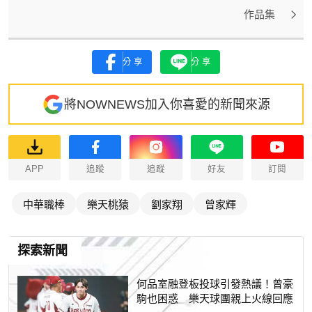
作品集
分享
分享
將NOWNEWS加入你喜愛的新聞來源
APP
追蹤
追蹤
好友
訂閱
中華職棒
樂天桃猿
劉家翔
曾家輝
探索新聞
何品室融登板投球引發熱議！曾豪
駒也困惑 樂天球團親上火線回應