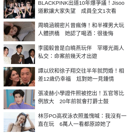
BLACKPINK出道10年爆爭議！Jisoo
道歉讓大家失望 成員全文1次看
周曉涵親密片曾瘋傳！和半裸男大玩
人體拱橋 她認了喝酒：很後悔
李國毅曾是白曉燕玩伴 罕曝光兩人
私交：命案前幾天才出遊
譚以欣和徐子翔交往半年就閃婚！相
差12歲仍幸福 尪對她一見鍾情
張凌赫小學證件照被挖出！五官等比
例放大 20年前就會打爵士鼓
林莎PO高衩泳衣照羞愧喊：我沒有一
直在玩 6萬人一看都原諒她了