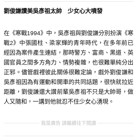
劉俊謙讚美吳彥祖太帥 少女心大噴發
在《寒戰1994》中，吳彥祖與劉俊謙分別扮演《寒
戰2》中張國柱、梁家輝的青年時代，在多年前已
經因為案件產生連結，那時警方、富商、黑道、英
國官員之間多方角力、情勢複雜，也很難單純分出
正邪。儘管戲裡彼此關係很難定論，戲外劉俊謙和
吳彥祖因為有運動和開車的共同話題，很快就拉近
距離，劉俊謙還大讚前輩吳彥祖不只是大帥哥，做
人又隨和，一講到他就忍不住少女心湧現。
我是廣告 請繼續往下閱讀