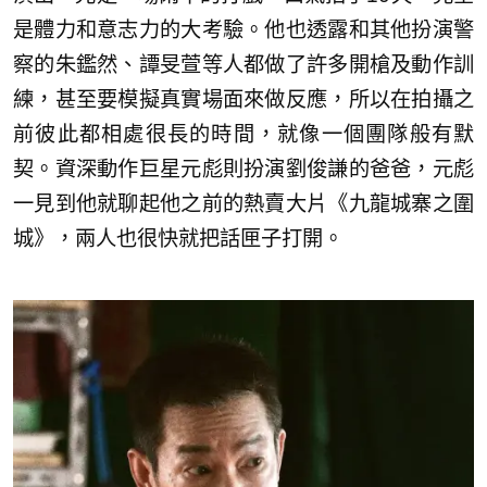
是體力和意志力的大考驗。他也透露和其他扮演警
察的朱鑑然、譚旻萱等人都做了許多開槍及動作訓
練，甚至要模擬真實場面來做反應，所以在拍攝之
前彼此都相處很長的時間，就像一個團隊般有默
契。資深動作巨星元彪則扮演劉俊謙的爸爸，元彪
一見到他就聊起他之前的熱賣大片《九龍城寨之圍
城》，兩人也很快就把話匣子打開。