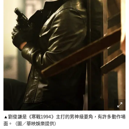
▲劉俊謙是《寒戰1994》主打的男神級要角，有許多動作場
面。（圖／華映娛樂提供）