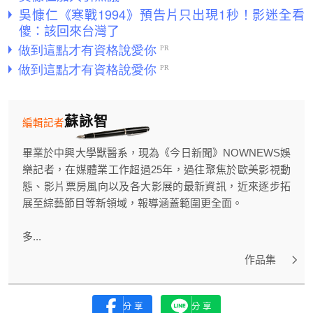
吳慷仁《寒戰1994》預告片只出現1秒！影迷全看
傻：該回來台灣了
蘇詠智
編輯記者
畢業於中興大學獸醫系，現為《今日新聞》NOWNEWS娛
樂記者，在媒體業工作超過25年，過往聚焦於歐美影視動
態、影片票房風向以及各大影展的最新資訊，近來逐步拓
展至綜藝節目等新領域，報導涵蓋範圍更全面。
多...
作品集
分享
分享