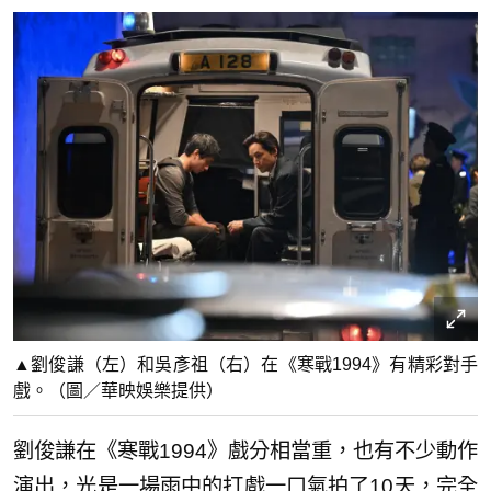
▲劉俊謙（左）和吳彥祖（右）在《寒戰1994》有精彩對手
戲。（圖／華映娛樂提供）
劉俊謙在《寒戰1994》戲分相當重，也有不少動作
演出，光是一場雨中的打戲一口氣拍了10天，完全