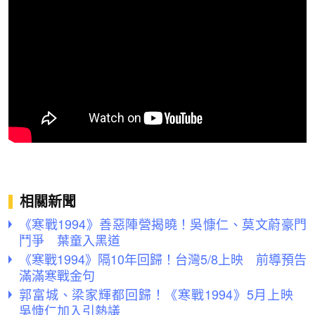
相關新聞
《寒戰1994》善惡陣營揭曉！吳慷仁、莫文蔚豪門
鬥爭 葉童入黑道
《寒戰1994》隔10年回歸！台灣5/8上映 前導預告
滿滿寒戰金句
郭富城、梁家輝都回歸！《寒戰1994》5月上映
吳慷仁加入引熱議