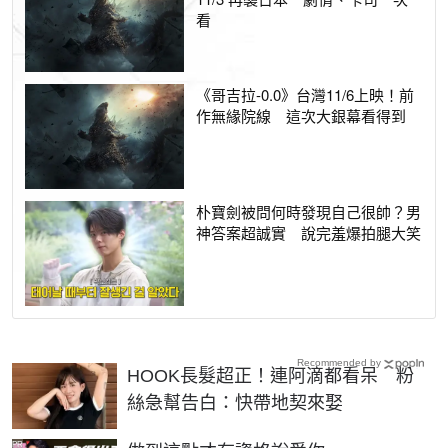
看
《哥吉拉-0.0》台灣11/6上映！前
作無緣院線 這次大銀幕看得到
朴寶劍被問何時發現自己很帥？男
神答案超誠實 說完羞爆拍腿大笑
Recommended by
HOOK長髮超正！連阿滴都看呆 粉
絲急幫告白：快帶地契來娶
PR