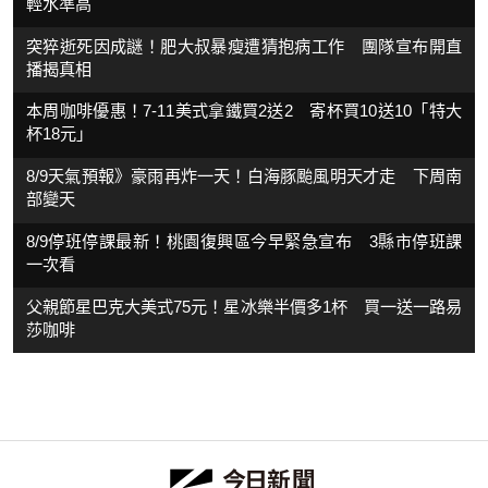
輕水準高
突猝逝死因成謎！肥大叔暴瘦遭猜抱病工作 團隊宣布開直
播揭真相
本周咖啡優惠！7-11美式拿鐵買2送2 寄杯買10送10「特大
杯18元」
8/9天氣預報》豪雨再炸一天！白海豚颱風明天才走 下周南
部變天
8/9停班停課最新！桃園復興區今早緊急宣布 3縣市停班課
一次看
父親節星巴克大美式75元！星冰樂半價多1杯 買一送一路易
莎咖啡