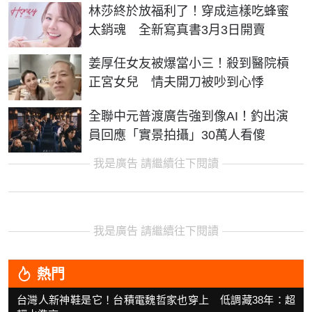
林莎終於放福利了！穿成這樣吃蜂蜜
太銷魂 全新寫真書3月3日開賣
姜厚任女友被爆當小三！殺到醫院槓
正宮女兒 情夫開刀被吵到心悸
全聯中元普渡廣告強到像AI！釣出演
員回應「實景拍攝」30萬人看傻
我是廣告 請繼續往下閱讀
我是廣告 請繼續往下閱讀
熱門
台灣人新神鞋是它！台積電魏哲家也穿上 低調藏38年：超