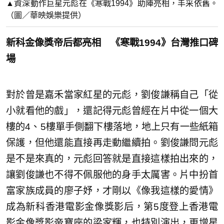
▲資深動作巨星元彪在《寒戰1994》助陣亮相，丰采依舊。
（圖／華映娛樂提供）
新科金像獎帝后都亮相 《寒戰1994》台灣推口碑
場
對於曾是嘉禾當家紅星的元彪，劉俊謙稱自己「從
小就看他的戲」，還記得元彪曾經在片中從一個大
樓的4、5樓單手側翻下樓落地，地上只有一些紙箱
保護，但他還能直接再走動繼續拍。劉俊謙問元彪
是不是來真的，元彪回答就是直接這樣拍出來的，
讓劉俊謙也不得不佩服他的身手太厲害。片中扮首
富家族成員的廖子妤，才剛以《像我這樣的愛情》
成為新科香港電影金像獎影后，第5度登上香港電
影金像獎影帝寶座的梁家輝，也特別演出，更增星