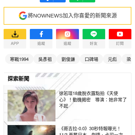
將NOWNEWS加入你喜愛的新聞來源
APP
追蹤
追蹤
好友
訂閱
寒戰1994
吳彥祖
劉俊謙
口碑場
元彪
梁
探索新聞
徐若瑄18歲脫衣露點拍《天使
心》！動機揭密 導演：她非常了
不起
《哥吉拉-0.0》30秒特報曝光！
11/3 再襲日本 劇情、卡司一次