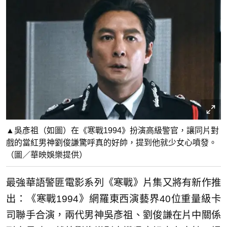
▲吳彥祖（如圖）在《寒戰1994》扮演高級警官，讓同片對
戲的當紅男神劉俊謙驚呼真的好帥，提到他就少女心噴發。
（圖／華映娛樂提供）
最強華語警匪電影系列《寒戰》片集又將有新作推
出：《寒戰1994》網羅東西演藝界40位重量級卡
司聯手合演，兩代男神吳彥祖、劉俊謙在片中關係