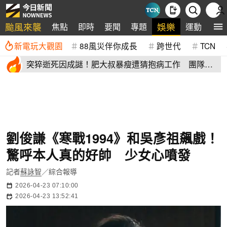
颱風來襲
娛樂
焦點
即時
要聞
專題
運動
全
新電玩大觀園
88風災伴你成長
跨世代
TCN
突猝逝死因成謎！肥大叔暴瘦遭猜抱病工作 團隊宣
布開直播揭真相
劉俊謙《寒戰1994》和吳彥祖飆戲！
驚呼本人真的好帥 少女心噴發
記者
蘇詠智
／綜合報導
2026-04-23 07:10:00
2026-04-23 13:52:41