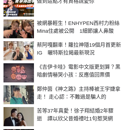
做到這點才有資格說愛你
被網暴輕生！ENHYPEN西村力粉絲
Mina住處被公開 1細節讓人鼻酸
蔡阿嘎翻車！蘿拉神隱19個月首更新
IG 曬特斯拉揭最新現況
《吉伊卡哇》電影中文版更划算？黑
暗劇情嚇哭小孩：反應值回票價
鄭仲茵《神之路》主持棒被王宇婕拿
走！ 走心認：不難過是騙人的
苦等37年真愛！徐子翔結婚2年驟
逝 譚以欣父昔婚禮吐1句惹哭網