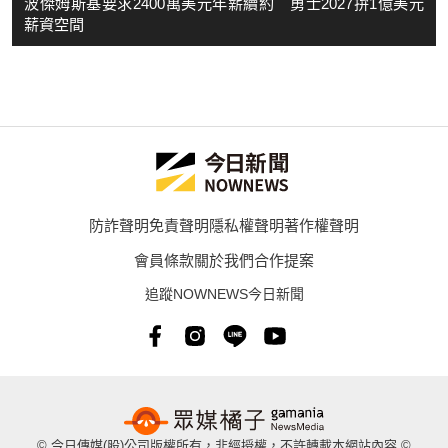
波傑姆斯基要求2400萬美元年薪續約 勇士2027拚1億美元
薪資空間
防詐聲明
免責聲明
隱私權聲明
著作權聲明
會員條款
關於我們
合作提案
追蹤NOWNEWS今日新聞
© 今日傳媒(股)公司版權所有，非經授權，不許轉載本網站內容 ©