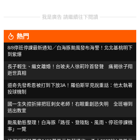
我是廣告 請繼續往下閱讀
熱門
8/8停班停課最新通知／白海豚颱風發布海警！北北基桃明下
到紫爆
長子輕生、繼女離婚！台玻夫人徐莉玲首發聲 痛揭徐子翔
逝世真相
道奇先發希恩被打到下放3A！羅伯斯罕見說重話：他太執著
投球機制
國一生失控折掃把狂刺女老師！右眼重創恐失明 全班嚇到
逃出教室
颱風動態整理！白海豚「路徑、登陸點、風雨、停班停課機
率」一覽