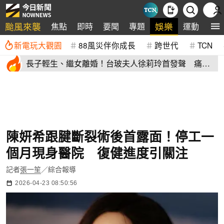
颱風來襲
娛樂
焦點
即時
要聞
專題
運動
全
新電玩大觀園
88風災伴你成長
跨世代
TCN
長子輕生、繼女離婚！台玻夫人徐莉玲首發聲 痛揭
徐子翔逝世真相
陳妍希跟腱斷裂術後首露面！停工一
個月現身醫院 復健進度引關注
記者
張一笙
／綜合報導
2026-04-23 08:50:56