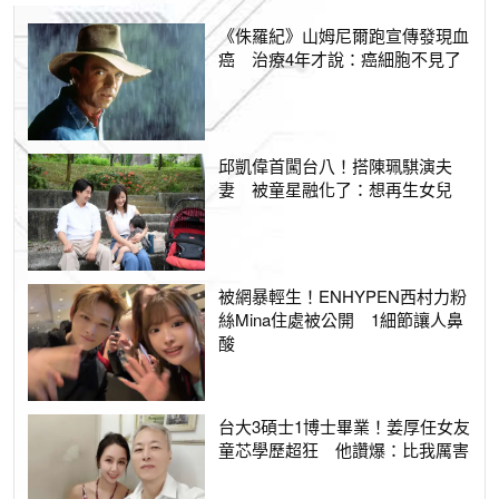
《侏羅紀》山姆尼爾跑宣傳發現血
癌 治療4年才說：癌細胞不見了
邱凱偉首闖台八！搭陳珮騏演夫
妻 被童星融化了：想再生女兒
被網暴輕生！ENHYPEN西村力粉
絲Mina住處被公開 1細節讓人鼻
酸
台大3碩士1博士畢業！姜厚任女友
童芯學歷超狂 他讚爆：比我厲害