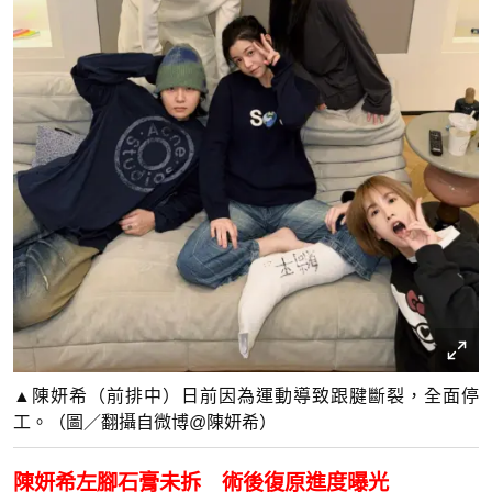
▲陳妍希（前排中）日前因為運動導致跟腱斷裂，全面停
工。（圖／翻攝自微博@陳妍希）
陳妍希左腳石膏未拆 術後復原進度曝光