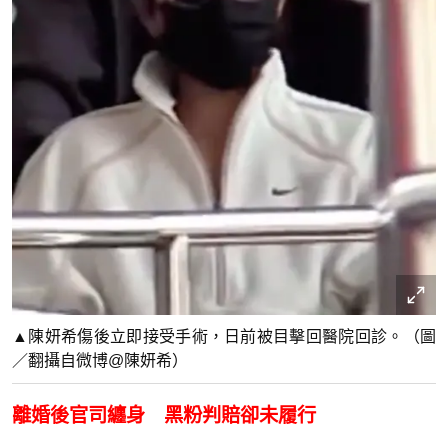
▲陳妍希傷後立即接受手術，日前被目擊回醫院回診。（圖
／翻攝自微博@陳妍希）
離婚後官司纏身 黑粉判賠卻未履行