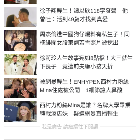
徐子翔輕生！譚以欣118字發聲 他
曾吐：活到49歲才找到真愛
周杰倫遭中國狗仔爆料有私生子！同
框緋聞女股東劉若雪照片被挖出
徐莉玲人生故事宛如8點檔！大三就生
下長子 竟遭前夫騙小孩夭折
被網暴輕生！ENHYPEN西村力粉絲
Mina住處被公開 1細節讓人鼻酸
西村力粉絲Mina是誰？名牌大學畢業
轉戰酒店妹 疑遭網暴直播輕生
我是廣告 請繼續往下閱讀