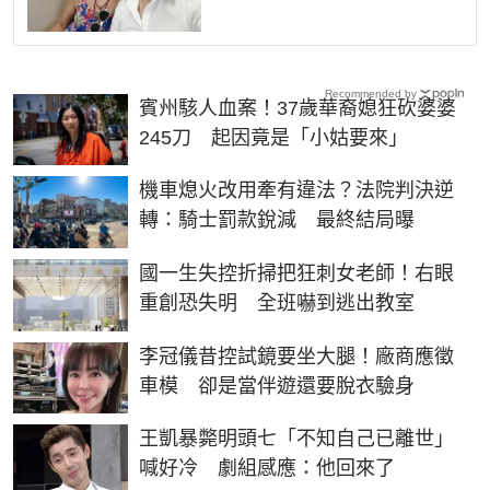
Recommended by
賓州駭人血案！37歲華裔媳狂砍婆婆
245刀 起因竟是「小姑要來」
機車熄火改用牽有違法？法院判決逆
轉：騎士罰款銳減 最終結局曝
國一生失控折掃把狂刺女老師！右眼
重創恐失明 全班嚇到逃出教室
李冠儀昔控試鏡要坐大腿！廠商應徵
車模 卻是當伴遊還要脫衣驗身
王凱暴斃明頭七「不知自己已離世」
喊好冷 劇組感應：他回來了