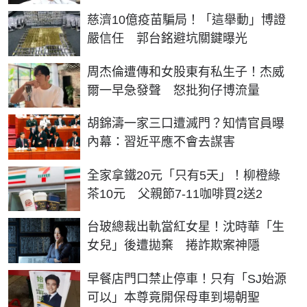
慈濟10億疫苗騙局！「這舉動」博證
嚴信任 郭台銘避坑關鍵曝光
周杰倫遭傳和女股東有私生子！杰威
爾一早急發聲 怒批狗仔博流量
胡錦濤一家三口遭滅門？知情官員曝
內幕：習近平應不會去謀害
全家拿鐵20元「只有5天」！柳橙綠
茶10元 父親節7-11咖啡買2送2
台玻總裁出軌當紅女星！沈時華「生
女兒」後遭拋棄 捲詐欺案神隱
早餐店門口禁止停車！只有「SJ始源
可以」本尊竟開保母車到場朝聖