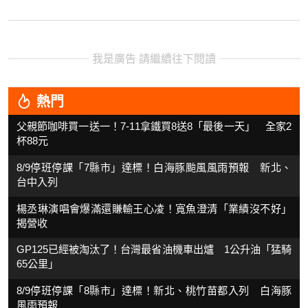
我是廣告 請繼續往下閱讀
熱門
父親節咖啡買一送一！7-11拿鐵買8送8「最後一天」 全家2
杯88元
8/9停班停課「7縣市」達標！白海豚颱風風雨預報 新北、
台中入列
楊丞琳演唱會爆滿還賺輸王心凌！寬魚澄清「業績沒不好」
揭營收
GP125已經被淘汰了！台灣最省油機車出爐 1公升油「猛騎
65公里」
8/9停班停課「8縣市」達標！新北、桃竹苗都入列 白海豚
風雨預報