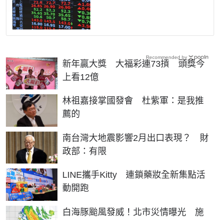
Recommended by
新年贏大獎 大福彩連73摃 頭獎今
上看12億
林祖嘉接掌國發會 杜紫軍：是我推
薦的
南台灣大地震影響2月出口表現？ 財
政部：有限
LINE攜手Kitty 連鎖藥妝全新集點活
動開跑
白海豚颱風發威！北市災情曝光 施