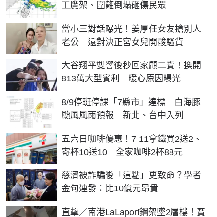
工鷹架、圍籬倒塌砸傷民眾
當小三對話曝光！姜厚任女友搶別人
老公 還對決正宮女兒開酸騷貨
大谷翔平雙響後秒回家顧二寶！換開
813萬大型賓利 暖心原因曝光
8/9停班停課「7縣市」達標！白海豚
颱風風雨預報 新北、台中入列
五六日咖啡優惠！7-11拿鐵買2送2、
寄杯10送10 全家咖啡2杯88元
慈濟被詐騙後「這點」更致命？學者
金句連發：比10億元昂貴
直擊／南港LaLaport鋼架墜2層樓！寶