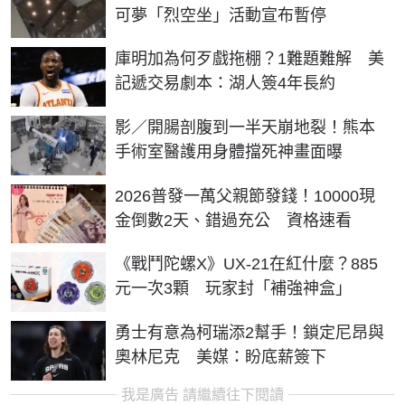
可夢「烈空坐」活動宣布暫停
庫明加為何歹戲拖棚？1難題難解 美
記遞交易劇本：湖人簽4年長約
影／開腸剖腹到一半天崩地裂！熊本
手術室醫護用身體擋死神畫面曝
2026普發一萬父親節發錢！10000現
金倒數2天、錯過充公 資格速看
《戰鬥陀螺X》UX-21在紅什麼？885
元一次3顆 玩家封「補強神盒」
勇士有意為柯瑞添2幫手！鎖定尼昂與
奧林尼克 美媒：盼底薪簽下
我是廣告 請繼續往下閱讀