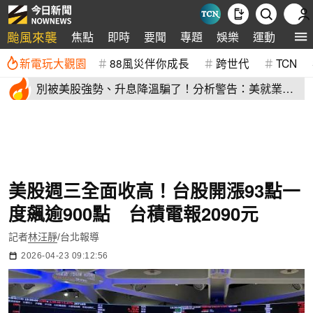
颱風來襲
焦點
即時
要聞
專題
娛樂
運動
全球
新電玩大觀園
88風災伴你成長
跨世代
TCN
別被美股強勢、升息降溫騙了！分析警告：美就業市
場恐比想像更冷
美股週三全面收高！台股開漲93點一
度飆逾900點 台積電報2090元
記者
林汪靜
/台北報導
2026-04-23 09:12:56