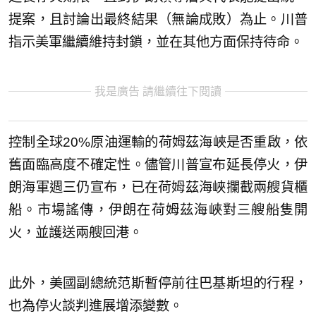
提案，且討論出最終結果（無論成敗）為止。川普
指示美軍繼續維持封鎖，並在其他方面保持待命。
我是廣告 請繼續往下閱讀
控制全球20%原油運輸的荷姆茲海峽是否重啟，依
舊面臨高度不確定性。儘管川普宣布延長停火，伊
朗海軍週三仍宣布，已在荷姆茲海峽攔截兩艘貨櫃
船。市場謠傳，伊朗在荷姆茲海峽對三艘船隻開
火，並護送兩艘回港。
此外，美國副總統范斯暫停前往巴基斯坦的行程，
也為停火談判進展增添變數。