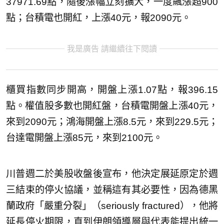
37971.69點，隨後漲幅立刻擴大，一度飆漲超900
點；台積電也開紅，上漲40元，報2090元。
我是廣告 請繼續往下閱讀
櫃買指數同步開高，開盤上漲1.07點，報396.15
點。權值股多數也開紅盤，台積電開盤上漲40元，
來到2090元；鴻海開盤上漲8.5元，來到229.5元；
台達電開盤上漲85元，來到2100元。
川普週二於美股收盤後宣布，他決定展延原定於週
三結束的停火協議，並稱這有其必要性，因為德黑
蘭政府「嚴重分裂」（seriously fractured），他將
延長停火期限，直到伊朗領導層與代表能提出統一