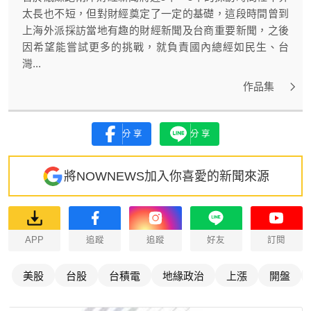
太長也不短，但對財經奠定了一定的基礎，這段時間曾到
上海外派採訪當地有趣的財經新聞及台商重要新聞，之後
因希望能嘗試更多的挑戰，就負責國內總經如民生、台
灣...
作品集
分享
分享
將NOWNEWS加入你喜愛的新聞來源
APP
追蹤
追蹤
好友
訂閱
美股
台股
台積電
地緣政治
上漲
開盤