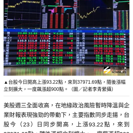
▲台股今日開高上漲93.22點，來到37971.69點，隨後漲幅
立刻擴大，一度飆漲超900點。（圖／記者李青縈攝）
美股週三全面收高，在地緣政治風險暫時降溫與企
業財報表現強勁的帶動下，主要指數同步走揚，台
股今（23）日同步開高，上漲93.22點，來到