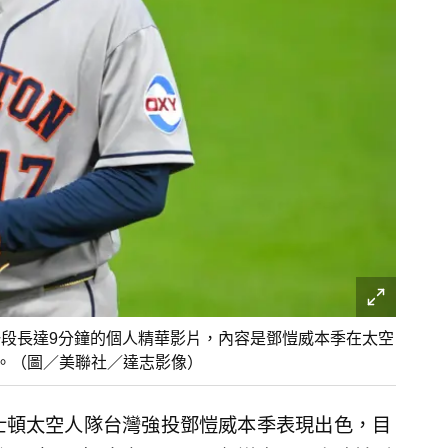
架一段長達9分鐘的個人精華影片，內容是鄧愷威本季在太空
看。（圖／美聯社／達志影像）
士頓太空人隊台灣強投鄧愷威本季表現出色，目