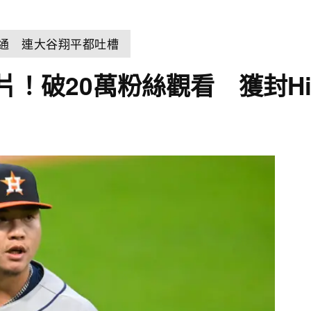
溝通 連大谷翔平都吐槽
破20萬粉絲觀看 獲封High