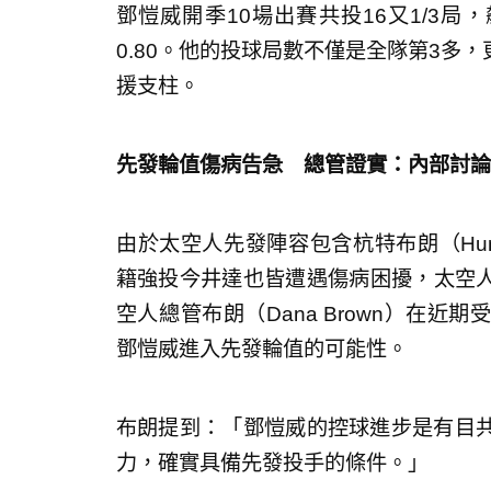
鄧愷威開季10場出賽共投16又1/3局
0.80。他的投球局數不僅是全隊第3多
援支柱。
先發輪值傷病告急 總管證實：內部討論
由於太空人先發陣容包含杭特布朗（Hunter B
籍強投今井達也皆遭遇傷病困擾，太空人
空人總管布朗（Dana Brown）在
鄧愷威進入先發輪值的可能性。
布朗提到：「鄧愷威的控球進步是有目共睹
力，確實具備先發投手的條件。」