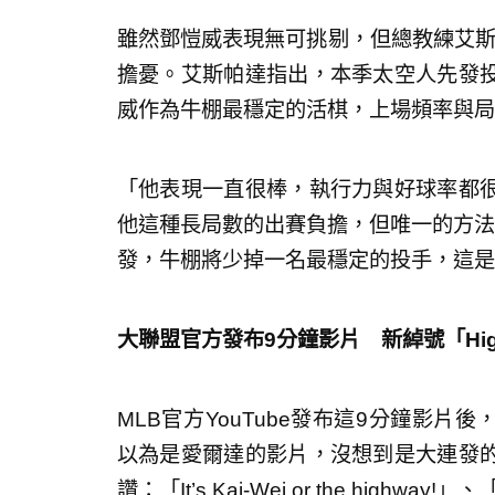
雖然鄧愷威表現無可挑剔，但總教練艾斯帕達
擔憂。艾斯帕達指出，本季太空人先發
威作為牛棚最穩定的活棋，上場頻率與局
「他表現一直很棒，執行力與好球率都
他這種長局數的出賽負擔，但唯一的方法
發，牛棚將少掉一名最穩定的投手，這是
大聯盟官方發布9分鐘影片 新綽號「Highw
MLB官方YouTube發布這9分鐘影片
以為是愛爾達的影片，沒想到是大連發
讚：「It’s Kai-Wei or the highwa