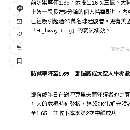
前防禦率僅1.65，還投出16次三振。大聯
上架一段長達9分鐘的個人精華影片，內
已經吸引超過20萬名球迷觀看。更有美
「Highway Teng」的霸氣稱號。
我是廣告
防禦率降至1.65 鄧愷威成太空人牛棚
鄧愷威昨日在對陣克里夫蘭守護者的比賽
有人的危機時刻登板，連飆2K化解守護者
至1.65，並收下本季第2次中繼成功。