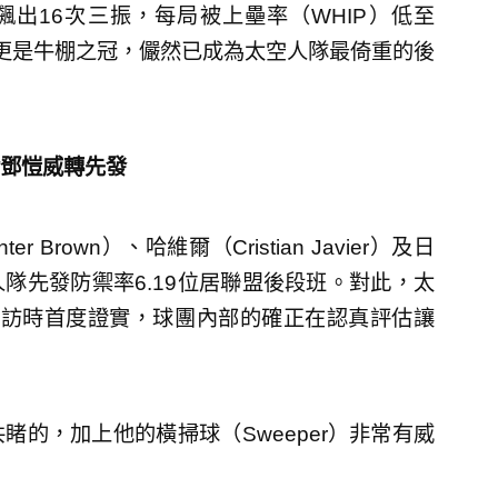
，飆出16次三振，每局被上壘率（WHIP）低至
，更是牛棚之冠，儼然已成為太空人隊最倚重的後
鄧愷威轉先發
rown）、哈維爾（Cristian Javier）及日
隊先發防禦率6.19位居聯盟後段班。對此，太
近期受訪時首度證實，球團內部的確正在認真評估讓
的，加上他的橫掃球（Sweeper）非常有威