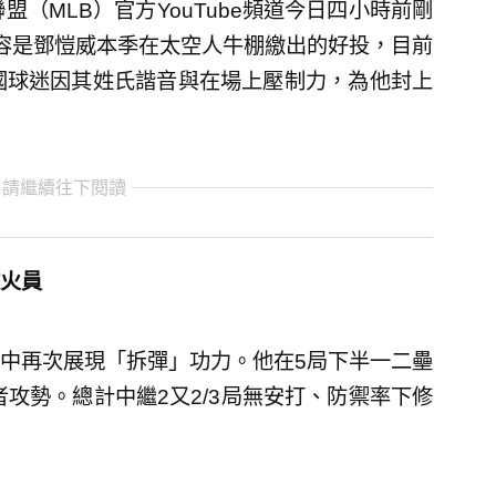
盟（MLB）官方YouTube頻道今日四小時前剛
容是鄧愷威本季在太空人牛棚繳出的好投，目前
國球迷因其姓氏諧音與在場上壓制力，為他封上
 請繼續往下閱讀
救火員
中再次展現「拆彈」功力。他在5局下半一二壘
攻勢。總計中繼2又2/3局無安打、防禦率下修