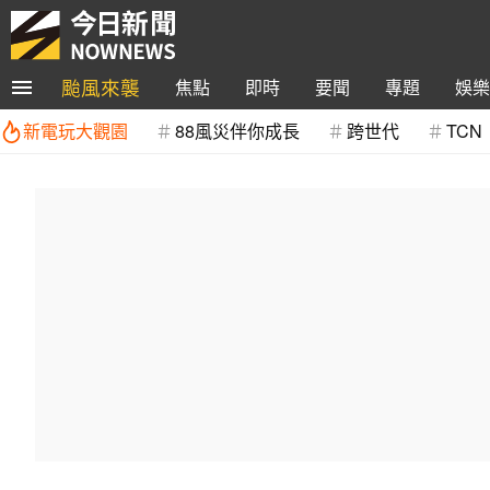
颱風來襲
焦點
即時
要聞
專題
娛樂
新電玩大觀園
88風災伴你成長
跨世代
TCN