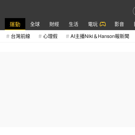
運動
全球
財經
生活
電玩
影音
台灣前線
心理假
AI主播Niki＆Hanson報新聞