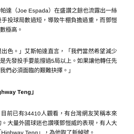
（Joe Espada）在盛讚之餘也流露出一絲
投手投球局數過短，導致牛棚負擔過重，而鄧愷
數極高。
很出色。」艾斯帕達直言，「我們當然希望減少
是先發投手要能撐過5局以上。如果讓他轉任先
我們必須面臨的艱難抉擇。」
ay Teng」
後，目前已有34410人觀看，有台灣網友笑稱本來
的。大量外國球迷也讚嘆鄧愷威的表現，有人大
y!」、「Highway Teng」，為他取了新綽號。