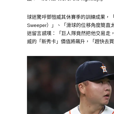
球迷驚呼鄧愷威其休賽季的訓練成果，「他
Sweeper）」、「滑球的位移角度簡
迷留言感嘆：「巨人隊竟然把他交易走
威的「新秀卡」價值將飆升，「趕快去買