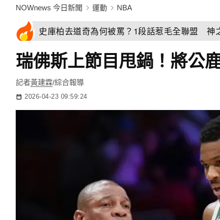
NOWnews 今日新聞
運動
NBA
史庫柏去道奇為何被罵？1段話惹毛全聯盟 神
瑞佛斯上節目甩鍋！將公
記者
黃建霖
/綜合報導
2026-04-23 09:59:24