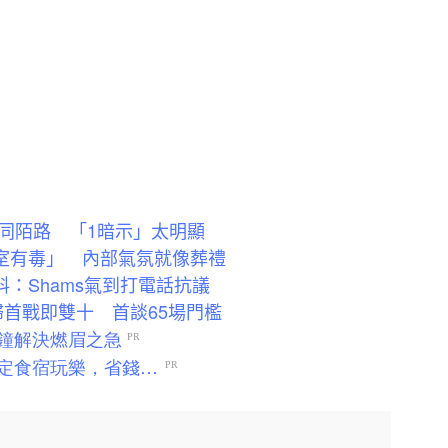
同陌路 「1暗示」太明顯
衣室有毒」 內部氣氛就像葬禮
：Shams氣到打電話抗議
回歸首戰即雙十 首談65場門檻