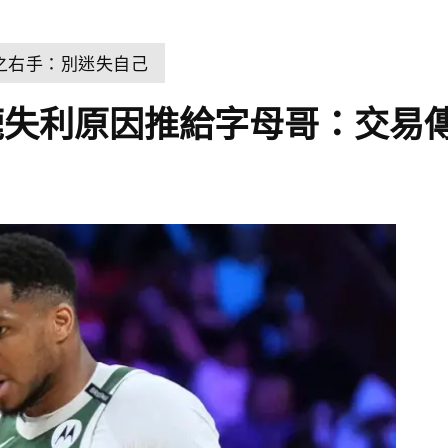
之右手：別迷失自己
鹿失利原因推給字母哥：交易