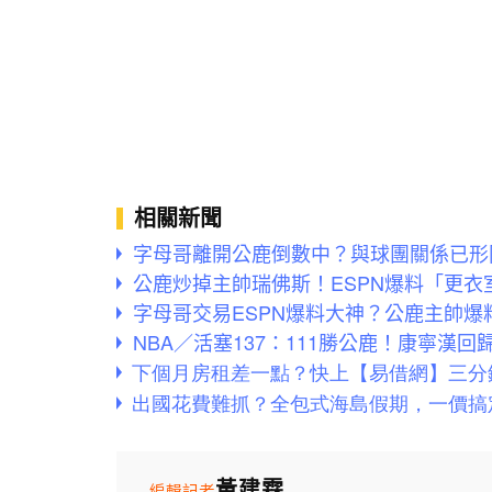
相關新聞
字母哥離開公鹿倒數中？與球團關係已形
公鹿炒掉主帥瑞佛斯！ESPN爆料「更
字母哥交易ESPN爆料大神？公鹿主帥爆料
NBA／活塞137：111勝公鹿！康寧漢
黃建霖
編輯記者