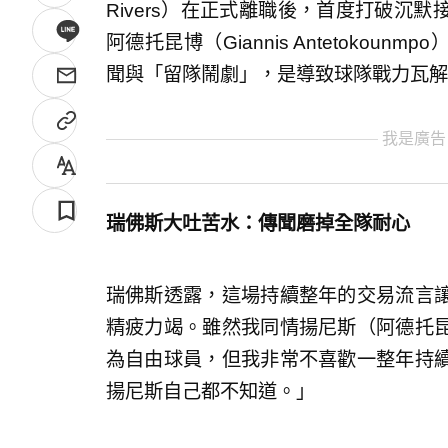
Rivers）在正式離職後，首度打破沉
阿德托昆博（Giannis Antetoko
聞與「留隊鬧劇」，是導致球隊戰力瓦解
我是廣告
瑞佛斯大吐苦水：傳聞磨掉全隊耐心
瑞佛斯透露，這場持續整年的交易流言
精疲力竭。雖然我同情揚尼斯（阿德托
為自由球員，但我非常不喜歡一整年持
揚尼斯自己都不知道。」