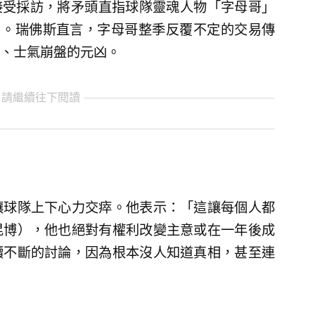
默接受採訪，將矛頭直指球隊靈魂人物「字母哥」
unmpo）。瑞佛斯直言，字母哥整季反覆不定的交易傳
、士氣崩盤的元凶。
 請繼續往下閱讀
讓球隊上下心力交瘁。他表示：「這讓每個人都
昆博），他也絕對有權利改變主意或在一年後成
續不斷的討論，因為根本沒人知道真相，甚至連