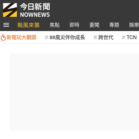
颱風來襲
焦點
即時
要聞
專題
娛樂
新電玩大觀園
88風災伴你成長
跨世代
TCN