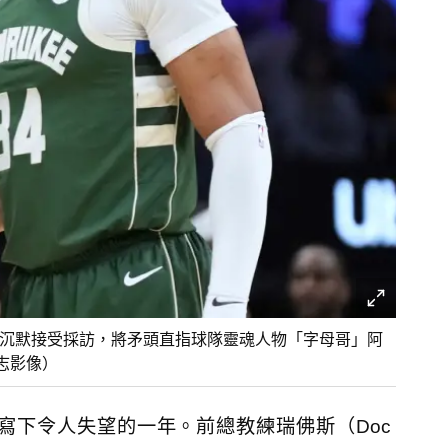
度打破沉默接受採訪，將矛頭直指球隊靈魂人物「字母哥」阿
達志影像）
寫下令人失望的一年。前總教練瑞佛斯（Doc