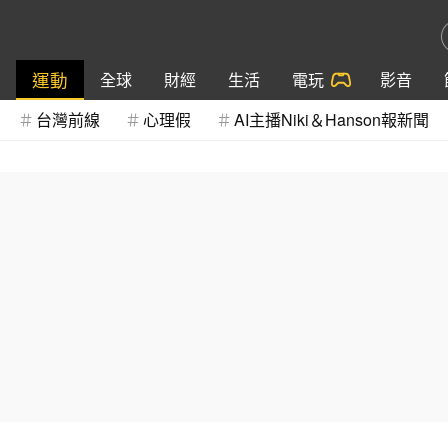
運動
全球
財經
生活
電玩
影音
台灣前線
心理假
AI主播Niki＆Hanson報新聞