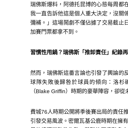
瑞佛斯爆料，阿德托昆博的心態每周都
我一直告訴他這是個人重大決定，沒關
彌補。」這場鬧劇不僅佔據了交易截止
加賽門票都拿不到。
習慣性甩鍋？瑞佛斯「推卸責任」紀錄再
然而，瑞佛斯這番言論也引發了輿論的
球隊失敗後歸咎於球員的傾向：洛杉磯快艇
（Blake Griffin）時期的豪華陣容
費城76人時期公開將季後賽出局的責任推給
引發交易風波。密爾瓦基公鹿時期在擁有阿德托