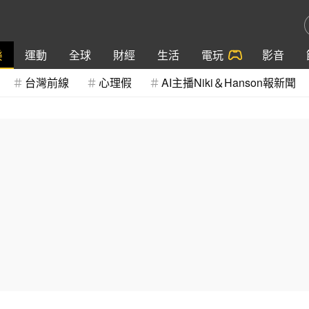
樂
運動
全球
財經
生活
電玩
影音
台灣前線
心理假
AI主播Niki＆Hanson報新聞