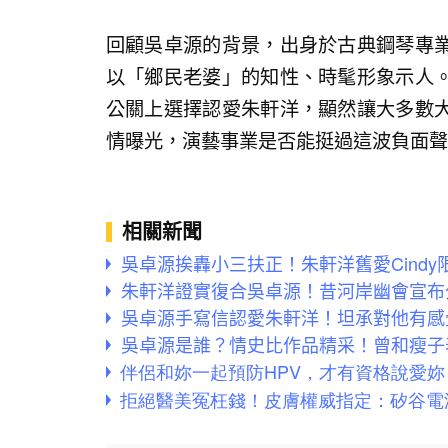
回顧吳卓源的背景，出身於古典鋼琴專
以「鄉民老婆」的知性、時髦形象示人
公關上選擇認愛朱軒洋，顯然讓大多數
情曝光，演藝事業是否能挺過這波負面聲
相關新聞
吳卓源挨轟小三扶正！朱軒洋舊愛Cind
朱軒洋證實復合吳卓源！昔河岸幽會宣布
吳卓源手寫信認愛朱軒洋！坦承對他有感
吳卓源是誰？情史比作品精采！曾和瘦子