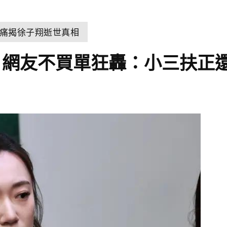
痛揭徐子翔逝世真相
！網友不買單狂轟：小三扶正