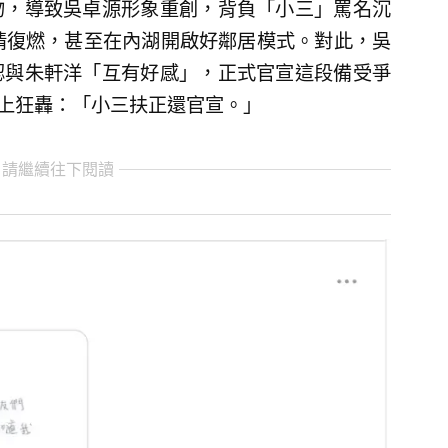
吻，導致吳卓源形象重創，背負「小三」罵名沉
情復燃，甚至在內湖開啟好鄰居模式。對此，吳
認與朱軒洋「互有好感」，正式官宣這段備受爭
ds上狂轟：「小三扶正還官宣。」
 請繼續往下閱讀