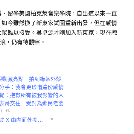
業、留學美國柏克萊音樂學院，自出道以來一直
。如今雖然換了新東家試圖重新出發，但在感情
大眾難以接受。吳卓源才剛加入新東家，現在戀
浪，仍有待觀察。
y限動藏亮點 拍到綠茶外殼
分手：我會更珍惜這份感情
覺：抱歉所有被我影響的人
表哥交往 受封為鄉民老婆