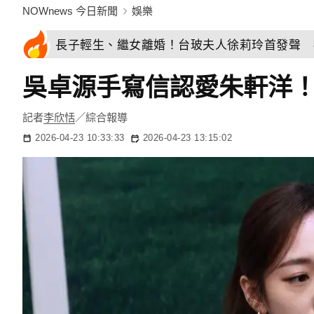
NOWnews 今日新聞
娛樂
長子輕生、繼女離婚！台玻夫人徐莉玲首發聲 
吳卓源手寫信認愛朱軒洋
記者
李欣恬
／綜合報導
2026-04-23 10:33:33
2026-04-23 13:15:02