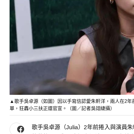
▲歌手吳卓源（如圖）因以手寫信認愛朱軒洋，兩人在2年
單，狂轟小三扶正還官宣。（圖／記者吳翊緁攝）
歌手吳卓源（Julia）2年前捲入與演員