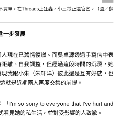
買單，在Threads上狂轟，小三扶正還官宣。（圖／翻
進一步發展
兩人現在已舊情復燃。而吳卓源透過手寫信中表
持距離、自我調整，但經過這段時間的沉澱，她
發現我跟小朱（朱軒洋）彼此還是互有好感，也
這就是近期兩人再度交集的前提。
rry to everyone that I’ve hurt and
種方式看見她的私生活，並對受影響的人致歉。