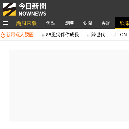
颱風來襲
娛
焦點
即時
要聞
專題
新電玩大觀園
88風災伴你成長
跨世代
TCN