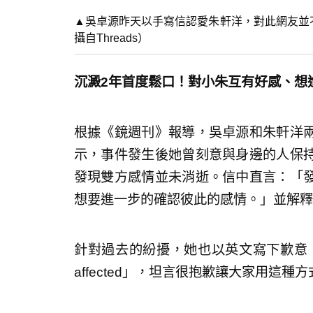
▲吳卓源昨天以手寫信認愛朱軒洋，對此網友並不
攝自Threads）
沉澱2年首度鬆口！對小朱互有好感、想
根據《鏡週刊》報導，吳卓源和朱軒洋
示，事件發生後她曾刻意與身邊的人保
發現雙方感情並未消逝。信中直言：「
想要進一步的確認彼此的感情。」並解釋
針對過去的紛擾，她也以英文寫下歉意：「I’m so so
affected」，坦言很抱歉讓大家用這