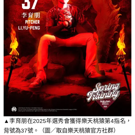
▲李育朋在2025年選秀會獲得樂天桃猿第4指名，
背號為37號。（圖／取自樂天桃猿官方社群）