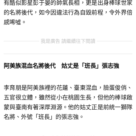
有酷似影星彭于晏的帥氣長相，更是出身棒球世家
的名將後代，如今因違法行為自毀前程，令外界倍
感唏噓。
我是廣告 請繼續往下閱讀
阿美族混血名將後代 姑丈是「班長」張志強
李育朋是阿美族裡的花蓮、臺東混血，臉蛋俊俏、
五官很立體，雖然從小在桃園生長，但他的棒球啟
蒙與臺南有著深厚淵源。他的姑丈正是前統一獅隊
名將、外號「班長」的張志強。