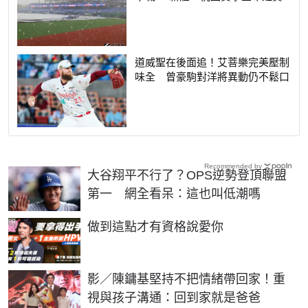
道威聖在後面追！艾菩樂完美壓制
味全 曾豪駒對洋將異動仍不鬆口
Recommended by
大谷翔平不行了？OPS逆勢登頂聯盟
第一 網全看呆：這也叫低潮嗎
PR
做到這點才有資格說愛你
影／陳鏞基堅持不把情緒帶回家！重
視與孩子溝通：回到家就是爸爸