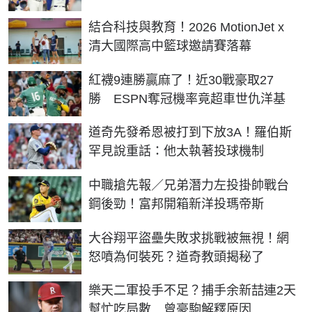
結合科技與教育！2026 MotionJet x
清大國際高中籃球邀請賽落幕
紅襪9連勝贏麻了！近30戰豪取27
勝 ESPN奪冠機率竟超車世仇洋基
道奇先發希恩被打到下放3A！羅伯斯
罕見說重話：他太執著投球機制
中職搶先報／兄弟潛力左投掛帥戰台
鋼後勁！富邦開箱新洋投瑪帝斯
大谷翔平盜壘失敗求挑戰被無視！網
怒噴為何裝死？道奇教頭揭秘了
樂天二軍投手不足？捕手余新喆連2天
幫忙吃局數 曾豪駒解釋原因