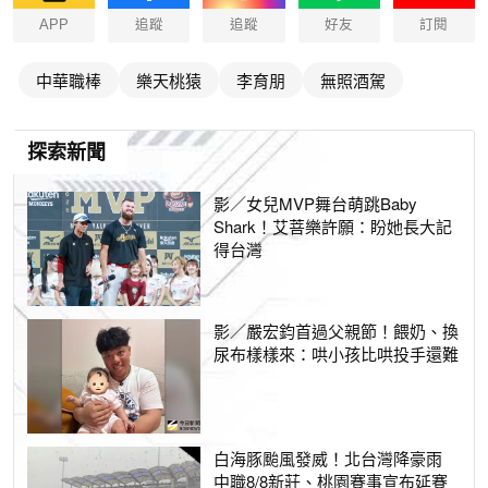
APP
追蹤
追蹤
好友
訂閱
中華職棒
樂天桃猿
李育朋
無照酒駕
探索新聞
影／女兒MVP舞台萌跳Baby
Shark！艾菩樂許願：盼她長大記
得台灣
影／嚴宏鈞首過父親節！餵奶、換
尿布樣樣來：哄小孩比哄投手還難
白海豚颱風發威！北台灣降豪雨
中職8/8新莊、桃園賽事宣布延賽