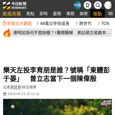
颱風來襲
運動
焦點
即時
要聞
專題
娛樂
全
新電玩大觀園
88風災伴你成長
跨世代
TCN
庫明加為何歹戲拖棚？1難題難解 美記遞交易劇本：
湖人簽4年長約
樂天左投李育朋是誰？號稱「東體彭
于晏」 曾立志當下一個陳偉殷
記者
黃建霖
/綜合報導
2026-04-23 10:11:10