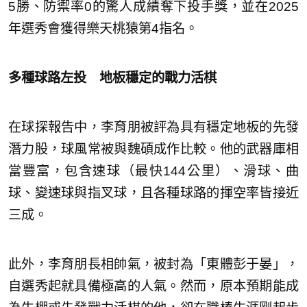
5勝、防禦率0的驚人成績奪下投手獎，並在2025
年選秀會獲得樂天桃猿第4指名。
多種球路左投 地板穩定的戰力活棋
在球探報告中，李育朋被評為具有穩定地板的先發
潛力股，球風常被與魏碩成作比較。他的武器庫相
當豐富，包含速球（最快144公里）、滑球、曲
球、變速球與指叉球，且各種球路的揮空率皆接近
三成。
此外，李育朋長相帥氣，被封為「東體彭于晏」，
自選秀起就具備極高的人氣。然而，原本預期能成