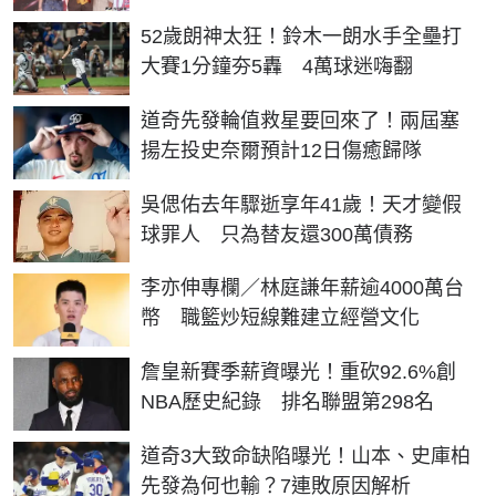
52歲朗神太狂！鈴木一朗水手全壘打
大賽1分鐘夯5轟 4萬球迷嗨翻
道奇先發輪值救星要回來了！兩屆塞
揚左投史奈爾預計12日傷癒歸隊
吳偲佑去年驟逝享年41歲！天才變假
球罪人 只為替友還300萬債務
李亦伸專欄／林庭謙年薪逾4000萬台
幣 職籃炒短線難建立經營文化
詹皇新賽季薪資曝光！重砍92.6%創
NBA歷史紀錄 排名聯盟第298名
道奇3大致命缺陷曝光！山本、史庫柏
先發為何也輸？7連敗原因解析