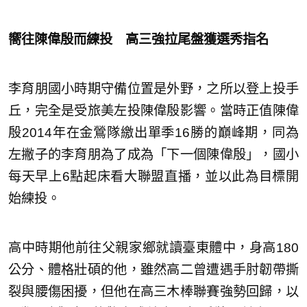
嚮往陳偉殷而練投 高三強拉尾盤獲選秀指名
李育朋國小時期守備位置是外野，之所以登上投手
丘，完全是受旅美左投陳偉殷影響。當時正值陳偉
殷2014年在金鶯隊繳出單季16勝的巔峰期，同為
左撇子的李育朋為了成為「下一個陳偉殷」，國小
每天早上6點起床看大聯盟直播，並以此為目標開
始練投。
高中時期他前往父親家鄉就讀臺東體中，身高180
公分、體格壯碩的他，雖然高二曾遭遇手肘韌帶撕
裂與腰傷困擾，但他在高三木棒聯賽強勢回歸，以