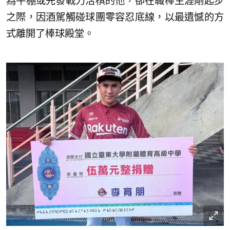
為牛棚或先發戰力活棋的他，卻在職棒生涯剛起步
之際，因酒駕觸碰球團零容忍底線，以最遺憾的方
式離開了棒球殿堂。