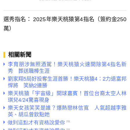
選秀指名： 2025年樂天桃猿第4指名（簽約金250
萬）
相關新聞
李育朋涉無照酒駕！樂天桃猿火速開除第4指名新
秀 葬送職棒生涯
劉家翔5局好投奪生涯首勝！樂天桃猿4：2力退富邦
悍將 笑納2連勝
樂天桃猿「宇宙級」開球嘉賓！首位台裔太空人林
琪兒4/24驚喜現身
樂天女孩笑笑是誰？爆熱戀林信寬 人氣超越李雅
英、胡瓜曾欽點她