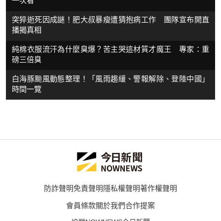
一次看
突猝逝死因成謎！肥大叔暴瘦遭猜抱病工作 團隊宣布開直
播揭真相
純棉衣服流汗為什麼臭爆？苦主哭這材質才魔王 專家：重
磅三倍臭
白海豚颱風動態整理！「風雨趨緩、警報解除、登陸中國」
時間一覽
防詐聲明
免責聲明
隱私權聲明
著作權聲明
會員條款
關於我們
合作提案